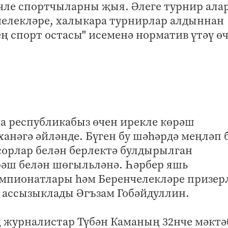
өчле спортчыларны җыя. Әлеге турнир ала
челекләре, халыкара турнирлар алдыннан
ң спорт остасы" исеменә норматив үтәү ө
ма республикабыз өчен ирекле көрәш
ханәгә әйләнде. Бүген бу шәһәрдә меңләп 
орлар белән берлектә булдырылган
рәш белән шөгыльләнә. Һәрбер яшь
емпионатлары һәм Беренчелекләре призе
п ассызыклады Әгъзам Гобәйдуллин.
 журналистар Түбән Каманың 32нче мәктә