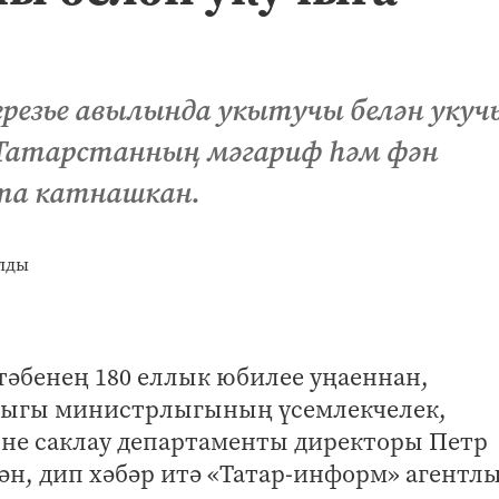
резье авылында укытучы белән укуч
а Татарстанның мәгариф һәм фән
та катнашкан.
ктәбенең 180 еллык юбилее уңаеннан,
лыгы министрлыгының үсемлекчелек,
не саклау департаменты директоры Петр
ән, дип хәбәр итә «Татар-информ» агентл