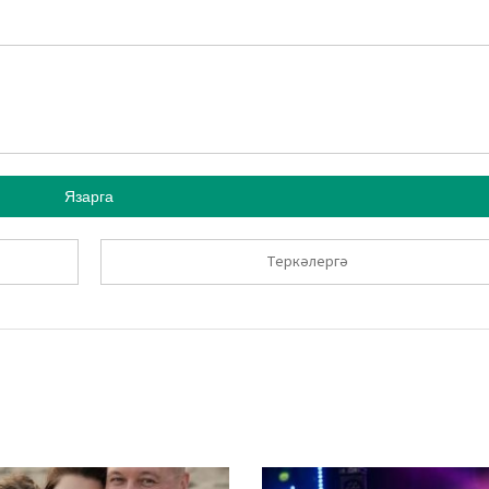
Язарга
Теркәлергә