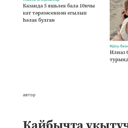
Казанда 5 яшьлек бала 10нчы
кат тәрәзәсеннән егылып
һәлак булган
#Шоу-биз
Илназ 
турынд
автор
Кайбычта укытуч