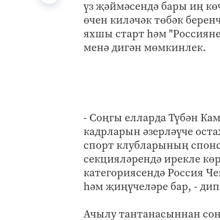
үз җәймәсендә бары иң к
өчен киләчәк төбәк берен
яхшы старт һәм "Россияне
менә дигән мөмкинлек.
- Соңгы елларда Түбән Ка
кадрларын әзерләүче оста
спорт клубларының спонс
секцияләрендә ирекле кө
категориясендә Россия Ч
һәм җиңүчеләре бар, - ди
Ачылу тантанасыннан соң