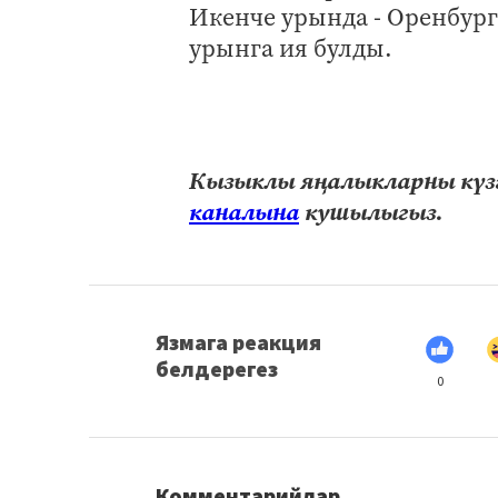
Икенче урында - Оренбург
урынга ия булды.
Кызыклы яңалыкларны күзә
каналына
кушылыгыз.
Язмага реакция
белдерегез
0
Комментарийлар