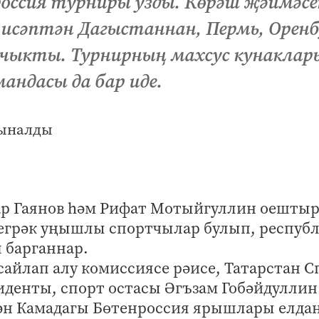
оссия турниры узды. Көрәш җәймәсе
 исәптән Дагыстаннан, Пермь, Оренб
 чыкты. Турнирның махсус кунаклары
ндасы да бар иде.
р Гаянов һәм Рифат Мотыйгуллин оештыр
легрәк уңышлы спортчылар булып, респуб
 барганнар.
сайлап алу комиссиясе рәисе, Татарстан С
иденты, спорт остасы Әгъзам Гобәйдуллин
бән Камадагы Бөтенроссия ярышлары елдан