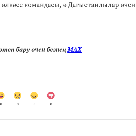
 өлкәсе командасы, ә Дагыстанлылар өчен
теп бару өчен безнең
МАХ
0
0
0
0