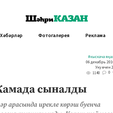
 Хәбәрләр
Фотогалерея
Реклама
#кыскача яңа
06 декабрь 2016
Уку өчен 
0
1140
 Камада сыналды
әр арасында ирекле көрәш буенча