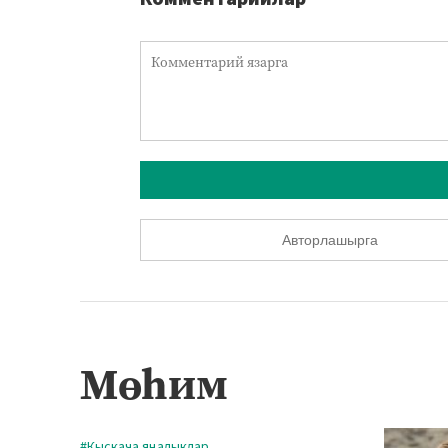
Авторлашырга
Мөһим
#Кыскача яңалыклар