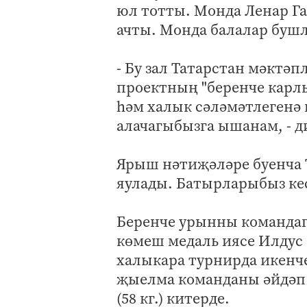
юл тотты. Монда Ленар Га
ачты. Монда балалар буш
- Бу зал Татарстан мәктә
проектның "беренче карл
һәм халык сәләмәтлегенә
алачагыбызга ышанам, - ди
Ярыш нәтиҗәләре буенча 
яулады. Батырларыбыз кес
Беренче урынны командаг
көмеш медаль иясе Илдус 
халыкара турнирда икенче
җыелма команданы әйдәп 
(58 кг.) китерде.