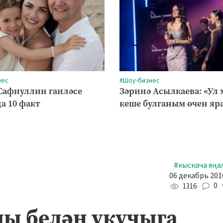
нес
#Шоу-бизнес
Сафиуллин гаиләсе
Зәринә Асылкаева: «Ул
а 10 факт
кеше булганым өчен яр
#кыскача яңа
06 декабрь 2016
0
1316
ы белән укучыга