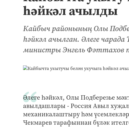
һәйкәл ачылды
Кайбыч районының Олы Подбе
һәйкәл ачылган. Әлеге чарад
министры Энгель Фәттахов 
Әлеге һәйкәл, Олы ­Подберезье мә
авылдашлары - Россия Авыл хуҗа
механикалаштыру һәм үсемлекләр
Чекмарев тарафыннан бүләк ителг