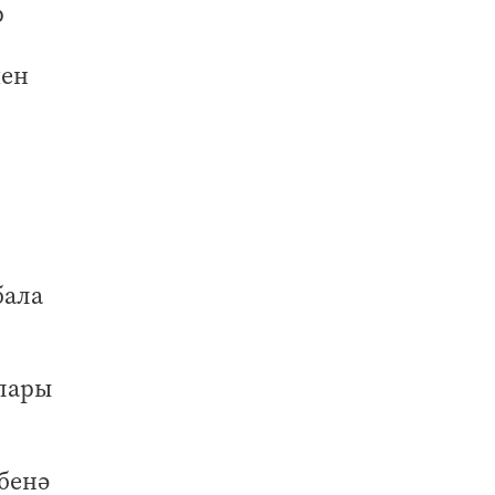
р
чен
бала
рлары
бенә