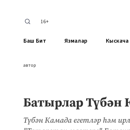
16+
Баш Бит
Язмалар
Кыскача
автор
Батырлар Түбән
Түбән Камада егетләр һәм ирл