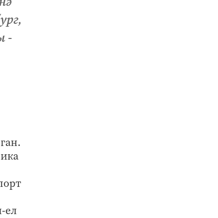
нә
ург,
 -
ган.
лика
порт
-ел