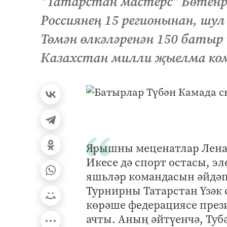
"Татарстан мастерс" Бөтенр
Россиянең 15 регионынан, шул
Төмән өлкәләренән 150 батыр
Казахстан милли җыелма кома
Ярышны меценатлар Лена
Икесе дә спорт остасы, э
яшьләр командасын әйдәп
Турнирны Татарстан Үзәк 
көрәше федерациясе през
ачты. Аның әйтүенчә, Ту