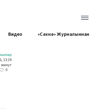
Видео
«Сәхнә» Журналыннан
лыклар
, 13:19
2 минут
0