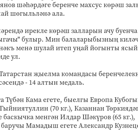
янов шәһәрдәге беренче махсус көрәш за
лай шөгыльләнә ала.
пләрендә ирекле көрәш залларын ачу буенча
ыгачы" булыр. Мин балаларыбызның киләч
 нәкъ менә шулай итеп уңай йогынты ясый
де ул.
Татарстан җыелма командасы беренчелек
әсендә - 14 алтын медаль.
а Түбән Кама егете, быелгы Европа Кубог
Гыйниятуллин (70 кг.), Казаннан Төркиядә
 баскычка менгән Илдар Шәкүров (65 кг.),
баручы Мамадыш егете Александр Кузнец