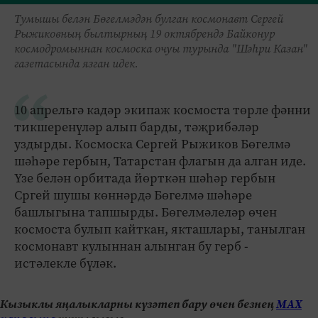
Тумышы белән Бөгелмәдән булган космонавт Сергей
Рыжиковның былтырның 19 октябрендә Байконур
космодромыннан космоска очуы турында "Шәһри Казан"
газетасында язган идек.
10 апрельгә кадәр экипаж космоста төрле фәнни
тикшеренүләр алып барды, тәҗрибәләр
уздырды. Космоска Сергей Рыжиков Бөгелмә
шәһәре гербын, Татарстан флагын да алган иде.
Үзе белән орбитада йөрткән шәһәр гербын
Сргей шушы көннәрдә Бөгелмә шәһәре
башлыгына тапшырды. Бөгелмәлеләр өчен
космоста булып кайткан, якташлары, танылган
космонавт кулыннан алынган бу герб -
истәлекле бүләк.
Кызыклы яңалыкларны күзәтеп бару өчен безнең
МАХ