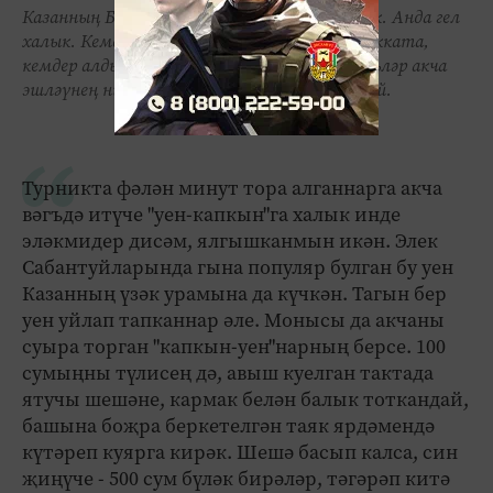
Казанның Бауман урамы тынып торганы юк. Анда гел
халык. Кемдер шаккаттыра, икенчеләре шакката,
кемдер алдый, кемдер алдана дигәндәй... Яшьләр акча
эшләүнең нинди генә юлларын уйлап тапмый.
Турникта фәлән минут тора алганнарга акча
вәгъдә итүче "уен-капкын"га халык инде
эләкмидер дисәм, ялгышканмын икән. Элек
Сабантуйларында гына популяр булган бу уен
Казанның үзәк урамына да күчкән. Тагын бер
уен уйлап тапканнар әле. Монысы да акчаны
суыра торган "капкын-уен"нарның берсе. 100
сумыңны түлисең дә, авыш куелган тактада
ятучы шешәне, кармак белән балык тоткандай,
башына боҗра беркетелгән таяк ярдәмендә
күтәреп куярга кирәк. Шешә басып калса, син
җиңүче - 500 сум бүләк бирәләр, тәгәрәп китә