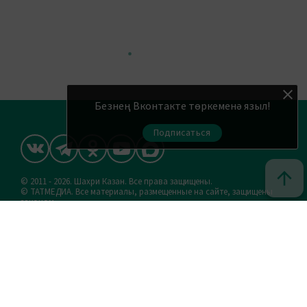
Безнең Вконтакте төркеменә языл!
Подписаться
© 2011 - 2026. Шахри Казан. Все права защищены.
© ТАТМЕДИА. Все материалы, размещенные на сайте, защищены
законом.
Перепечатка, воспроизведение и распространение в любом
объеме информации, размещенной на сайте, возможна только с
письменного согласия редакций СМИ.
При поддержке Республиканского агентства по печати и
массовым коммуникациям «ТАТМЕДИА».
Наименование СМИ: Шахри Казан (Город Казань)
Запись о регистрации СМИ, дата: ЭЛ № ФС 77 - 90219 от 07.10.2025
выдано Федеральной службой по надзору в сфере связи,