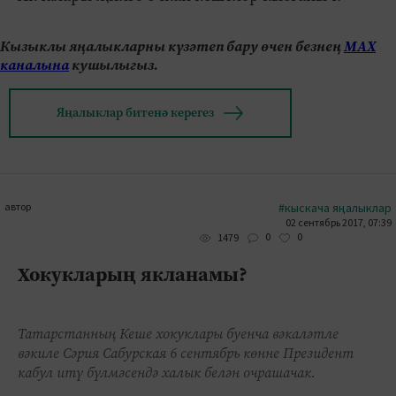
Кызыклы яңалыкларны күзәтеп бару өчен безнең
МАХ
каналына
кушылыгыз.
Яңалыклар битенә керегез
автор
#кыскача яңалыклар
02 сентябрь 2017, 07:39
0
0
1479
Хокукларың якланамы?
Татарстанның Кеше хокуклары буенча вәкаләтле
вәкиле Сәрия Сабурская 6 сентябрь көнне Президент
кабул итү бүлмәсендә халык белән очрашачак.