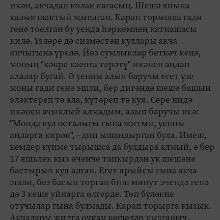
икән, акчадан колак кагасың. Шешә янына
халык шактый җыелган. Карап торышка гади
генә тоелган бу уенда һәркемнең катнашасы
килә. Үзләре дә сизмәстән куллары акча
янчыгына үрелә. Йөз сумлыклар беткәч кенә,
моның "кәкре каенга терәтү" икәнен аңлап
алалар бугай. Ә уенны алып баручы егет үзе
моны гади генә эшли, бер дигәндә шешә башын
эләктереп тә ала, күтәреп тә куя. Сере нидә
икәнен ачыклый алмадым, алып баручы исә:
"Монда кул осталыгы гына җитми, уенны
аңларга кирәк", - дип ышандырган була. Имеш,
кемдер күпме тырышса да булдыра алмый, ә бер
17 яшьлек кыз өченче тапкырдан ук шешәне
бастырып куя алган. Егет ярыйсы гына акча
эшли, без басып торган биш минут эчендә генә
дә 3 кеше уйнарга өлгерде. Төп бүләкне
отучылар гына булмады. Карап торырга кызык.
Акчалары җилгә очкан кешеләр кызганыч.