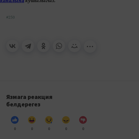
каналына
кушылыгыз.
#250
Язмага реакция
белдерегез
0
0
0
0
0