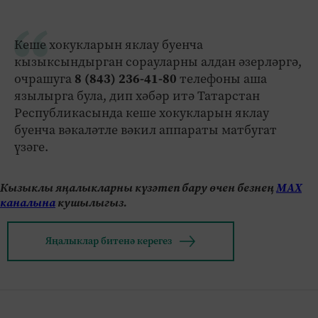
Кеше хокукларын яклау буенча
кызыксындырган сорауларны алдан әзерләргә,
очрашуга
8 (843) 236-41-80
телефоны аша
язылырга була, дип хәбәр итә Татарстан
Республикасында кеше хокукларын яклау
буенча вәкаләтле вәкил аппараты матбугат
үзәге.
Кызыклы яңалыкларны күзәтеп бару өчен безнең
МАХ
каналына
кушылыгыз.
Яңалыклар битенә керегез