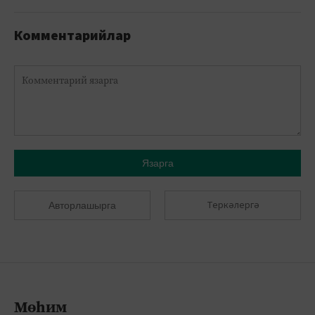
Комментарийлар
Язарга
Теркәлергә
Авторлашырга
Мөһим