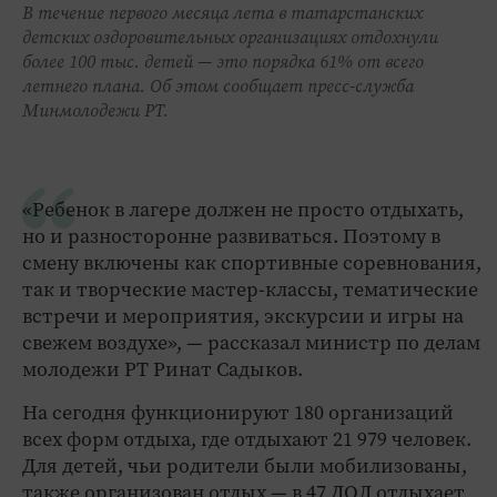
В течение первого месяца лета в татарстанских
детских оздоровительных организациях отдохнули
более 100 тыс. детей — это порядка 61% от всего
летнего плана. Об этом сообщает пресс-служба
Минмолодежи РТ.
«Ребенок в лагере должен не просто отдыхать,
но и разносторонне развиваться. Поэтому в
смену включены как спортивные соревнования,
так и творческие мастер-классы, тематические
встречи и мероприятия, экскурсии и игры на
свежем воздухе», — рассказал министр по делам
молодежи РТ Ринат Садыков.
На сегодня функционируют 180 организаций
всех форм отдыха, где отдыхают 21 979 человек.
Для детей, чьи родители были мобилизованы,
также организован отдых — в 47 ДОЛ отдыхает