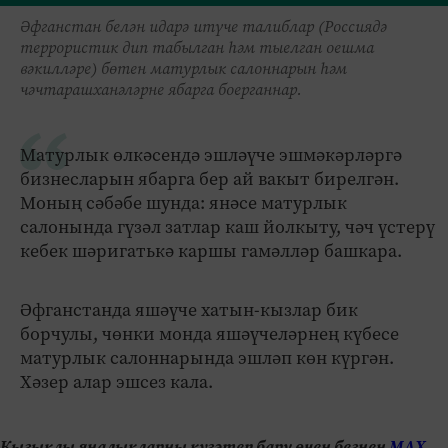
Әфганстан белән идарә итүче талиблар (Россиядә
террористик дип табылган һәм тыелган оешма
вәкилләре) бөтен матурлык салоннарын һәм
чәчтарашханәләрне ябарга боерганнар.
Матурлык өлкәсендә эшләүче эшмәкәрләргә
бизнесларын ябарга бер ай вакыт бирелгән.
Моның сәбәбе шунда: янәсе матурлык
салонында гүзәл затлар каш йолкыту, чәч үстерү
кебек шәригатькә каршы гамәлләр башкара.
Әфганстанда яшәүче хатын-кызлар бик
борчулы, чөнки монда яшәүчеләрнең күбесе
матурлык салоннарында эшләп көн күргән.
Хәзер алар эшсез кала.
Кызыклы яңалыкларны күзәтеп бару өчен безнең
МАХ