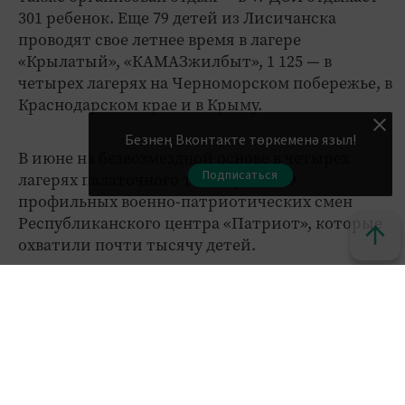
301 ребенок. Еще 79 детей из Лисичанска
проводят свое летнее время в лагере
«Крылатый», «КАМАЗжилбыт», 1 125 — в
четырех лагерях на Черноморском побережье, в
Краснодарском крае и в Крыму.
Безнең Вконтакте төркеменә языл!
В июне на безвозмездной основе в четырех
Подписаться
лагерях палаточного типа прошло 9
профильных военно-патриотических смен
Республиканского центра «Патриот», которые
охватили почти тысячу детей.
По данным Министерства образования и науки
Татарстана, на сегодняшний день
функционируют 39 пришкольных лагерей
дневного пребывания и 18 лагерей труда и
отдыха, где отдыхают порядка 3000 детей.
Кызыклы яңалыкларны күзәтеп бару өчен безнең
МАХ