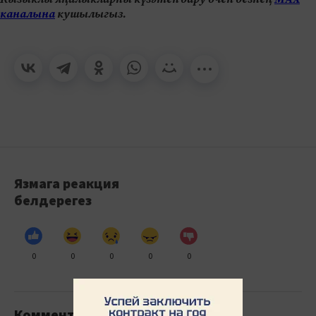
каналына
кушылыгыз.
Язмага реакция
белдерегез
0
0
0
0
0
Комментарийлар