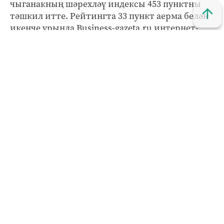
чыганакның шәрехләү индексы 453 пунктны
тәшкил итте. Рейтингта 33 пункт аерма белән
икенче урында Business-gazeta.ru интернет-
басмасы тора. Өченче урынны Realnoevremya.ru
электрон чыганагы (258 пункт) яулады.
Быел апрель аенда "Татар-информ" агентлыгы
тагын бер җиңүгә ирешкән - эшчәнлек
дәверендә, беренче тапкыр үз тарихында бер
айга миллион уникаль керүчегә ия булган иде.
Бу хакта LiveInternet мәгълүматлары дәлилли.
Соңгы елда "Татар-информ" сайты
кулланучылары санын дүрт тапкырга
арттырды.