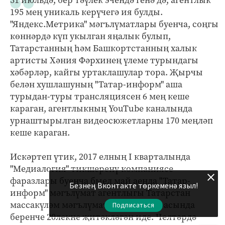
195 мең уникаль керүчегә ия булды.
"Яндекс.Метрика" мәгълүматлары буенча, соңгы
көннәрдә күп укылган яңалык булып,
Татарстанның һәм Башкортстанның халык
артисты Хәния Фәрхинең үлеме турындагы
хәбәрләр, кайгы уртаклашулар тора. Җырчы
белән хушлашуның "Татар-информ" аша
турыдан-туры трансляциясен 6 мең кеше
караган, агентлыкның YouTube каналында
урнаштырылган видеосюжетларны 170 меңләп
кеше караган.
Искәртеп үтик, 2017 елның I кварталында
"Медиалогия" тикшеренү компаниясе
фаразлары буенча быел май аенда "Татар-
Безнең Вконтакте төркеменә языл!
информ" мәгълүмат агентлыгы Татарстан
массакүләм мәгълүмат чаралары арасында
Подписаться
беренче 20лекне җитәкләгән иде. Челтәрдә