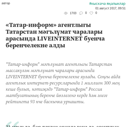
автор
#кыскача яңалыклар
01 август 2017, 09:51
0
0
1703
«Татар-информ» агентлыгы
Татарстан мәгълүмат чаралары
арасында LIVEINTERNET буенча
беренчелекне алды
"Татар-информ" мәгълүмат агентлыгы Татарстан
массакүләм мәгълүмат чаралары арасында
LIVEINTERNET буенча беренчелекне яулады. Соңгы айда
агентлык интернет-ресурсларында 1 миллион 300 мең
кеше булып, нәтиҗәдә "Татар-информ" Россия
матбугатының беренче йөзлегенә керде һәм әлеге
рейтингта 93 нче баскычка урнашты.
31 июльдә, бер тәүлек эчендә генә дә, агентлык