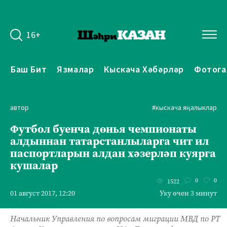
16+
Баш Бит
Язмалар
Кыскача Хәбәрләр
Фотога
автор
#кыскача яңалыклар
Футбол буенча дөнья чемпионаты
алдыннан татарстанлыларга чит ил
паспортларын алдан хәзерләп куярга
кушалар
0
0
1522
01 август 2017, 12:20
Уку өчен 3 минут
Начальник Управления по вопросам миграции МВД по РТ