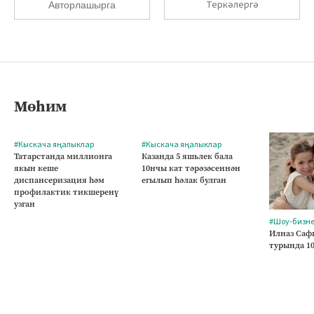
Теркәлергә
Авторлашырга
Мөһим
#Кыскача яңалыклар
#Кыскача яңалыклар
Татарстанда миллионга
Казанда 5 яшьлек бала
якын кеше
10нчы кат тәрәзәсеннән
диспансеризация һәм
егылып һәлак булган
профилактик тикшеренү
узган
#Шоу-бизн
Илназ Саф
турында 1