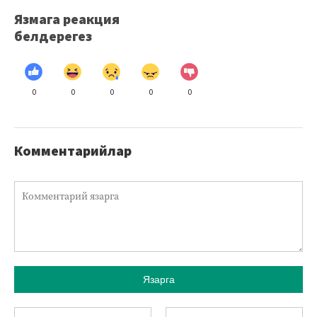
Язмага реакция
белдерегез
0
0
0
0
0
Комментарийлар
Язарга