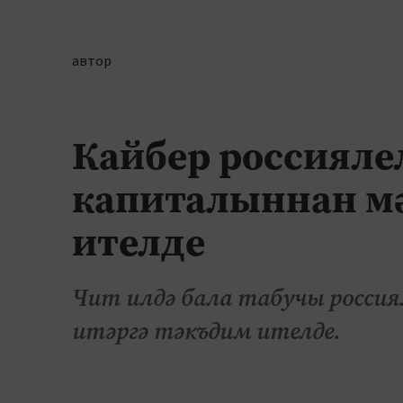
автор
Кайбер россияле
капиталыннан мә
ителде
Чит илдә бала табучы росси
итәргә тәкъдим ителде.