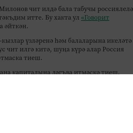
Милонов чит илдә бала табучы россиялел
әкъдим итте. Бу хакта ул
«Говорит
 әйткән.
кызлар үзләренә һәм балаларына икеләтә
с чит илгә китә, шуңа күрә алар Россия
отмаска тиеш.
 ана капиталына дәгъва итмәскә тиеш.
түләгән икән, аның турында Аргентина
Милонов.
 алу өчен әни кешенең дә, баланың да Рос
рәк. Россия Федерациясендәге кебек соци
 өстәгән депутат.