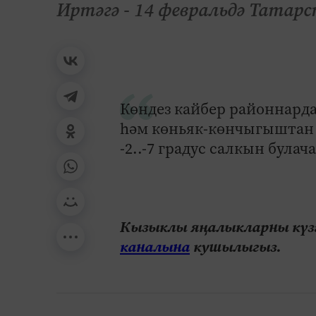
Иртәгә - 14 февральдә Татарс
Көндез кайбер районнарда
һәм көньяк-көнчыгыштан та
-2..-7 градус салкын булача
Кызыклы яңалыкларны күзә
каналына
кушылыгыз.