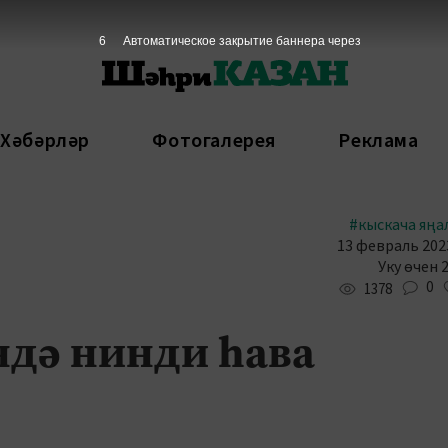
5
Автоматическое закрытие баннера через
 Хәбәрләр
Фотогалерея
Реклама
#кыскача яңа
13 февраль 2023
Уку өчен 
0
1378
дә нинди һава