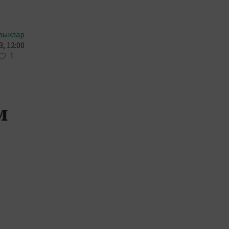
лыклар
, 12:00
1
м