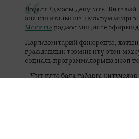
Дәүләт Думасы депутаты Виталий 
ана капиталыннан мәхрүм итәргә т
Москва»
радиостанциясе эфирында
Парламентарий фикеренчә, хатын-
гражданлык тәэмин итү өчен махсу
социаль программаларына исәп т
—Чит илгә бала табарга китүчеләр
Аргентинада бала табу өчен акча 
кайгыртсын, - дип ассызыклаган 
Депутат фикеренчә, ана капиталын
гражданнары булуын күрсәтергә ки
программалар беркайда да юк, дип