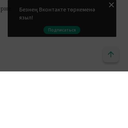
әрне
Безнең Вконтакте төркеменә
языл!
Подписаться
сия
аль