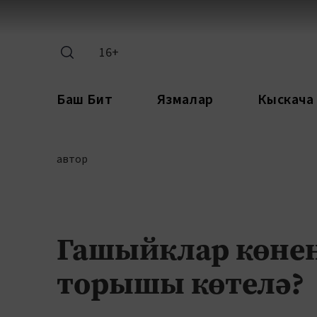
16+
Баш Бит
Язмалар
Кыскача
автор
Гашыйклар көнен
торышы көтелә?