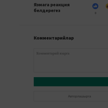
Язмага реакция
белдерегез
0
Комментарийлар
Авторлашырга