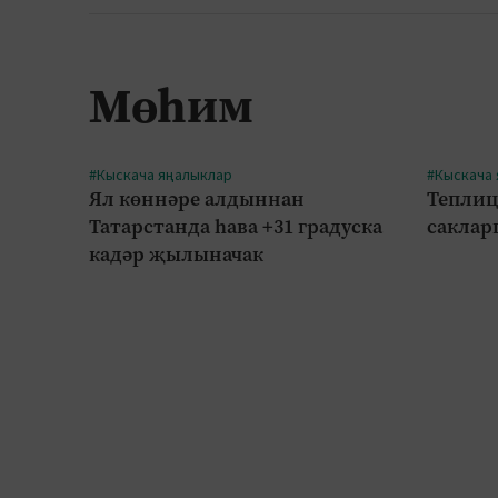
Мөһим
#Кыскача яңалыклар
#Кыскача
Ял көннәре алдыннан
Теплиц
Татарстанда һава +31 градуска
саклар
кадәр җылыначак