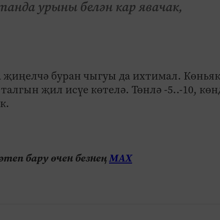
танда урыны белән кар явачак,
 җиңелчә буран чыгуы да ихтимал. Көнья
лгын җил исүе көтелә. Төнлә -5..-10, көн
к.
теп бару өчен безнең
МАХ