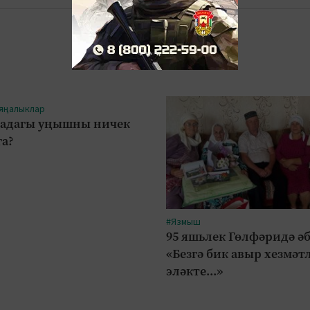
 яңалыклар
адагы уңышны ничек
га?
#Язмыш
95 яшьлек Гөлфәридә әб
«Безгә бик авыр хезмәт
эләкте...»