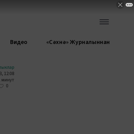
Видео
«Сәхнә» Журналыннан
лыклар
, 12:08
2 минут
0