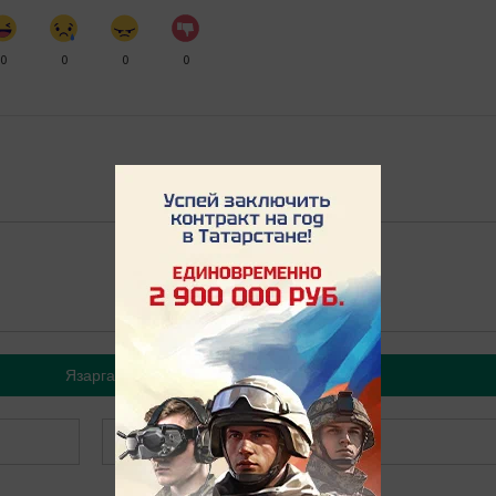
0
0
0
0
Язарга
Теркәлергә