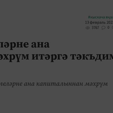
#кыскача яңа
13 февраль 2023
0
3767
ләрне ана
хрүм итәргә тәкъди
ялеләрне ана капиталыннан мәхрүм