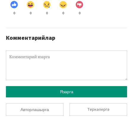
0
0
0
0
0
Комментарийлар
Язарга
Теркәлергә
Авторлашырга