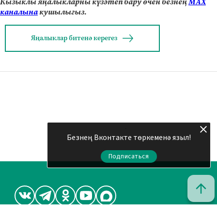
Кызыклы яңалыкларны күзәтеп бару өчен безнең
МАХ
каналына
кушылыгыз.
Яңалыклар битенә керегез
Безнең Вконтакте төркеменә языл!
Подписаться