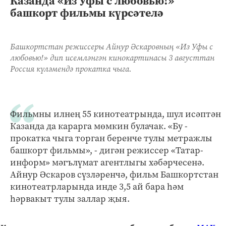
Казанда «Из Уфы с любовью!»
башкорт фильмы күрсәтелә
Башкортстан режиссеры Айнур Әскаровның «Из Уфы с
любовью!» дип исемләнгән кинокартинасы ­3 августтан
Россия күләмендә прокатка чыга.
Фильмны илнең 55 кинотеатрында, шул исәптән
Казанда да карарга мөмкин булачак. «Бу -
прокатка чыга торган беренче тулы метражлы
башкорт фильмы», - дигән режиссер «Татар-
информ» мәгъ­лүмат агентлыгы хәбәрчесенә.
Айнур Әскаров сүзләренчә, фильм Башкортстан
кинотеатрларында инде 3,5 ай бара һәм
һәрвакыт тулы заллар җыя.