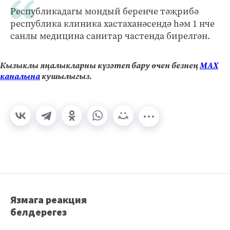
Республикадагы мондый беренче тәҗрибә
республика клиника хастаханәсендә һәм 1 нче
санлы медицина санитар частенда бирелгән.
Кызыклы яңалыкларны күзәтеп бару өчен безнең
МАХ
каналына
кушылыгыз.
Язмага реакция
белдерегез