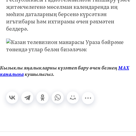
җитәкчелегенә мөселман календаренда иң
мөһим даталарның берсенә күрсәткән
игътибары һәм ихтирамы өчен рәхмәтен
белдерә.
Кызыклы яңалыкларны күзәтеп бару өчен безнең
МАХ
каналына
кушылыгыз.