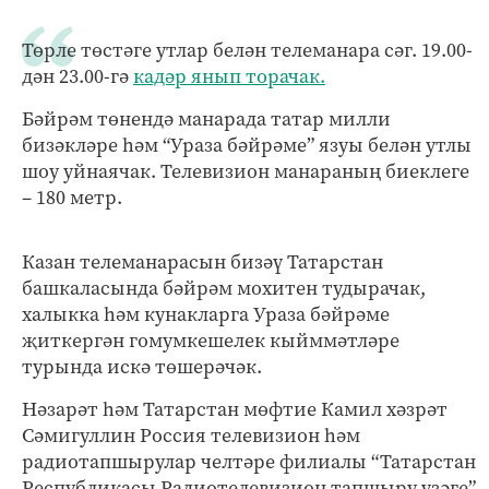
Төрле төстәге утлар белән телеманара сәг. 19.00-
дән 23.00-гә
кадәр янып торачак.
Бәйрәм төнендә манарада татар милли
бизәкләре һәм “Ураза бәйрәме” язуы белән утлы
шоу уйнаячак. Телевизион манараның биеклеге
– 180 метр.
Казан телеманарасын бизәү Татарстан
башкаласында бәйрәм мохитен тудырачак,
халыкка һәм кунакларга Ураза бәйрәме
җиткергән гомумкешелек кыйммәтләре
турында искә төшерәчәк.
Нәзарәт һәм Татарстан мөфтие Камил хәзрәт
Сәмигуллин Россия телевизион һәм
радиотапшырулар челтәре филиалы “Татарстан
Республикасы Радиотелевизион тапшыру үзәге”