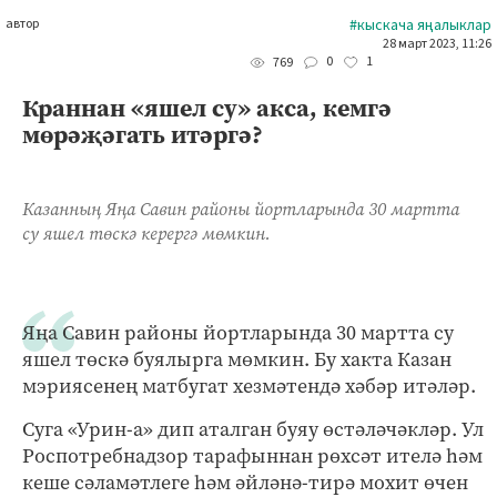
автор
#кыскача яңалыклар
28 март 2023, 11:26
0
1
769
Краннан «яшел су» акса, кемгә
мөрәҗәгать итәргә?
Казанның Яңа Савин районы йортларында 30 мартта
су яшел төскә керергә мөмкин.
Яңа Савин районы йортларында 30 мартта су
яшел төскә буялырга мөмкин. Бу хакта Казан
мэриясенең матбугат хезмәтендә хәбәр итәләр.
Суга «Урин-а» дип аталган буяу өстәләчәкләр. Ул
Роспотребнадзор тарафыннан рөхсәт ителә һәм
кеше сәламәтлеге һәм әйләнә-тирә мохит өчен