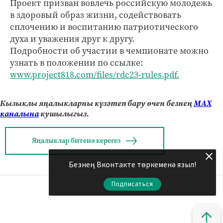
Проект призван вовлечь российскую молодежь
в здоровый образ жизни, содействовать
сплочению и воспитанию патриотического
духа и уважения друг к другу.
Подробности об участии в чемпионате можно
узнать в положении по ссылке:
www.project818.com/files/rdc23-rules.pdf.
Кызыклы яңалыкларны күзәтеп бару өчен безнең
МАХ
каналына
кушылыгыз.
Яңалыклар битенә керегез
Безнең Вконтакте төркеменә языл!
Подписаться