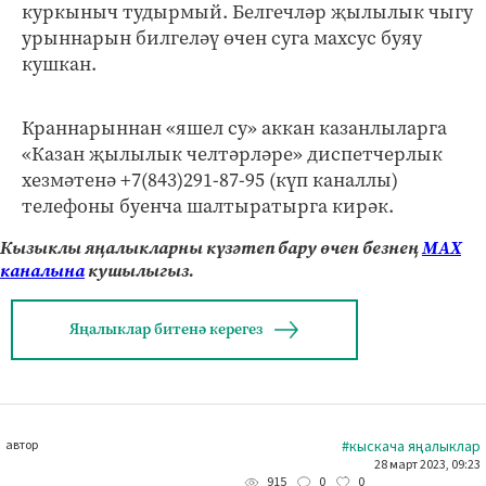
куркыныч тудырмый. Белгечләр җылылык чыгу
урыннарын билгеләү өчен суга махсус буяу
кушкан.
Краннарыннан «яшел су» аккан казанлыларга
«Казан җылылык челтәрләре» диспетчерлык
хезмәтенә +7(843)291-87-95 (күп каналлы)
телефоны буенча шалтыратырга кирәк.
Кызыклы яңалыкларны күзәтеп бару өчен безнең
МАХ
каналына
кушылыгыз.
Яңалыклар битенә керегез
автор
#кыскача яңалыклар
28 март 2023, 09:23
0
0
915