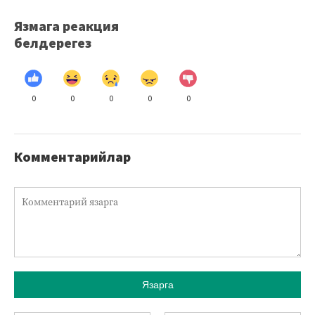
Язмага реакция
белдерегез
0
0
0
0
0
Комментарийлар
Язарга