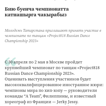
Бию буенча чемпионатта
катнашырга чакырабыз
Молодежь Татарстана приглашают принять участие в
чемпионате по танцам «Project818 Russian Dance
Championship 2023»
С 30 апреля по 2 мая в Москве пройдет
крупнейший чемпионат по танцам «Project818
Russian Dance Championship 2023».
Оценивать выступления участников будет
высококвалифицированное иностранное жюри:
чемпионы мира по хип-хопу — руководители
команды “A Team”, Филиппины, и известный
хореограф из Франции — Jerky Jessy.