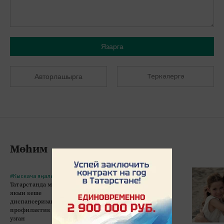
Язарга
Теркәлергә
Авторлашырга
Мөһим
#Кыскача яңалыклар
#Кыскача яңалыклар
Татарстанда миллионга
Казанда 5 яшьлек бала
якын кеше
10нчы кат тәрәзәсеннән
диспансеризация һәм
егылып һәлак булган
профилактик тикшеренү
узган