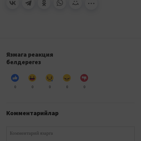
Язмага реакция
белдерегез
0
0
0
0
0
Комментарийлар