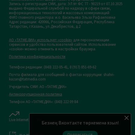
Запись о регистрации СМИ, дата: ЭЛ № ФС 77 - 90219 от 07.10.2025
выдано Федеральной службой по надзору в сфере связи,
информационных технологий и массовых коммуникаций
ФИО главного редактора: и.о. Васильева Эльза Рафаиловна
Адрес редакции: 420066, Российская Федерация, Республика
Татарстан, г.Казань, ул.Декабристов, д.2
АО «ТАТМЕДИА» использует «cookie»
для персонализации
сервисов и удобства пользователей сайтом. Использование
«cookie» можно отменить в настройках браузера.
Политика конфиденциальности
Телефон редакции:
(843) 222-05-41, 8 (917) 851-69-62
Почта филиала для сообщений о фактах коррупции: shahri-
kazan@tatmedia.com
Учредитель СМИ: АО «ТАТМЕДИА»
Антикоррупционная политика
Телефон АО «ТАТМЕДИА»: (843) 222 09 84
Live Internet
16+
Безнең Вконтакте төркеменә языл!
Подписаться