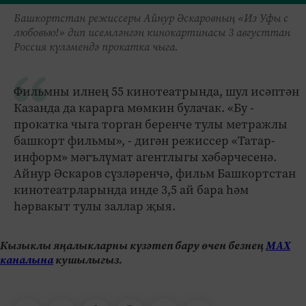
Башкортстан режиссеры Айнур Әскаровның «Из Уфы с
любовью!» дип исемләнгән кинокартинасы ­3 августтан
Россия күләмендә прокатка чыга.
Фильмны илнең 55 кинотеатрында, шул исәптән
Казанда да карарга мөмкин булачак. «Бу -
прокатка чыга торган беренче тулы метражлы
башкорт фильмы», - дигән режиссер «Татар-
информ» мәгъ­лүмат агентлыгы хәбәрчесенә.
Айнур Әскаров сүзләренчә, фильм Башкортстан
кинотеатрларында инде 3,5 ай бара һәм
һәрвакыт тулы заллар җыя.
Кызыклы яңалыкларны күзәтеп бару өчен безнең
МАХ
каналына
кушылыгыз.