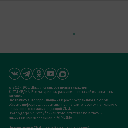
© 2011 - 2026. Шахри Казан. Все права защищены.
© ТАТМЕДИА. Все материалы, размещенные на сайте, защищены
законом.
Перепечатка, воспроизведение и распространение в любом
объеме информации, размещенной на сайте, возможна только с
письменного согласия редакций СМИ.
При поддержке Республиканского агентства по печати и
массовым коммуникациям «ТАТМЕДИА».
Наименование СМИ: Шахри Казан (Город Казань)