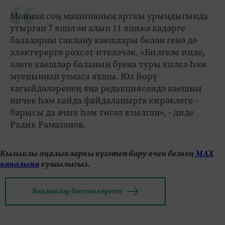
Моннан соң машинаның арткы урындыгында
утырган 7 яшьтән алып 11 яшькә кадәрге
балаларны саклану каешлары белән генә дә
эләктерергә рөхсәт ителәчәк. «Билгеле инде,
әлеге каешлар баланың буена туры килсә һәм
муеныннан узмаса яхшы. Юл йөрү
кагыйдәләренең яңа редакциясендә каешны
ничек һәм кайда файдаланырга кирәклеге -
барысы да ачык һәм төгәл язылган», - диде
Радик Рамазанов.
Кызыклы яңалыкларны күзәтеп бару өчен безнең
МАХ
каналына
кушылыгыз.
Яңалыклар битенә керегез