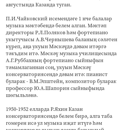
августында Казанда туган.
П.И.Чайковский исемендәге 1 нче балалар
музыка мәктәбендә белем алган. Мәктәп
директоры Р.Л.Поляков һәм фортепиано
укытучысы А.В.Чернышева баланың сәләтен
күреп, аңа укуын Мәскәүдә дәвам итәргә
тәкъдим итә. Мәскәү музыка училищесында
А.Г.Руббахның фортепиано сыйныфын
тәмамлаганнан соң, укуын Мәскәү
консерваториясендә дәвам итә: пианист
буларак - В.М.Эпштейн, композитор буларак
профессор Ю.А.Шапорин сыйныфында
шөгыльләнә.
1950-1952 елларда Р.Яхин Казан
консерваториясендә белем бирә, алга таба
гомерен исә ул музыка иҗат итүгә һәм