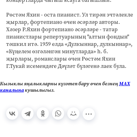
концертларда чыгыш ясауга багышлый.
Рөстәм Яхин - оста пианист. Ул тирән эчтәлекле
җырлар, фортепиано өчен әсәрләр авторы.
Хәзер Р.Яхин фортепиано әсәрләре - татар
пианистлары репертуарының "алтын фондын"
тәшкил итә. 1959 елда «Дулкыннар, дулкыннар»,
«Күңелем өзгәләнгән минутларда» һ. б.
җырлары, романслары өчен Рөстәм Яхин
Г.Тукай исемендәге Дәүләт бүләгенә лаек була.
Кызыклы яңалыкларны күзәтеп бару өчен безнең
МАХ
каналына
кушылыгыз.