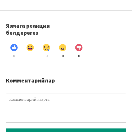
Язмага реакция
белдерегез
0
0
0
0
0
Комментарийлар