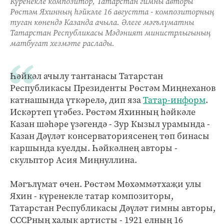
Күренекле композитор, Татарстан гимны авторы
Рөстәм Яхинның һәйкәле 16 августта - композиторның
туган көнендә Казанда ачыла. Әлеге мәгълүматны
Татарстан Республикасы Мәдәният министрлыгының
матбугат хезмәте раслады.
Һәйкәл ачылу тантанасы Татарстан
Республикасы Президенты Рөстәм Миңнеханов
катнашында үткәрелә, дип яза
Татар-информ
.
Искәртеп үтәбез. Рөстәм Яхинның һәйкәле
Казан шәһәре үзәгендә - Зур Кызыл урамында -
Казан Дәүләт консерваториясенең төп бинасы
каршында куелды. Һәйкәлнең авторы -
скульптор Асия Миңнуллина.
Мәгълүмат өчен. Рөстәм Мөхәммәтхаҗи улы
Яхин - күренекле татар композиторы,
Татарстан Республикасы Дәүләт гимны авторы,
СССРның халык артисты - 1921 елның 16