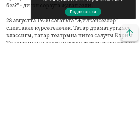
без?" - дигән сорауга җавап эзли.
Подписаться
28 августта 19.00 сәгатьтә "Җилкәнсезләр"
спектакле күрсәтеләчәк. Татар драматургиясе
классигы, татар театрына нигез салучы Кәрим
Тинчуринның әлеге пьесасы татар телендәге иң
күренекле драматик әсәрләрнең берсе. Татар
классикасы җәүһәре булган, 1926 елда иҗат
ителгән бу сатирик комедия бүгенге көнгә
аваздаш трагик гәүдәләнеш ала. Әсәрдә сүз
татар милләтенең инкыйлаб алды һәм
инкыйлабтан соң сайлаган юлы хакында бара.
Гасырлар буена төшенкелектә яшәгән халык
иркенлек тою белән таркала, бердәмлеген
югалта.
29 августта 19.00 сәгатьтә "Зәңгәр шәл" спектакле
күрсәтеләчәк. Әлеге пьеса татар театрының