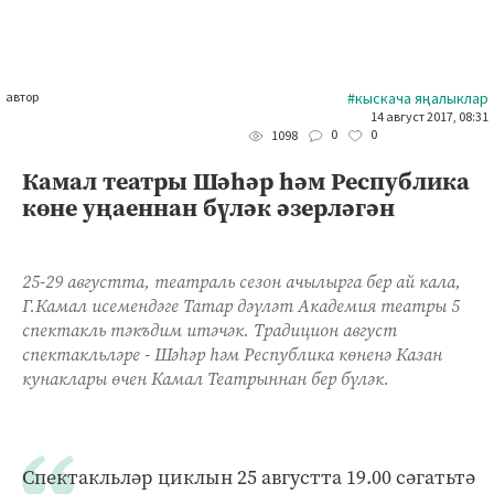
автор
#кыскача яңалыклар
14 август 2017, 08:31
0
0
1098
Камал театры Шәһәр һәм Республика
көне уңаеннан бүләк әзерләгән
25-29 августта, театраль сезон ачылырга бер ай кала,
Г.Камал исемендәге Татар дәүләт Академия театры 5
спектакль тәкъдим итәчәк. Традицион август
спектакльләре - Шәһәр һәм Республика көненә Казан
кунаклары өчен Камал Театрыннан бер бүләк.
Спектакльләр циклын 25 августта 19.00 сәгатьтә