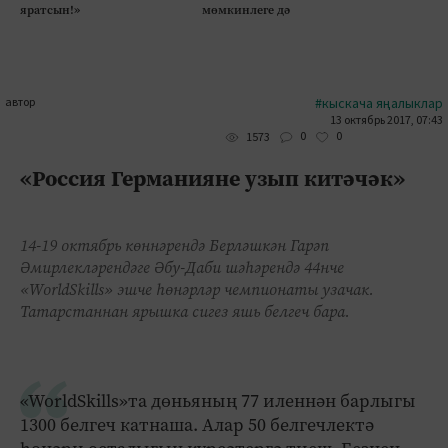
яратсын!»
мөмкинлеге дә
автор
#кыскача яңалыклар
13 октябрь 2017, 07:43
0
0
1573
«Россия Германияне узып китәчәк»
14-19 октябрь көннәрендә Берләшкән Гарәп
Әмирлекләрендәге Әбу-Даби шәһәрендә 44нче
«WorldSkills» эшче һөнәрләр чемпионаты узачак.
Татарстаннан ярышка сигез яшь белгеч бара.
«WorldSkills»та дөньяның 77 иленнән барлыгы
1300 белгеч катнаша. Алар 50 белгечлектә