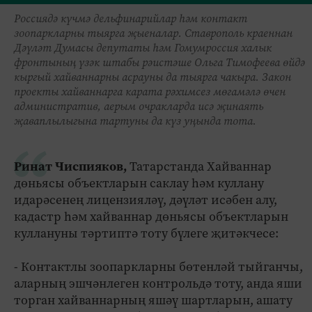
Россиядә күчмә дельфинарийлар һәм контакт
зоопаркларны тыярга җыеналар. Ставрополь краеннан
Дәүләт Думасы депутаты һәм Гомумроссия халык
фронтының үзәк штабы рәистәше Ольга Тимофеева өйдә
кыргый хайваннарны асрауны да тыярга чакыра. Закон
проекты хайваннарга карата рәхимсез мөгамәлә өчен
административ, аерым очракларда исә җинаять
җаваплылыгына тартуны да күз уңында тота.
Ринат Чиспияков,
Татарстанда Хайваннар
дөньясы объектларын саклау һәм куллану
идарәсенең лицензияләү, дәүләт исәбен алу,
кадастр һәм хайваннар дөньясы объектларын
куллануны тәртиптә тоту бүлеге җитәкчесе:
- Контактлы зоопаркларны бөтенләй тыйганчы,
аларның эшчәнлеген контрольдә тоту, анда яши
торган хайваннарның яшәү шартларын, ашату