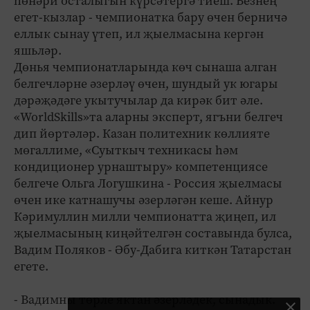
һөнәри осталыгын күрсәтергә тиеш. Безнең
егет-кызлар - чемпионатка бару өчен берничә
еллык сынау үтеп, ил җыелмасына кергән
яшьләр.
Дөнья чемпионатларында көч сынаша алган
белгечләрне әзерләү өчен, шундый ук югары
дәрәҗәдәге укытучылар да кирәк бит әле.
«WorldSkills»та аларны эксперт, ягъни белгеч
дип йөртәләр. Казан политехник көллияте
мөгаллиме, «Суыткыч техникасы һәм
кондиционер урнаштыру» компетенциясе
белгече Ольга Логушкина - Россия җыелмасы
өчен ике катнашучы әзерләгән кеше. Айнур
Кәримуллин милли чемпионатта җиңеп, ил
җыелмасының киңәйтелгән составында булса,
Вадим Поляков - Әбу-Дабига киткән Татарстан
егете.
- Вадимны төрле яктан әзерләдек, сынадык.