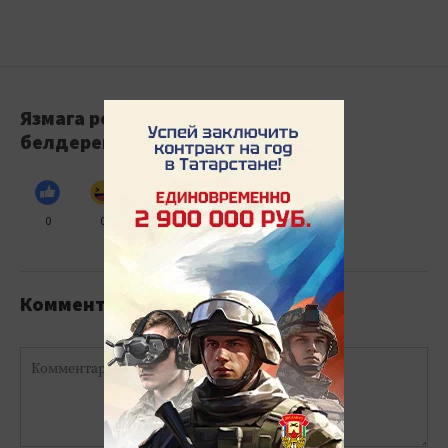
Язмага реакция
белдерегез
0
0
0
0
0
Комментарийлар