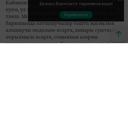
Кайвакыт биремнәрдә үзем дә техниканы бозып
Безнең Вконтакте төркеменә языл!
куям, ул төзексезләндерелгән җирне табарга
Подписаться
тиеш. Моның өчен өстәмә балл бирәләр. Ярыш
барышында катнашучылар башта җылылык
алмашучы модельне ясарга, аннары суыткыч
корылмасы ясарга, соңыннан аларны
тоташтырырга тиеш. Теләсә кемне эретеп
ябыштырырга өйрәтергә мөмкин, иң авыры:
электр энергиясе белән эшләү. Кайвакыт электр
энергиясен укучыларга янәдән өйрәнергә туры
килә, - ди Ольга.
Татарстан егетенә Германия белән Япония
көндәш икән. Алар дөньяда үзләрен иң яхшы
белгеч буларак күрсәтергә өлгергән илләр.
- Германия чемпионатның башлангычында
торган, шуңа да алар - лидер. Россия­дә исә
чемпионат 2015 елдан гына башланды. Берничә
елдан без аларны узып китәчәкбез, - ди Ольга.