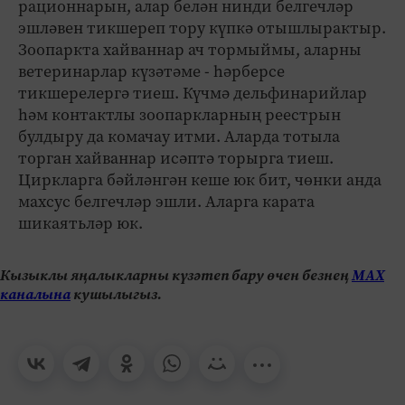
рационнарын, алар белән нинди белгечләр
эшләвен тикшереп тору күпкә отышлырактыр.
Зоопаркта хайваннар ач тормыймы, аларны
ветеринарлар күзәтәме - һәрберсе
тикшерелергә тиеш. Күчмә дельфинарийлар
һәм контактлы зоопаркларның реестрын
булдыру да комачау итми. Аларда тотыла
торган хайваннар исәптә торырга тиеш.
Циркларга бәйләнгән кеше юк бит, чөнки анда
махсус белгечләр эшли. Аларга карата
шикаятьләр юк.
Кызыклы яңалыкларны күзәтеп бару өчен безнең
МАХ
каналына
кушылыгыз.