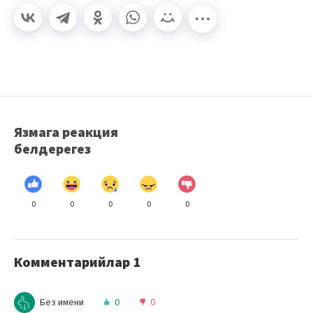
Язмага реакция
белдерегез
0
0
0
0
0
Комментарийлар
1
Без имени
0
0