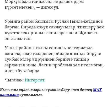
Мәрхүм бала гаиләсенә кирәкле ярдәм
күрсәтеләчәк», — дигән ул.
Урынга район башлыгы Руслан Гыйләҗетдинов
барган. Биредә хокук саклаучылар, тикшерү һәм
күзәтчелек органы вәкилләре эшли. Җинаять
эше ачылган.
Учалы районы халкы социаль челтәрләрдә
язганча, алар үзләренең өйләре янында йөрүче
сукбай этләр чирүеннән берничә тапкыр
зарланган инде. Ләкин проблема хәл ителмәгән,
диелә бу хәбәрдә.
Чыганак:
Интертат
Кызыклы яңалыкларны күзәтеп бару өчен безнең
МАХ
каналына
кушылыгыз.