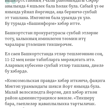
Башкортстанның Учалы районындагы Сәфәр
авылында 4 яшьлек бала һәлак була. Сабый үз өе
янында уйнап йөргәндә, аңа берничә сукбай
эт ташлана. Имгәнгән бала урында ук үлә.
Бу турыда «Башинформ» хәбәр итте.
Башкортстан прокуратурасы сукбай этләрне
тоту, халыкның иминлеген тәэмин итү
чаралары үтәлешен тикшерәчәк.
Ел саен Башкортстанда этләр тешләгәннән соң,
11-12 мең кеше табибларга мөрәҗәгать итә.
Аларның күбесенә сукбай этләр ташлана, диелә
бу хәбәрдә.
«Комсомольская правда» хәбәр иткәнчә, фаҗига
Мәктәп урамындагы шәхси йорт янында була.
Малай велосипедта йөргән, дип хәбәр иткән
район администрациясе вәкиле. «Тикшерү
бара, гаеплеләр җаваплылыкка тартылачак.