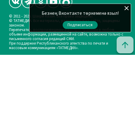
Безнең Вконтакте төркеменә языл!
© 2011 - 2026. Шахри Казан. Все права защищены.
© ТАТМЕДИА. Все материалы, размещенные на сайте, защищены
Подписаться
законом.
Перепечатка, воспроизведение и распространение в любом
объеме информации, размещенной на сайте, возможна только с
письменного согласия редакций СМИ.
При поддержке Республиканского агентства по печати и
массовым коммуникациям «ТАТМЕДИА».
Наименование СМИ: Шахри Казан (Город Казань)
Запись о регистрации СМИ, дата: ЭЛ № ФС 77 - 90219 от 07.10.2025
выдано Федеральной службой по надзору в сфере связи,
информационных технологий и массовых коммуникаций
ФИО главного редактора: и.о. Васильева Эльза Рафаиловна
Адрес редакции: 420066, Российская Федерация, Республика
Татарстан, г.Казань, ул.Декабристов, д.2
АО «ТАТМЕДИА» использует «cookie»
для персонализации
сервисов и удобства пользователей сайтом. Использование
«cookie» можно отменить в настройках браузера.
Политика конфиденциальности
Телефон редакции:
(843) 222-05-41, 8 (917) 851-69-62
Почта филиала для сообщений о фактах коррупции: shahri-