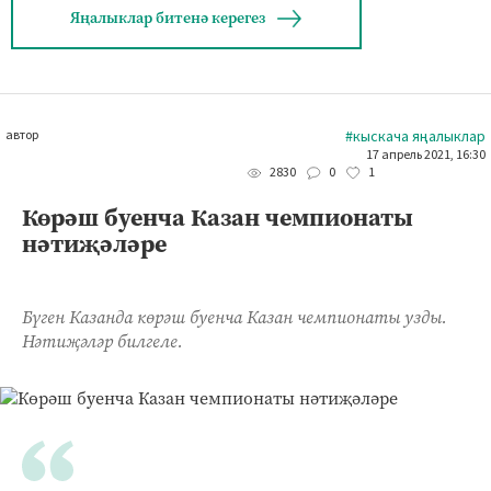
Яңалыклар битенә керегез
автор
#кыскача яңалыклар
17 апрель 2021, 16:30
0
1
2830
Көрәш буенча Казан чемпионаты
нәтиҗәләре
Бүген Казанда көрәш буенча Казан чемпионаты узды.
Нәтиҗәләр билгеле.