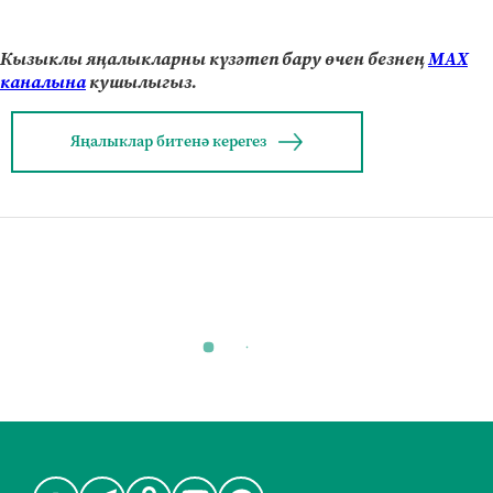
Кызыклы яңалыкларны күзәтеп бару өчен безнең
МАХ
каналына
кушылыгыз.
Яңалыклар битенә керегез