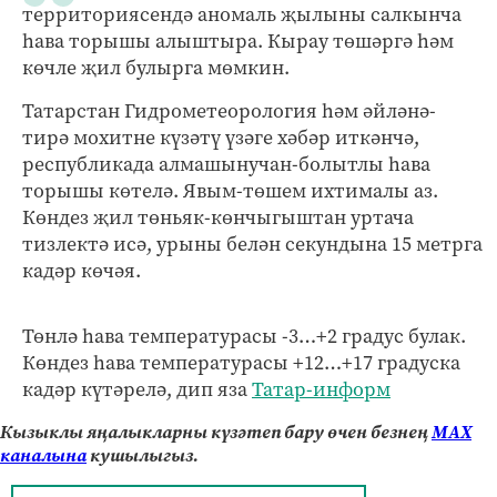
территориясендә аномаль җылыны салкынча
һава торышы алыштыра. Кырау төшәргә һәм
көчле җил булырга мөмкин.
Татарстан Гидрометеорология һәм әйләнә-
тирә мохитне күзәтү үзәге хәбәр иткәнчә,
республикада алмашынучан-болытлы һава
торышы көтелә. Явым-төшем ихтималы аз.
Көндез җил төньяк-көнчыгыштан уртача
тизлектә исә, урыны белән секундына 15 метрга
кадәр көчәя.
Төнлә һава температурасы -3…+2 градус булак.
Көндез һава температурасы +12…+17 градуска
кадәр күтәрелә, дип яза
Татар-информ
Кызыклы яңалыкларны күзәтеп бару өчен безнең
МАХ
каналына
кушылыгыз.