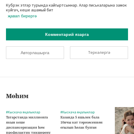
Кубрэк этлэр турында кайгыртсыннар. Алар писькаларына замок
куйгач, кеше ашамый бит
җавап бирергә
Комментарий язарга
Теркәлергә
Авторлашырга
Мөһим
#Кыскача яңалыклар
#Кыскача яңалыклар
Татарстанда миллионга
Казанда 5 яшьлек бала
якын кеше
10нчы кат тәрәзәсеннән
диспансеризация һәм
егылып һәлак булган
профилактик тикшеренү