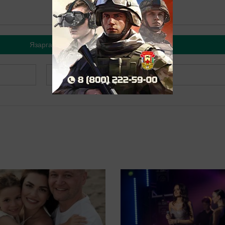
Язарга
Теркәлергә