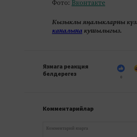
Фото:
Вконтакте
Кызыклы яңалыкларны күзә
каналына
кушылыгыз.
Язмага реакция
белдерегез
0
Комментарийлар