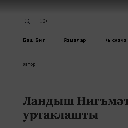
16+
Баш Бит
Язмалар
Кыскача
автор
Ландыш Нигъмәт
уртаклашты