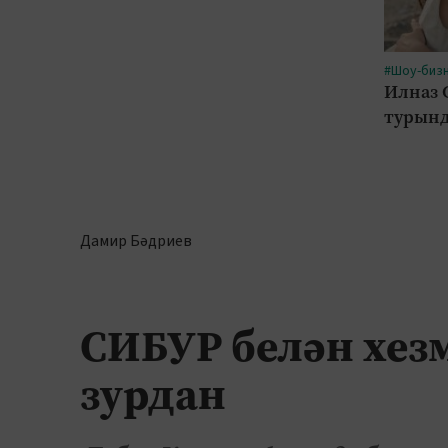
#Шоу-биз
Илназ 
турынд
Дамир Бәдриев
СИБУР белән хез
зурдан