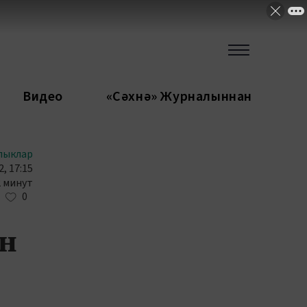
Видео
«Сәхнә» Журналыннан
лыклар
2, 17:15
2 минут
0
ән