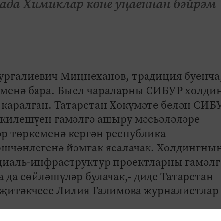
ада Химиклар көне уңаеннан бәйрәм
ургалиевич Миңнеханов, традиция буенча,
әменә бара. Быел чараларны СИБУР холди
 каралган. Татарстан Хөкүмәте белән СИБ
 килешүен гамәлгә ашыру мәсьәләләре
р төркеменә кергән республика
эшчәнлегенә йомгак ясалачак. Холдингны
циаль-инфраструктур проектларны гамәлг
а сөйләшүләр булачак,- диде Татарстан
 җитәкчесе Лилия Галимова журналистлар