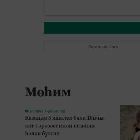
Авторлашырга
Мөһим
#Кыскача яңалыклар
Казанда 5 яшьлек бала 10нчы
кат тәрәзәсеннән егылып
һәлак булган