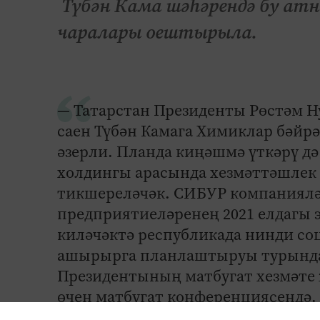
Түбән Кама шәһәрендә бу атн
чаралары оештырыла.
— Татарстан Президенты Рөстәм Н
саен Түбән Камага Химиклар бәйр
әзерли. Планда киңәшмә үткәрү дә
холдингы арасында хезмәттәшлек
тикшереләчәк. СИБУР компаниялә
предприятиеләренең 2021 елдагы 
киләчәктә республикада нинди со
ашырырга планлаштыруы турында д
Президентының матбугат хезмәте
өчен матбугат конференциясендә.