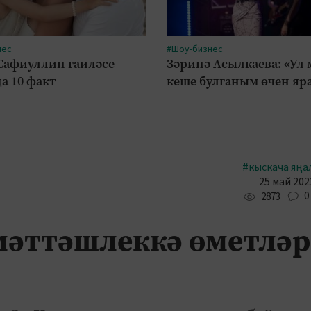
нес
#Шоу-бизнес
Сафиуллин гаиләсе
Зәринә Асылкаева: «Ул
а 10 факт
кеше булганым өчен яр
#кыскача яңа
25 май 202
0
2873
мәттәшлеккә өметләр