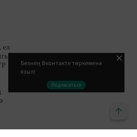
 ел
нгы
Безнең Вконтакте төркеменә
УР
языл!
Подписаться
ң
ә