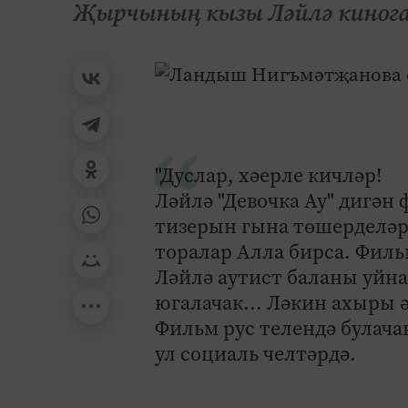
Җырчының кызы Ләйлә киног
"Дуслар, хәерле кичләр!
Ләйлә "Девочка Ау" дигә
тизерын гына төшерделәр
торалар Алла бирса. Филь
Ләйлә аутист баланы уйна
югалачак... Ләкин ахыры ә
Фильм рус телендә булача
ул социаль челтәрдә.