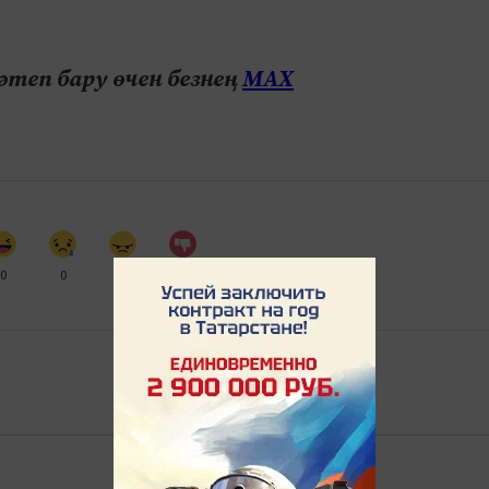
теп бару өчен безнең
МАХ
0
0
0
0