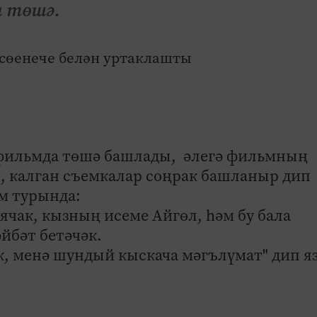
а төшә.
н фильмда төшә башлады, әлегә фильмның
, калган съемкалар соңрак башланыр дип
м турында:
ячак, кызның исеме Айгөл, һәм бу бала
йбәт бетәчәк.
к, менә шундый кыскача мәгълүмат" дип я