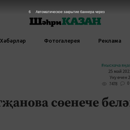
5
Автоматическое закрытие баннера через
 Хәбәрләр
Фотогалерея
Реклама
#кыскача яңа
25 май 202
Уку өчен 
0
7478
җанова сөенече бел