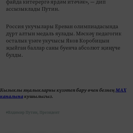
файда китерергә ярдәм итәчәк», — дип
ассызыклады Путин.
Россия укучылары Ереван олимпиадасында
дүрт алтын медаль яулады. Мәскәү педагогик
осталык үзәге укучысы Яков Коробицын
җыйган баллар саны буенча абсолют җиңүче
булды.
Кызыклы яңалыкларны күзәтеп бару өчен безнең
МАХ
каналына
кушылыгыз.
#Влдимир Путин, Президент