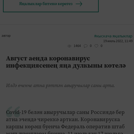
Яңалыклар битенә керегез
автор
#кыскача яңалыклар
19 июль 2022, 11:49
0
0
1464
Август аенда коронавирус
инфекциясенең яңа дулкыны көтелә
Илдә өченче атна рәттән авыручылар саны арта.
Covid-19 белән авыручылар саны Россиядә бер
атна эчендә чиреккә арткан. Коронавируска
каршы көрәш буенча Федераль оператив штаб
мәгълүматлары буенча, 11 июльдән 17 июльгә