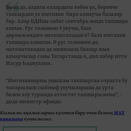
Быел да, алдагы еллардагы кебек үк, беренче
тапкырдан ук имтихан бирә алмаучы балалар
бар. Алар БДИны кабат сентябрь аенда тапшыра
алачак. Рус теленнән 4 укучы, база
дәрәҗәсендәге математикадан 67 бала имтихан
тапшыра алмаган. Ә рус теленнән дә,
математикадан да минималь баллар җыя
алмаучылар саны Татарстанда 6, дип хәбәр итте
Илсур Һадиуллин.
“Имтиханнарны уңышлы тапшырган очракта бу
чыгарылыш сыйныф укучыларына да урта
белем алу турында аттестат тапшырылачак”, -
диде министр әфәнде.
Кызыклы яңалыкларны күзәтеп бару өчен безнең
МАХ
каналына
кушылыгыз.