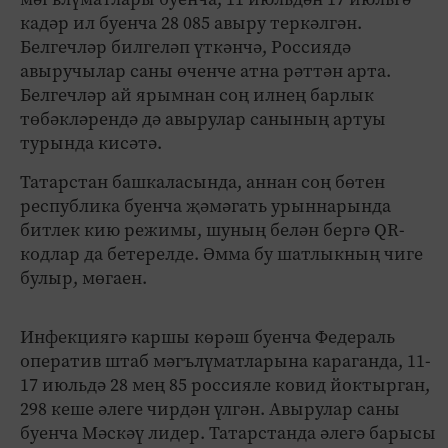
кадәр ил буенча 28 085 авыру теркәлгән.
Белгечләр билгеләп үткәнчә, Россиядә
авыручылар саны өченче атна рәттән арта.
Белгечләр ай ярымнан соң илнең барлык
төбәкләрендә дә авырулар санының артуы
турында кисәтә.
Татарстан башкаласында, аннан соң бөтен
республика буенча җәмәгать урыннарында
битлек кию режимы, шуның белән бергә QR-
кодлар да бетерелде. Әмма бу шатлыкның чиге
булыр, мөгаен.
Инфекциягә каршы көрәш буенча Федераль
оператив штаб мәгълүматларына караганда, 11-
17 июльдә 28 мең 85 россияле ковид йоктырган,
298 кеше әлеге чирдән үлгән. Авырулар саны
буенча Мәскәү лидер. Татарстанда әлегә барысы