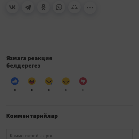
Язмага реакция
белдерегез
0
0
0
0
0
Комментарийлар