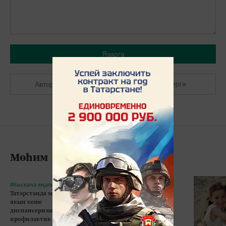
Язарга
Теркәлергә
Авторлашырга
Мөһим
#Кыскача яңалыклар
#Кыскача яңалыклар
Татарстанда миллионга
Казанда 5 яшьлек бала
якын кеше
10нчы кат тәрәзәсеннән
диспансеризация һәм
егылып һәлак булган
профилактик тикшеренү