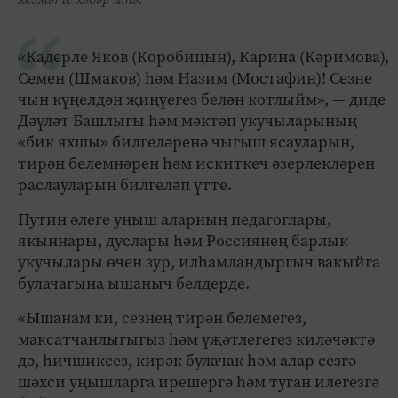
«Кадерле Яков (Коробицын), Карина (Кәримова),
Семен (Шмаков) һәм Назим (Мостафин)! Сезне
чын күңелдән җиңүегез белән котлыйм», — диде
Дәүләт Башлыгы һәм мәктәп укучыларының
«бик яхшы» билгеләренә чыгыш ясауларын,
тирән белемнәрен һәм искиткеч әзерлекләрен
раслауларын билгеләп үтте.
Путин әлеге уңыш аларның педагоглары,
якыннары, дуслары һәм Россиянең барлык
укучылары өчен зур, илһамландыргыч вакыйга
булачагына ышаныч белдерде.
«Ышанам ки, сезнең тирән белемегез,
максатчанлыгыгыз һәм үҗәтлегегез киләчәктә
дә, һичшиксез, кирәк булачак һәм алар сезгә
шәхси уңышларга ирешергә һәм туган илегезгә