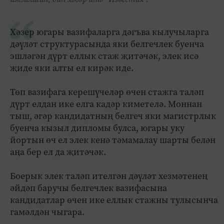
Хәзер югары вазифаларга дәгъва кылучыларга
дәүләт структурасында яки белгечлек буенча
эшләгән дүрт еллык стаж җитәчәк, элек исә
җиде яки алты ел кирәк иде.
Төп вазифага керешүчеләр өчен стажга таләп
дүрт елдан ике елга кадәр киметелә. Моннан
тыш, әгәр кандидатның белгеч яки магистрлык
буенча кызыл дипломы булса, югары уку
йортын өч ел элек кенә тәмамалау шарты белән
аңа бер ел да җитәчәк.
Боерык элек таләп ителгән дәүләт хезмәтенең
әйдәп баручы белгечлек вазифасына
кандидатлар өчен ике еллык стажны тулысынча
гамәлдән чыгара.