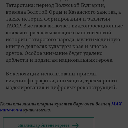
Татарстана: период Волжской Булгарии,
времена Золотой Орды и Казанского ханства, а
также история формирования и развития
ТАССР. Выставка включает видеопроекционные
коллажи, рассказывающие о многовековой
истории татарского народа, мультимедийную
книгу о деятелях культуры края и многое
другое. Особое внимание будет уделено
доблести и подвигам национальных героев.
В экспозиции использованы приемы
видеоинфографики, анимации, трехмерного
моделирования и цифровых реконструкций.
Кызыклы яңалыкларны күзәтеп бару өчен безнең
МАХ
каналына
кушылыгыз.
Яңалыклар битенә керегез