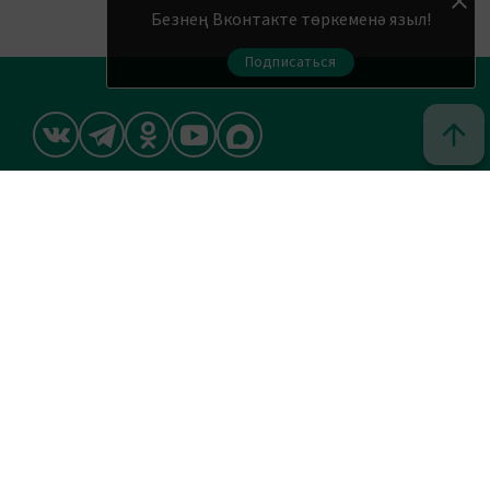
Безнең Вконтакте төркеменә языл!
Подписаться
© 2011 - 2026. Шахри Казан. Все права защищены.
© ТАТМЕДИА. Все материалы, размещенные на сайте, защищены
законом.
Перепечатка, воспроизведение и распространение в любом
объеме информации, размещенной на сайте, возможна только с
письменного согласия редакций СМИ.
При поддержке Республиканского агентства по печати и
массовым коммуникациям «ТАТМЕДИА».
Наименование СМИ: Шахри Казан (Город Казань)
Запись о регистрации СМИ, дата: ЭЛ № ФС 77 - 90219 от 07.10.2025
выдано Федеральной службой по надзору в сфере связи,
информационных технологий и массовых коммуникаций
ФИО главного редактора: и.о. Васильева Эльза Рафаиловна
Адрес редакции: 420066, Российская Федерация, Республика
Татарстан, г.Казань, ул.Декабристов, д.2
АО «ТАТМЕДИА» использует «cookie»
для персонализации