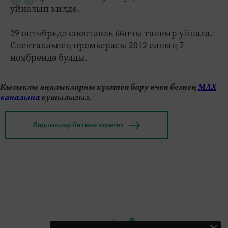
уйналып килде.
29 октябрьдә спектакль 66нчы тапкыр уйнала.
Спектакльнең премьерасы 2012 елның 7
ноябрендә булды.
Кызыклы яңалыкларны күзәтеп бару өчен безнең
МАХ
каналына
кушылыгыз.
Яңалыклар битенә керегез