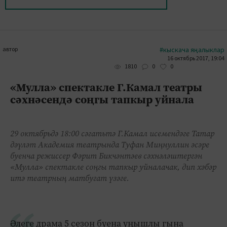
автор
#кыскача яңалыклар
16 октябрь 2017, 19:04
0
0
1810
«Мулла» спектакле Г.Камал театры
сәхнәсендә соңгы тапкыр уйнала
29 октябрьдә 18:00 сәгатьтә Г.Камал исемендәге Татар
дәүләт Академия театрында Туфан Миңнуллин әсәре
буенча режиссер Фәрит Бикчәнтәев сәхнәләштергән
«Мулла» спектакле соңгы тапкыр уйналачак, дип хәбәр
итә театрның матбугат үзәге.
Әлеге драма 5 сезон буена уңышлы гына