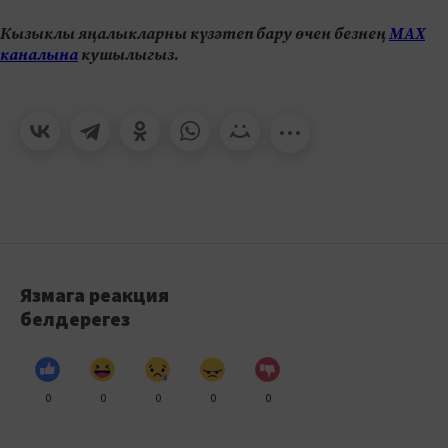
Кызыклы яңалыкларны күзәтеп бару өчен безнең
МАХ
каналына
кушылыгыз.
Язмага реакция
белдерегез
0
0
0
0
0