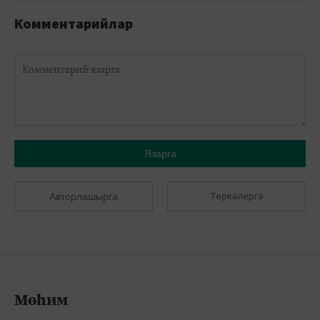
Комментарийлар
Язарга
Теркәлергә
Авторлашырга
Мөһим