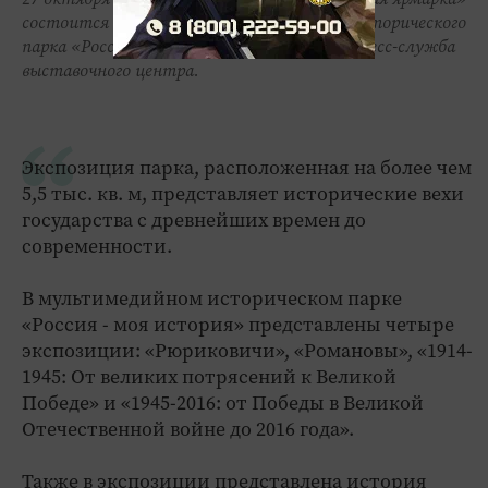
состоится открытие мультимедийного исторического
парка «Россия - моя история», сообщает пресс-служба
выставочного центра.
Экспозиция парка, расположенная на более чем
5,5 тыс. кв. м, представляет исторические вехи
государства с древнейших времен до
современности.
В мультимедийном историческом парке
«Россия - моя история» представлены четыре
экспозиции: «Рюриковичи», «Романовы», «1914-
1945: От великих потрясений к Великой
Победе» и «1945-2016: от Победы в Великой
Отечественной войне до 2016 года».
Также в экспозиции представлена история