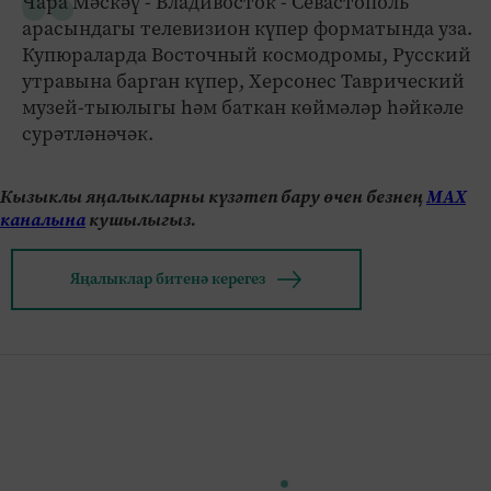
Чара Мәскәү - Владивосток - Севастополь
арасындагы телевизион күпер форматында уза.
Купюраларда Восточный космодромы, Русский
утравына барган күпер, Херсонес Таврический
музей-тыюлыгы һәм баткан көймәләр һәйкәле
сурәтләнәчәк.
Кызыклы яңалыкларны күзәтеп бару өчен безнең
МАХ
каналына
кушылыгыз.
Яңалыклар битенә керегез