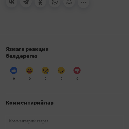
Язмага реакция
белдерегез
0
0
0
0
0
Комментарийлар