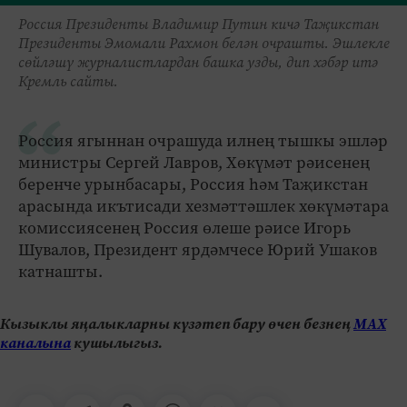
Россия Президенты Владимир Путин кичә Таҗикстан
Президенты Эмомали Рахмон белән очрашты. Эшлекле
сөйләшү журналистлардан башка узды, дип хәбәр итә
Кремль сайты.
Россия ягыннан очрашуда илнең тышкы эшләр
министры Сергей Лавров, Хөкүмәт рәисенең
беренче урынбасары, Россия һәм Таҗикстан
арасында икътисади хезмәттәшлек хөкүмәтара
комиссиясенең Россия өлеше рәисе Игорь
Шувалов, Президент ярдәмчесе Юрий Ушаков
катнашты.
Кызыклы яңалыкларны күзәтеп бару өчен безнең
МАХ
каналына
кушылыгыз.