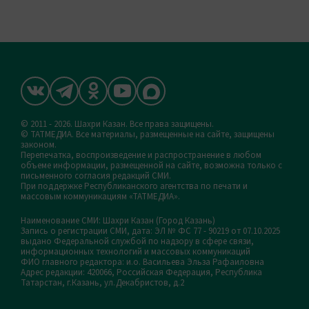
© 2011 - 2026. Шахри Казан. Все права защищены.
© ТАТМЕДИА. Все материалы, размещенные на сайте, защищены
законом.
Перепечатка, воспроизведение и распространение в любом
объеме информации, размещенной на сайте, возможна только с
письменного согласия редакций СМИ.
При поддержке Республиканского агентства по печати и
массовым коммуникациям «ТАТМЕДИА».
Наименование СМИ: Шахри Казан (Город Казань)
Запись о регистрации СМИ, дата: ЭЛ № ФС 77 - 90219 от 07.10.2025
выдано Федеральной службой по надзору в сфере связи,
информационных технологий и массовых коммуникаций
ФИО главного редактора: и.о. Васильева Эльза Рафаиловна
Адрес редакции: 420066, Российская Федерация, Республика
Татарстан, г.Казань, ул.Декабристов, д.2