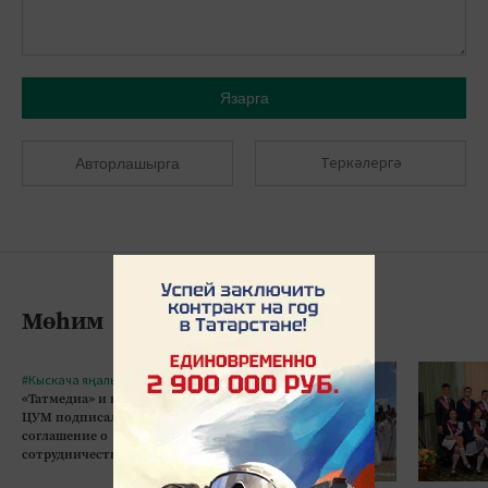
Язарга
Теркәлергә
Авторлашырга
Мөһим
#Кыскача яңалыклар
«Татмедиа» и казанский
ЦУМ подписали
соглашение о
сотрудничестве