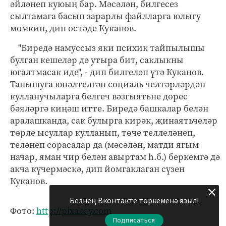
әйләнеп куюың бар. Мәсәлән, билгесез
сылтамага басып зарарлы файлларга юлыгу
мөмкин, дип өстәде Куканов.
"Биредә намуссыз яки психик тайпылышы
булган кешеләр дә утыра бит, саклыкны
югалтмасак иде", - дип билгеләп үтә Куканов.
Танышуга юнәлтелгән социаль челтәрләрдән
кулланучыларга белгеч вәзгыятьне дөрес
бәяләргә киңәш итте. Биредә башкалар белән
аралашканда, сак булырга кирәк, җинаятьчеләр
төрле ысуллар кулланып, төче теллеләнеп,
теләнеп сорасалар да (мәсәлән, матди ягым
начар, яман чир белән авыртам һ.б.) беркемгә дә
акча күчермәскә, дип йомгаклаган сүзен
Куканов.
Безнең Вконтакте төркеменә языл!
Фото:
http://pixabay.com
Подписаться