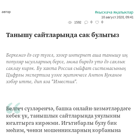
автор
#кыскача яңалыклар
10 август 2020, 09:41
0
0
1592
Танышу сайтларында сак булыгыз
Беркемгә дә сер түгел, хәзер интернет аша танышу иң
популяр ысулларның берсе, әмма биредә үтә дә саклык
саклау кирәк. Бу хакта Россия сыйфат системасының
Цифрлы экспертиза үзәге җитәкчесе Антон Куканов
хәбәр итте, дип яза "Известия".
Белгеч сүзләренчә, башка онлайн-хезмәтләрдәге
кебек үк, танышлык сайтларында уяулыкны
югалтырга кирәкми. Игътибарлы булу бик
мөһим, чөнки мошенникларның корбанына