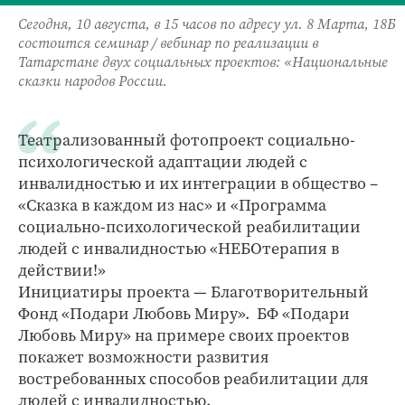
Сегодня, 10 августа, в 15 часов по адресу ул. 8 Марта, 18Б
состоится семинар / вебинар по реализации в
Татарстане двух социальных проектов: «Национальные
сказки народов России.
Театрализованный фотопроект социально-
психологической адаптации людей с
инвалидностью и их интеграции в общество –
«Сказка в каждом из нас» и «Программа
социально-психологической реабилитации
людей с инвалидностью «НЕБОтерапия в
действии!»
Инициатиры проекта — Благотворительный
Фонд «Подари Любовь Миру». БФ «Подари
Любовь Миру» на примере своих проектов
покажет возможности развития
востребованных способов реабилитации для
людей с инвалидностью.