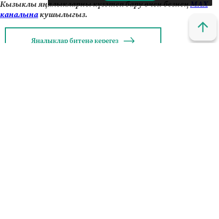
Кызыклы яңалыкларны күзәтеп бару өчен безнең
МАХ
каналына
кушылыгыз.
Яңалыклар битенә керегез