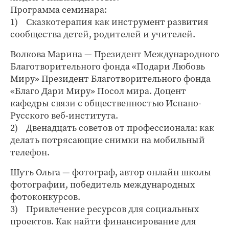
Программа семинара:
1) Сказкотерапия как инструмент развития
сообщества детей, родителей и учителей.
Волкова Марина — Президент Международного
Благотворительного фонда «Подари Любовь
Миру» Президент Благотворительного фонда
«Благо Дари Миру» Посол мира. Доцент
кафедры связи с общественностью Испано-
Русского веб-института.
2) Двенадцать советов от профессионала: как
делать потрясающие снимки на мобильный
телефон.
Шуть Ольга — фотограф, автор онлайн школы
фотографии, победитель международных
фотоконкурсов.
3) Привлечение ресурсов для социальных
проектов. Как найти финансирование для