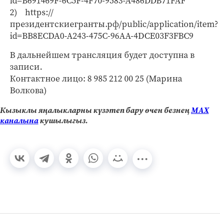
id=B691469F-6C5F-4F70-9583-A486DDB71FAF
2) https://
президентскиегранты.рф/public/application/item?
id=BB8ECDA0-A243-475C-96AA-4DCE03F3FBC9
В дальнейшем трансляция будет доступна в
записи.
Контактное лицо: 8 985 212 00 25 (Марина
Волкова)
Кызыклы яңалыкларны күзәтеп бару өчен безнең
МАХ
каналына
кушылыгыз.