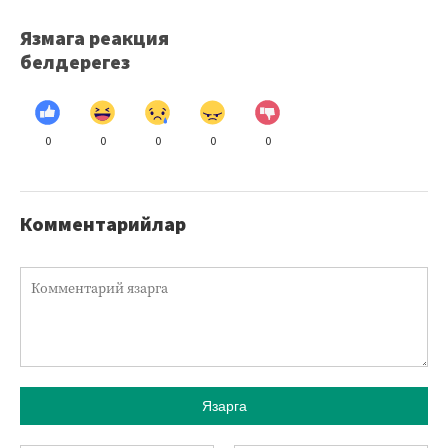
Язмага реакция
белдерегез
0
0
0
0
0
Комментарийлар
Язарга