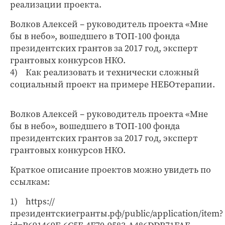
реализации проекта.
Волков Алексей – руководитель проекта «Мне
бы в небо», вошедшего в ТОП-100 фонда
президентских грантов за 2017 год, эксперт
грантовых конкурсов НКО.
4) Как реализовать и технически сложный
социальный проект на примере НЕБОтерапии.
Волков Алексей – руководитель проекта «Мне
бы в небо», вошедшего в ТОП-100 фонда
президентских грантов за 2017 год, эксперт
грантовых конкурсов НКО.
Краткое описание проектов можно увидеть по
ссылкам:
1) https://
президентскиегранты.рф/public/application/item?