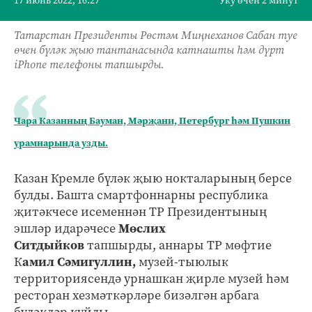
17 июнь 2022, 16:27
Уку өчен 2 минут
Татарстан Президенты Рөстәм Миңнеханов Сабан туе
өчен бүләк җыю тантанасында катнашты һәм дүрт
iPhone телефоны тапшырды.
Чара Казанның Бауман, Мәрҗани, Петербург һәм Пушкин
урамнарында узды.
Казан Кремле бүләк җыю нокталарының берсе
булды. Башта смартфоннарны республика
җитәкчесе исеменнән ТР Президентының
эшләр идарәчесе
Мөслих
Ситдыйков
тапшырды, аннары ТР мөфтие
К
амил Сәмигуллин,
музей-тыюлык
территориясендә урнашкан җирле музей һәм
ресторан хезмәткәрләре бизәлгән арбага