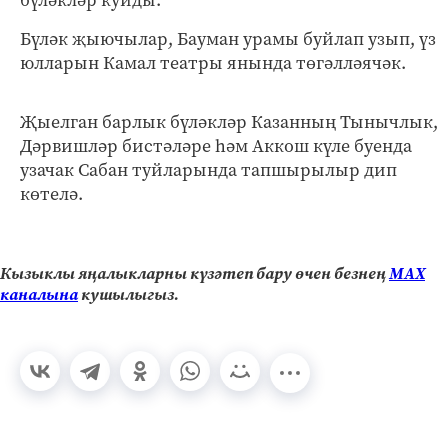
бүләкләр куйды.
Бүләк җыючылар, Бауман урамы буйлап узып, үз
юлларын Камал театры янында төгәлләячәк.
Җыелган барлык бүләкләр Казанның Тынычлык,
Дәрвишләр бистәләре һәм Аккош күле буенда
узачак Сабан туйларында тапшырылыр дип
көтелә.
Кызыклы яңалыкларны күзәтеп бару өчен безнең
МАХ
каналына
кушылыгыз.