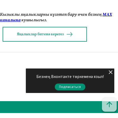
Кызыклы яңалыкларны күзәтеп бару өчен безнең
МАХ
каналына
кушылыгыз.
Яңалыклар битенә керегез
Безнең Вконтакте төркеменә языл!
Подписаться