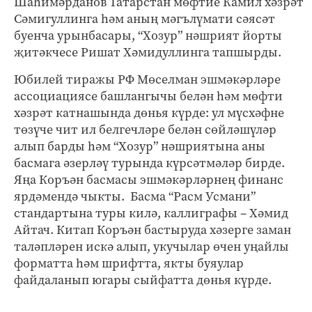
Шаһимәрданов Татарстан мөфтие Камил хәзрәт
Сәмигуллинга һәм аның мәгълүмати сәясәт
буенча урынбасары, “Хозур” нәшрият йорты
җитәкчесе Ришат Хәмидуллинга тапшырды.
Юбилей тиражы РФ Мөселман эшмәкәрләре
ассоциациясе башлангычы белән һәм мөфти
хәзрәт катнашында дөнья күрде: ул мүсхәфне
төзүче чит ил белгечләре белән сөйләшүләр
алып барды һәм “Хозур” нәшриятына аны
басмага әзерләү турында күрсәтмәләр бирде.
Яңа Коръән басмасы эшмәкәрләрнең финанс
ярдәмендә чыкты. Басма “Расм Усмани”
стандартына туры килә, каллиграфы – Хәмид
Айтач. Китап Коръән бастыруда хәзерге заман
таләпләрен искә алып, укучылар өчен уңайлы
форматта һәм шрифтта, якты буяулар
файдаланып югары сыйфатта дөнья күрде.