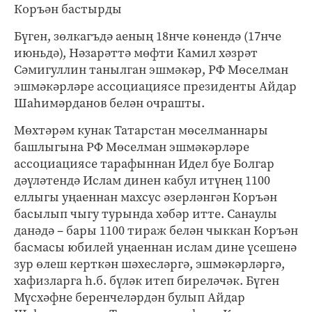
Коръән бастырды
Бүген, зөлкагъдә аеның 18нче көнендә (17нче
июньдә), Нәзарәттә мөфти Камил хәзрәт
Сәмигуллин танылган эшмәкәр, РФ Мөселман
эшмәкәрләре ассоциациясе президенты Айдар
Шаһимәрданов белән очрашты.
Мөхтәрәм кунак Татарстан мөселманнары
башлыгына РФ Мөселман эшмәкәрләре
ассоциациясе тарафыннан Идел буе Болгар
дәүләтендә Ислам динен кабул итүнең 1100
еллыгы уңаеннан махсус әзерләнгән Коръән
басылып чыгу турында хәбәр итте. Санаулы
данәдә – бары 1100 тираж белән чыккан Коръән
басмасы юбилей уңаеннан ислам дине үсешенә
зур өлеш керткән шәхесләргә, эшмәкәрләргә,
хафизларга һ.б. бүләк итеп биреләчәк. Бүген
Мүсхәфне беренчеләрдән булып Айдар