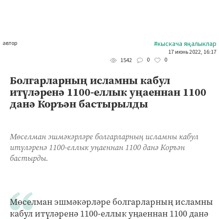
автор
#кыскача яңалыклар
17 июнь 2022, 16:17
0
0
1542
Болгарларның исламны кабул
итүләренә 1100-еллык уңаеннан 1100
данә Коръән бастырылды
Мөселман эшмәкәрләре болгарларның исламны кабул
итүләренә 1100-еллык уңаеннан 1100 данә Коръән
бастырды.
Мөселман эшмәкәрләре болгарларның исламны
кабул итүләренә 1100-еллык уңаеннан 1100 данә