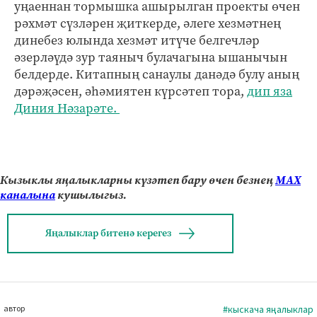
уңаеннан тормышка ашырылган проекты өчен
рәхмәт сүзләрен җиткерде, әлеге хезмәтнең
динебез юлында хезмәт итүче белгечләр
әзерләүдә зур таяныч булачагына ышанычын
белдерде. Китапның санаулы данәдә булу аның
дәрәҗәсен, әһәмиятен күрсәтеп тора,
дип яза
Диния Нәзарәте.
Кызыклы яңалыкларны күзәтеп бару өчен безнең
МАХ
каналына
кушылыгыз.
Яңалыклар битенә керегез
автор
#кыскача яңалыклар