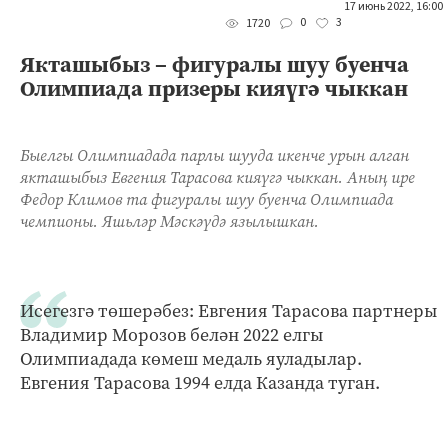
17 июнь 2022, 16:00
0
3
1720
Якташыбыз – фигуралы шуу буенча
Олимпиада призеры кияүгә чыккан
Быелгы Олимпиадада парлы шууда икенче урын алган
якташыбыз Евгения Тарасова кияүгә чыккан. Аның ире
Федор Климов та фигуралы шуу буенча Олимпиада
чемпионы. Яшьләр Мәскәүдә язылышкан.
Исегезгә төшерәбез: Евгения Тарасова партнеры
Владимир Морозов белән 2022 елгы
Олимпиадада көмеш медаль яуладылар.
Евгения Тарасова 1994 елда Казанда туган.