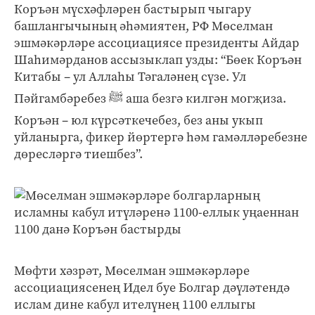
Коръән мүсхәфләрен бастырып чыгару
башлангычының әһәмиятен, РФ Мөселман
эшмәкәрләре ассоциациясе президенты Айдар
Шаһимәрданов ассызыклап узды: “Бөек Коръән
Китабы – ул Аллаһы Тәгаләнең сүзе. Ул
Пәйгамбәребез ﷺ аша безгә килгән могҗиза.
Коръән – юл күрсәткечебез, без аны укып
уйланырга, фикер йөртергә һәм гамәлләребезне
дөресләргә тиешбез”.
Мөфти хәзрәт, Мөселман эшмәкәрләре
ассоциациясенең Идел буе Болгар дәүләтендә
ислам дине кабул ителүнең 1100 еллыгы