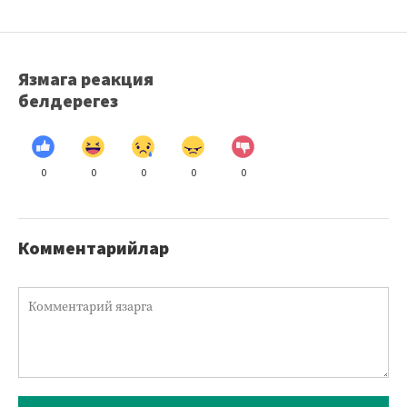
Язмага реакция
белдерегез
0
0
0
0
0
Комментарийлар