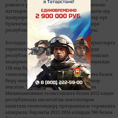
рәвештә үз укучыларыгызга белемнәрегезне
җиткерәсез. Мин сезгә узган уку елындагы зур
җиңүләрегез өчен рәхмәтле, быел да алар күп
булачагына ышанып калам", - дип белдерә
республика мәгариф һәм фән министры.
Котлауда китерелгән статистик мәгълүматларга
караганда, Татарстанда 2013-2015 елларда
республика мәктәпкәчә мәгариф системасын
модернизацияләү программасы кысаларында
158 яңа балалар бакчасы төзелгән, 55е
төзекләндерелгән, гамәлдәге мәктәпкәчә белем
бирү оешмаларында 82 өстәмә төркемнәр
ачылган. Татарстан Президенты Рөстәм
Миңнехановның теләктәшлеге белән 2012 елдан
республикада масштаблы мәктәпләрне
капиталь төзекләндерү программасы тормышка
ашырыла: барлыгы 2012-2016 елларда 780 белем