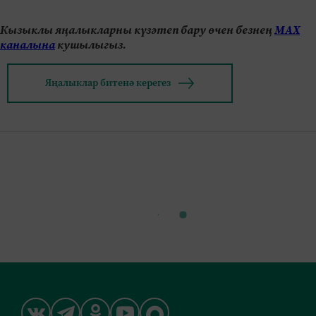
Кызыклы яңалыкларны күзәтеп бару өчен безнең
МАХ
каналына
кушылыгыз.
Яңалыклар битенә керегез