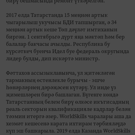
бирү оешмасында ремонт үткәрелгән.
2017 елда Татарстанда 15 меңнән артык
чыгарылыш укучысы БДИ тапшырган, ә 34
меңнән артык кеше Төп дәүләт имтиханын
биргән. 1 сентябрьгә дүрт яңа мәктәп һәм бер
балалар бакчасы ачылды. Республика бу
күрсәткеч буенча Идел буе федераль округында
лидер булды, дип искәртә министр.
Фәттахов ассызыклавынча, ул җитәкләгән
тармакның өстенлекле бурычы - эшче
һөнәрләрнең дәрәҗәсен күтәрү. Ул инде үз
җимешләрен бирә башлаган. Бүгенге көндә
Татарстанның белем бирү өлкәсе икътисадның
реаль секторын квалификацияле кадрлар белән
тәэмин итергә әзер. WorldSkills чаралары аша да
хезмәт кешесенә карата ихтирам тәрбияләүдә
күп эш башкарыла. 2019 елда Казанда WorldSkills