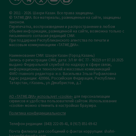
© 2011 - 2026. Шахри Казан. Все права защищены.
© ТАТМЕДИА. Все материалы, размещенные на сайте, защищены
законом.
Перепечатка, воспроизведение и распространение в любом
объеме информации, размещенной на сайте, возможна только с
письменного согласия редакций СМИ.
При поддержке Республиканского агентства по печати и
массовым коммуникациям «ТАТМЕДИА».
Наименование СМИ: Шахри Казан (Город Казань)
Запись о регистрации СМИ, дата: ЭЛ № ФС 77 - 90219 от 07.10.2025
выдано Федеральной службой по надзору в сфере связи,
информационных технологий и массовых коммуникаций
ФИО главного редактора: и.о. Васильева Эльза Рафаиловна
Адрес редакции: 420066, Российская Федерация, Республика
Татарстан, г.Казань, ул.Декабристов, д.2
АО «ТАТМЕДИА» использует «cookie»
для персонализации
сервисов и удобства пользователей сайтом. Использование
«cookie» можно отменить в настройках браузера.
Политика конфиденциальности
Телефон редакции:
(843) 222-05-41, 8 (917) 851-69-62
Почта филиала для сообщений о фактах коррупции: shahri-