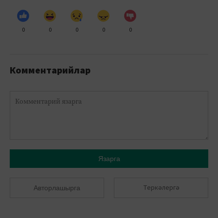
0
0
0
0
0
Комментарийлар
Язарга
Теркәлергә
Авторлашырга