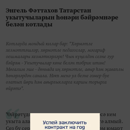
Энгель Фәттахов Татарстан
укытучыларын һөнәри бәйрәмнәре
белән котлады
Котлауда мондый юллар бар: "Хөрмәтле
хезмәттәшләр, хөрмәтле педагоглар, мәгариф
оешмалары хезмәткәрләре! Чын күңелдән сезне зур
бәйрәм - Укытучылар көне белән тәбрик итәм!
Мөгалим эше - дөньяда иң хөрмәтле, авыр һәм җаваплы
һөнәрләрдән санала. Нәкъ менә ул безне гомер буе
озатып йөри һәм авырлыкларга каршы торырга
өйрәтә".
"Өйрәтүдән дә авыррак нәрсә юк: теләсә кем
укыта ала, ә менә бөтен кеше дә өйрәтә алмый.
Сез бу серне камил рәвештә беләсез һәм юмарт