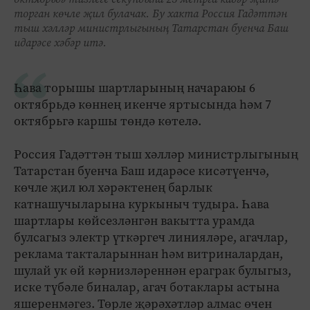
торган көчле җил булачак. Бу хакта Россия Гадәттән
тыш хәлләр министрлыгының Татарстан буенча Баш
идарәсе хәбәр итә.
Һава торышы шартларының начараюы 6
октябрьдә көннең икенче яртысында һәм 7
октябрьгә каршы төндә көтелә.
Россия Гадәттән тыш хәлләр министрлыгының
Татарстан буенча Баш идарәсе кисәтүенчә,
көчле җил юл хәрәктенең барлык
катнашучыларына куркыныч тудыра. Һава
шартлары көйсезләнгән вакытта урамда
булсагыз электр үткәргеч линияләре, агачлар,
реклама такталарыннан һәм витриналардан,
шулай ук өй кәрнизләреннән ераграк булыгыз,
иске түбәле биналар, агач ботаклары астына
яшеренмәгез. Төрле җәрәхәтләр алмас өчен