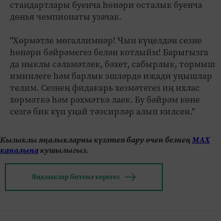
стандартлары буенча һөнәри осталык буенча
дөнья чемпионаты узачак.
"Хөрмәтле мөгаллимнәр! Чын күңелдән сезне
һөнәри бәйрәмегез белән котлыйм! Барыгызга
да ныклы сәламәтлек, бәхет, сабырлык, тормыш
иминлеге һәм барлык эшләрдә иҗади уңышлар
телим. Сезнең фидакарь хезмәтегез иң ихлас
хөрмәткә һәм рәхмәткә лаек. Бу бәйрәм көне
сезгә бик күп уңай тәэсирләр алып килсен."
Кызыклы яңалыкларны күзәтеп бару өчен безнең
МАХ
каналына
кушылыгыз.
Яңалыклар битенә керегез