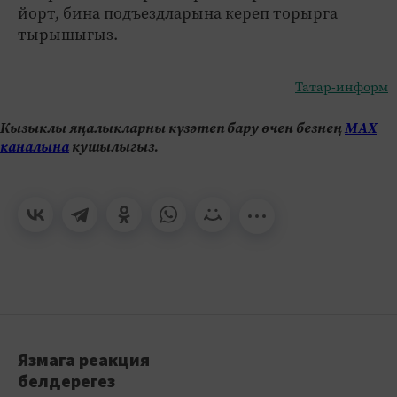
йорт, бина подъездларына кереп торырга
тырышыгыз.
Татар-информ
Кызыклы яңалыкларны күзәтеп бару өчен безнең
МАХ
каналына
кушылыгыз.
Язмага реакция
белдерегез