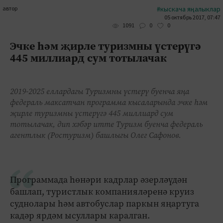
автор
#кыскача яңалыклар
05 октябрь 2017, 07:47
0
0
1091
Эчке һәм җирле туризмны үстерүгә
445 миллиард сум тотылачак
2019-2025 еллардагы Туризмны үстерү буенча яңа
федераль максатчан программа кысаларында эчке һәм
җирле туризмны үстерүгә 445 миллиард сум
тотылачак, дип хәбәр итте Туризм буенча федераль
агентлык (Ростуризм) башлыгы Олег Сафонов.
Программада һөнәри кадрлар әзерләүдән
башлап, туристлык компанияләренә круиз
суднолары һәм автобуслар паркын яңартуга
кадәр ярдәм ысуллары каралган.