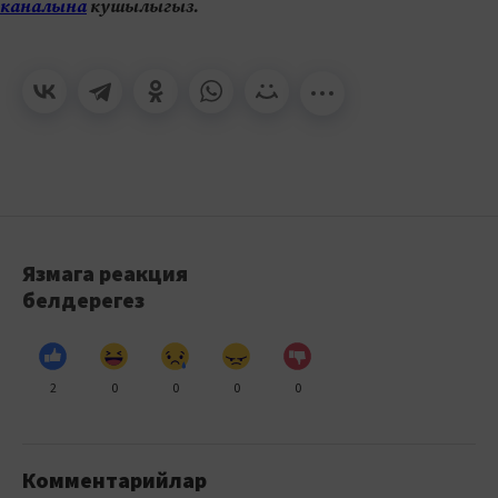
каналына
кушылыгыз.
Язмага реакция
белдерегез
2
0
0
0
0
Комментарийлар