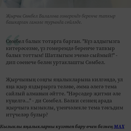
Җырчы Сөмбел Билалова гомерендә беренче тапкыр
башкарган гамәле турында сөйләде.
Сөмбел балык тотарга барган. "Күз алдыгызга
китерәсезме, үз гомеремдә беренче тапкыр
балык тоттым! Шатлыгым эчемә сыймый!" -
дип сөенече белән уртаклашты Сөмбел.
Җырчының соңгы яңалыкларына килгәндә, ул
яңа җыр яздырырга теләве, әмма әлегә тема
сайлый алмавын әйтте. "Нәрсәдер җитми әле
күңелгә..." - ди Сөмбел. Бәлки сезнең арада
җырчыга кызыклы, үзенчәлекле тема тәкъдим
итүчеләр булыр?
Кызыклы яңалыкларны күзәтеп бару өчен безнең
МАХ