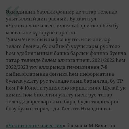
Әхмәдишин барлык фәннәр дә татар телендә
укытылмый дип раслый. Бу хакта ул
«Челнинские известия»гә хәбәр иткән һәм бу
мәсьәләне күтәрүне сораган.
"Улым 9 нчы сыйныфка күчте. Әти-әниләр
теләге буенча, бу сыйныф укучылары рус теле
һәм әдәбиятыннан башка барлык фәннәр буенча
татар телендә белем алырга тиеш. 2021/2022 һәм
2022/2023 уку елларында гимназиянең 7-8
сыйныфларында физика һәм информатика
буенча укыту рус телендә алып барылган, бу ТР
һәм РФ Конституциясенә каршы килә. Шулай ук
химия һәм биология укытучысы рус-татар
телендә дәресләр алып бара, бу да таләпләрне
бозу булып тора», - ди Тәлгать Әхмәдишин.
«Челнинские известия
» басмасы М.Вахитов