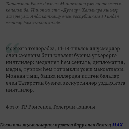
Татарстан Рәисе Рөстәм Миңнеханов үзенең телеграм-
каналында. Иннополиста «Дуслар» Халыкара яшьләр
лагеры уза. Анда катнашу өчен республикага 10 илдән
егетләр һәм кызлар килде.
Исегезгә төшерәбез, 14-18 яшьлек яшүсмерләр
өчен сменаны биш юнәлеш буенча үткәрергә
ниятлиләр: мәдәният һәм сәнгать, дипломатия,
медиа, туризм һәм тотрыклы үсеш максатлары.
Моннан тыш, башка илләрдән килгән балалар
өчен Татарстан буенча экскурсияләр уздырырга
ниятлиләр.
Фото: ТР Рәисенең Телеграм-каналы
Кызыклы яңалыкларны күзәтеп бару өчен безнең
МАХ