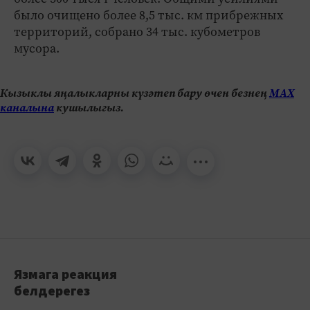
было очищено более 8,5 тыс. км прибрежных
территорий, собрано 34 тыс. кубометров
мусора.
Кызыклы яңалыкларны күзәтеп бару өчен безнең
МАХ
каналына
кушылыгыз.
Язмага реакция
белдерегез