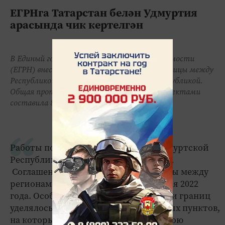
ЕГРНга Татарстан белән Удмуртия
арасында чик кертелгән
В Единый государственный реестр недвижимости
(ЕГРН) внесены сведения о прохождении границы между
Республикой Татарстан и Удмуртской республикой.
Общая протяжённость границы между субъектами
составила 813 километров.
Работы по определению границ с Удмуртской
Республикой были начаты в 2022 году,
Соглашение об установлении границы между
регионами было подписано 19 декабря 2022
года. Особое внимание при уточнении границ
уделялось участкам вблизи населенных пунктов,
на которых местные жители ведут свою