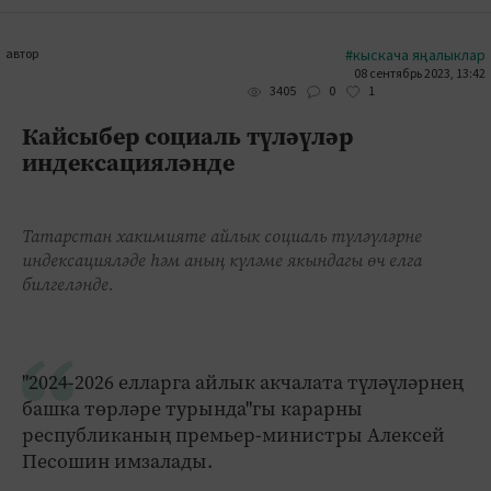
автор
#кыскача яңалыклар
08 сентябрь 2023, 13:42
0
1
3405
Кайсыбер социаль түләүләр
индексацияләнде
Татарстан хакимияте айлык социаль түләүләрне
индексацияләде һәм аның күләме якындагы өч елга
билгеләнде.
"2024-2026 елларга айлык акчалата түләүләрнең
башка төрләре турында"гы карарны
республиканың премьер-министры Алексей
Песошин имзалады.