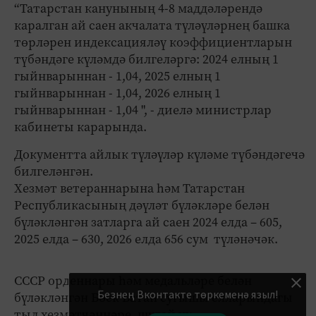
“Татарстан канунының 4-8 маддәләрендә
каралган ай саен акчалата түләүләрнең башка
төрләрен индексацияләү коэффициентларын
түбәндәге күләмдә билгеләргә: 2024 елның 1
гыйнварыннан - 1,04, 2025 елның 1
гыйнварыннан - 1,04, 2026 елның 1
гыйнварыннан - 1,04 ", - диелә министрлар
кабинеты карарында.
Документта айлык түләүләр күләме түбәндәгечә
билгеләнгән.
Хезмәт ветераннарына һәм Татарстан
Республикасының дәүләт бүләкләре белән
бүләкләнгән затларга ай саен 2024 елда – 605,
2025 елда – 630, 2026 елда 656 сум түләнәчәк.
СССР орденнары һәм медальләре белән
Безнең Вконтакте төркеменә языл!
бүләкләнгән Бөек Ватан сугышы елларындагы
тыл хезмәтчәннәре, шулай ук