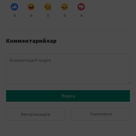
0
0
0
0
0
Комментарийлар
Язарга
Теркәлергә
Авторлашырга