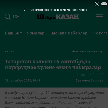
7
Автоматическое закрытие баннера через
16+
Баш Бит
Язмалар
Кыскача Хәбәрләр
Фотога
автор
#кыскача яңалыклар
Татарстан халкын 16 сентябрьдә
Изумрудное күленә өмәгә чакыралар
0
0
900
08 сентябрь 2023, 14:48
Уку өчен 2 минут
В следующую субботу, 16 сентября, на озере Изумрудное
в поселке Юдино Кировского района Казани пройдет
Всероссийский экосубботник «Зеленая Россия». К
участию приглашаются все желающие. Регистрация