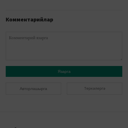
Комментарийлар
Язарга
Теркәлергә
Авторлашырга