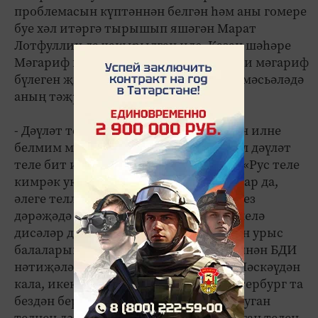
проблемасын күптәннән белгән һәм аны гомере
буе хәл итәргә тырышып яшәгән Марат
Лотфуллин да чакырылган иде. Казан шәһәре
Мәгариф идарәсендә озак еллар милли мәгариф
бүлеген җитәкләгән кеше буларак, бу мәсьәләдә
аның тәҗрибәсе күп.
- Дәүләт телен мәҗбүриләп укытмаган илне
белмим мин, ә татар теле бездә дә шул дәүләт
теле бит инде. Кайбер шовинистлар: «Рус теле
кимрәк укытыла», - дип тавышлансалар да,
әлеге телләр мәктәпләребездә бертигез
дәрәҗәдә өйрәнелә, - ди ул. - Аз өйрәнелә
дисәләр дә, безнең балалар урыс телен урыс
балаларыннан начар белми. Рус теленнән БДИ
нәтиҗәләре буенча Татарстан илдә, Мәскәүдән
кала, икенче урында, хәтта Санкт-Петербург та
бездән бераз арттарак. Чил илләрдә туган
телнең дәрәҗәсен нык саклыйлар. Туган телен