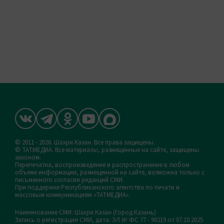
© 2011 - 2026. Шахри Казан. Все права защищены.
© ТАТМЕДИА. Все материалы, размещенные на сайте, защищены
законом.
Перепечатка, воспроизведение и распространение в любом
объеме информации, размещенной на сайте, возможна только с
письменного согласия редакций СМИ.
При поддержке Республиканского агентства по печати и
массовым коммуникациям «ТАТМЕДИА».
Наименование СМИ: Шахри Казан (Город Казань)
Запись о регистрации СМИ, дата: ЭЛ № ФС 77 - 90219 от 07.10.2025