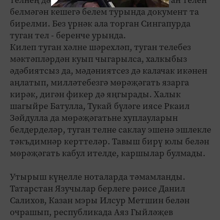
белмәгән кешегә белем турында документ та
бирелми. Без үрнәк ала торган Сингапурда
туган тел - беренче урында.
Килеп туган хәлне шәрехләп, туган телебез
мәктәпләрдән куып чыгарылса, халкыбыз
әдәбиятсыз да, мәдәниятсез дә калачак икәнен
аңлатып, милләтебезгә мөрәҗәгать язарга
кирәк, дигән фикер дә яңгырады. Халык
шагыйре Батулла, Тукай бүләге иясе Ркаил
Зәйдулла да мөрәҗәгатьне хуплауларын
белдерделәр, туган телне саклау эшенә эшлекле
тәкъдимнәр керттеләр. Тавыш бирү юлы белән
мөрәҗәгать кабул ителде, каршылар булмады.
Утырыш күңелле ноталарда тәмамланды.
Татарстан Язучылар берлеге рәисе Данил
Салихов, Казан мэры Илсур Метшин белән
очрашып, республикада Аяз Гыйләҗев