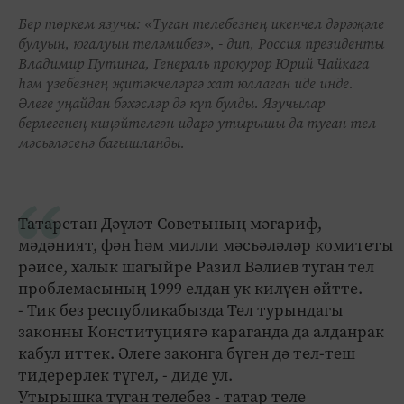
Бер төркем язучы: «Туган телебезнең икенчел дәрәҗәле
булуын, югалуын теләмибез», - дип, Россия президенты
Владимир Путинга, Генераль прокурор Юрий Чайкага
һәм үзебезнең җитәкчеләргә хат юллаган иде инде.
Әлеге уңайдан бәхәсләр дә күп булды. Язучылар
берлегенең киңәйтелгән идарә утырышы да туган тел
мәсьәләсенә багышланды.
Татарстан Дәүләт Советының мәгариф,
мәдәният, фән һәм милли мәсьәләләр комитеты
рәисе, халык шагыйре Разил Вәлиев туган тел
проблемасының 1999 елдан ук килүен әйтте.
- Тик без республикабызда Тел турындагы
законны Конституциягә караганда да алданрак
кабул иттек. Әлеге законга бүген дә тел-теш
тидерерлек түгел, - диде ул.
Утырышка туган телебез - татар теле