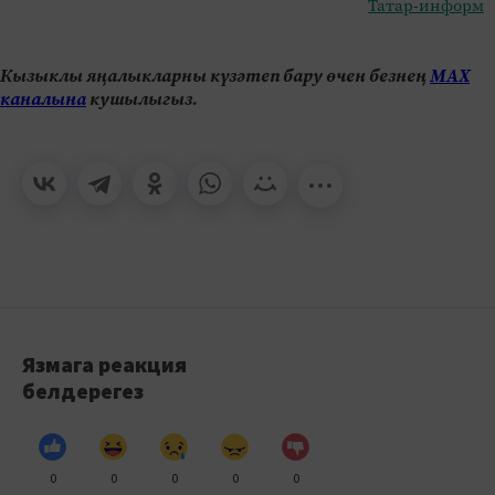
Татар-информ
Кызыклы яңалыкларны күзәтеп бару өчен безнең
МАХ
каналына
кушылыгыз.
Язмага реакция
белдерегез
0
0
0
0
0