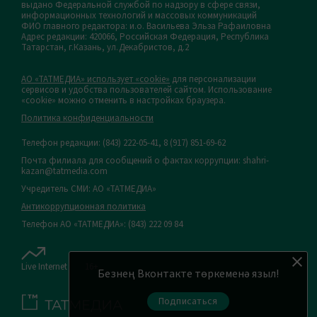
выдано Федеральной службой по надзору в сфере связи,
информационных технологий и массовых коммуникаций
ФИО главного редактора: и.о. Васильева Эльза Рафаиловна
Адрес редакции: 420066, Российская Федерация, Республика
Татарстан, г.Казань, ул.Декабристов, д.2
АО «ТАТМЕДИА» использует «cookie»
для персонализации
сервисов и удобства пользователей сайтом. Использование
«cookie» можно отменить в настройках браузера.
Политика конфиденциальности
Телефон редакции:
(843) 222-05-41, 8 (917) 851-69-62
Почта филиала для сообщений о фактах коррупции: shahri-
kazan@tatmedia.com
Учредитель СМИ: АО «ТАТМЕДИА»
Антикоррупционная политика
Телефон АО «ТАТМЕДИА»: (843) 222 09 84
Live Internet
16+
Безнең Вконтакте төркеменә языл!
Подписаться