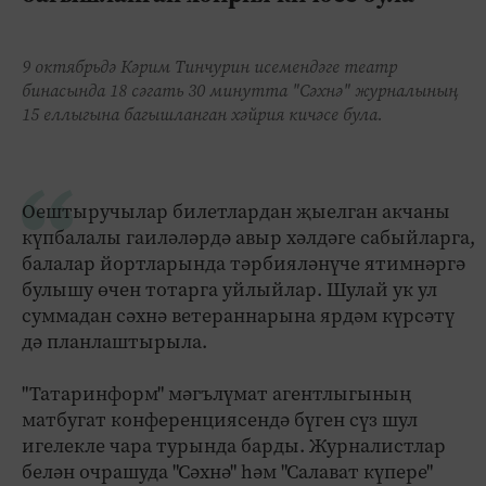
9 октябрьдә Кәрим Тинчурин исемендәге театр
бинасында 18 сәгать 30 минутта "Сәхнә" журналының
15 еллыгына багышланган хәйрия кичәсе була.
Оештыручылар билетлардан җыелган акчаны
күпбалалы гаиләләрдә авыр хәлдәге сабыйларга,
балалар йортларында тәрбияләнүче ятимнәргә
булышу өчен тотарга уйлыйлар. Шулай ук ул
суммадан сәхнә ветераннарына ярдәм күрсәтү
дә планлаштырыла.
"Татаринформ" мәгълүмат агентлыгының
матбугат конференциясендә бүген сүз шул
игелекле чара турында барды. Журналистлар
белән очрашуда "Сәхнә" һәм "Салават күпере"