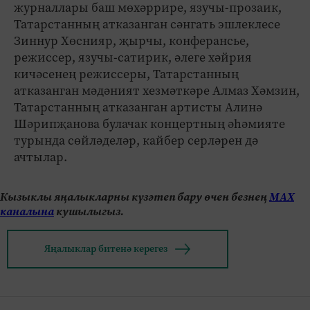
журналлары баш мөхәррире, язучы-прозаик,
Татарстанның атказанган сәнгать эшлеклесе
Зиннур Хөснияр, җырчы, конферансье,
режиссер, язучы-сатирик, әлеге хәйрия
кичәсенең режиссеры, Татарстанның
атказанган мәдәният хезмәткәре Алмаз Хәмзин,
Татарстанның атказанган артисты Алинә
Шәрипҗанова булачак концертның әһәмияте
турында сөйләделәр, кайбер серләрен дә
ачтылар.
Кызыклы яңалыкларны күзәтеп бару өчен безнең
МАХ
каналына
кушылыгыз.
Яңалыклар битенә керегез