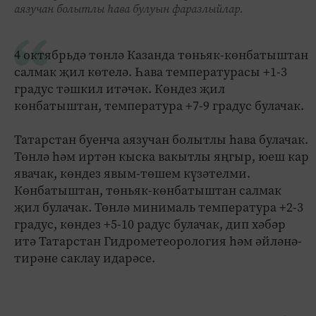
аязучан болытлы һава булуын фаразлыйлар.
4 октябрьдә төнлә Казанда төньяк-көнбатыштан
салмак җил көтелә. Һава температурасы +1-3
градус тәшкил итәчәк. Көндез җил
көнбатыштан, температура +7-9 градус булачак.
Татарстан буенча аязучан болытлы һава булачак.
Төнлә һәм иртән кыска вакытлы яңгыр, юеш кар
явачак, көндез явым-төшем күзәтелми.
Көнбатыштан, төньяк-көнбатыштан салмак
җил булачак. Төнлә минималь температура +2-3
градус, көндез +5-10 радус булачак, дип хәбәр
итә Татарстан Гидрометеорология һәм әйләнә-
тирәне саклау идарәсе.