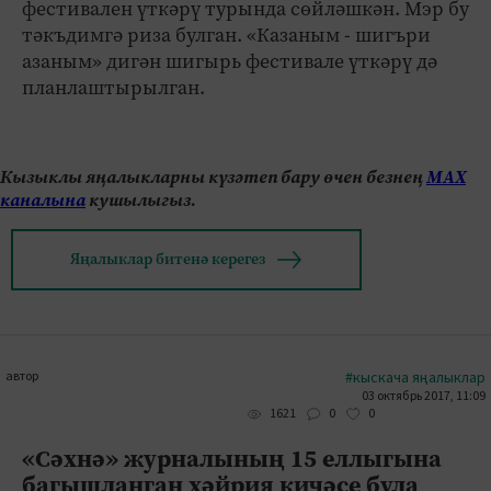
фестивален үткәрү турында сөйләшкән. Мэр бу
тәкъдимгә риза булган. «Казаным - шигъри
азаным» дигән шигырь фестивале үткәрү дә
планлаштырылган.
Кызыклы яңалыкларны күзәтеп бару өчен безнең
МАХ
каналына
кушылыгыз.
Яңалыклар битенә керегез
автор
#кыскача яңалыклар
03 октябрь 2017, 11:09
0
0
1621
«Сәхнә» журналының 15 еллыгына
багышланган хәйрия кичәсе була