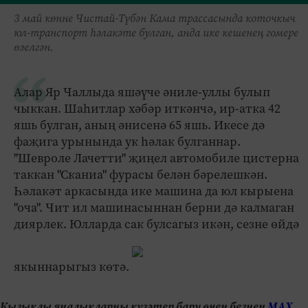
3 май көнне Чистай-Түбән Кама трассасында коточкыч
юл-транспорт һәлакәте булган, анда ике кешенең гомере
өзелгән.
Алар Яр Чаллыда яшәүче әниле-уллы булып
чыккан. Шаһитлар хәбәр иткәнчә, ир-атка 42
яшь булган, аның әнисенә 65 яшь. Икесе дә
фаҗига урынында ук һәлак булганнар.
"Шевроле Лачетти" җиңел автомобиле цистерна
таккан "Сканиа" фурасы белән бәрелешкән.
Һәлакәт аркасында ике машина да юл кырыена
"оча". Чит ил машинасыннан берни дә калмаган
диярлек. Юлларда сак булсагыз икән, сезне өйдә
якыннарыгыз көтә.
Кызыклы яңалыкларны күзәтеп бару өчен безнең
МАХ