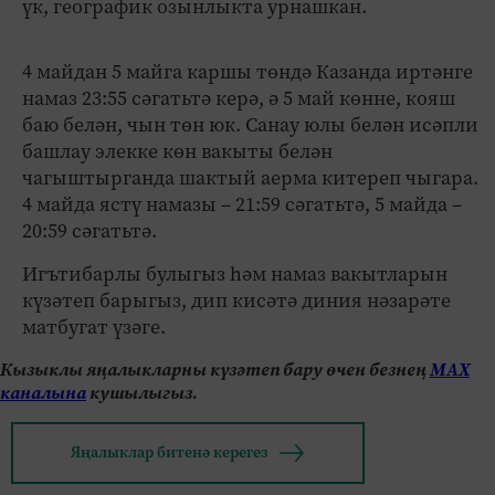
үк, географик озынлыкта урнашкан.
4 майдан 5 майга каршы төндә Казанда иртәнге
намаз 23:55 сәгатьтә керә, ә 5 май көнне, кояш
баю белән, чын төн юк. Санау юлы белән исәпли
башлау элекке көн вакыты белән
чагыштырганда шактый аерма китереп чыгара.
4 майда ястү намазы – 21:59 сәгатьтә, 5 майда –
20:59 сәгатьтә.
Игътибарлы булыгыз һәм намаз вакытларын
күзәтеп барыгыз, дип кисәтә диния нәзарәте
матбугат үзәге.
Кызыклы яңалыкларны күзәтеп бару өчен безнең
МАХ
каналына
кушылыгыз.
Яңалыклар битенә керегез