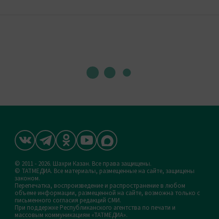
© 2011 - 2026. Шахри Казан. Все права защищены.
© ТАТМЕДИА. Все материалы, размещенные на сайте, защищены
законом.
Перепечатка, воспроизведение и распространение в любом
объеме информации, размещенной на сайте, возможна только с
письменного согласия редакций СМИ.
При поддержке Республиканского агентства по печати и
массовым коммуникациям «ТАТМЕДИА».