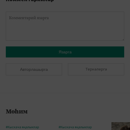
Язарга
Теркәлергә
Авторлашырга
Мөһим
#Кыскача яңалыклар
#Кыскача яңалыклар