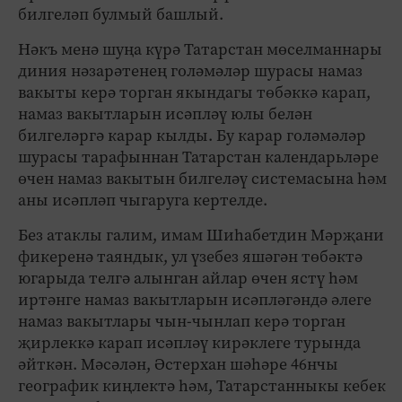
билгеләп булмый башлый.
Нәкъ менә шуңа күрә Татарстан мөселманнары
диния нәзарәтенең голәмәләр шурасы намаз
вакыты керә торган якындагы төбәккә карап,
намаз вакытларын исәпләү юлы белән
билгеләргә карар кылды. Бу карар голәмәләр
шурасы тарафыннан Татарстан календарьләре
өчен намаз вакытын билгеләү системасына һәм
аны исәпләп чыгаруга кертелде.
Без атаклы галим, имам Шиһабетдин Мәрҗани
фикеренә таяндык, ул үзебез яшәгән төбәктә
югарыда телгә алынган айлар өчен ястү һәм
иртәнге намаз вакытларын исәпләгәндә әлеге
намаз вакытлары чын-чынлап керә торган
җирлеккә карап исәпләү кирәклеге турында
әйткән. Мәсәлән, Әстерхан шәһәре 46нчы
географик киңлектә һәм, Татарстанныкы кебек