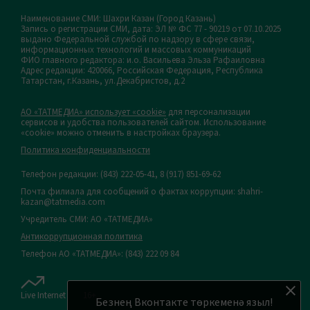
Наименование СМИ: Шахри Казан (Город Казань)
Запись о регистрации СМИ, дата: ЭЛ № ФС 77 - 90219 от 07.10.2025
выдано Федеральной службой по надзору в сфере связи,
информационных технологий и массовых коммуникаций
ФИО главного редактора: и.о. Васильева Эльза Рафаиловна
Адрес редакции: 420066, Российская Федерация, Республика
Татарстан, г.Казань, ул.Декабристов, д.2
АО «ТАТМЕДИА» использует «cookie»
для персонализации
сервисов и удобства пользователей сайтом. Использование
«cookie» можно отменить в настройках браузера.
Политика конфиденциальности
Телефон редакции:
(843) 222-05-41, 8 (917) 851-69-62
Почта филиала для сообщений о фактах коррупции: shahri-
kazan@tatmedia.com
Учредитель СМИ: АО «ТАТМЕДИА»
Антикоррупционная политика
Телефон АО «ТАТМЕДИА»: (843) 222 09 84
Live Internet
16+
Безнең Вконтакте төркеменә языл!