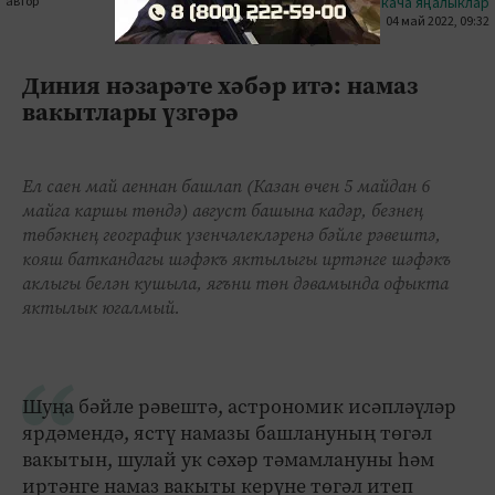
автор
#кыскача яңалыклар
04 май 2022, 09:32
0
0
1847
Диния нәзарәте хәбәр итә: намаз
вакытлары үзгәрә
Ел саен май аеннан башлап (Казан өчен 5 майдан 6
майга каршы төндә) август башына кадәр, безнең
төбәкнең географик үзенчәлекләренә бәйле рәвештә,
кояш баткандагы шәфәкъ яктылыгы иртәнге шәфәкъ
аклыгы белән кушыла, ягъни төн дәвамында офыкта
яктылык югалмый.
Шуңа бәйле рәвештә, астрономик исәпләүләр
ярдәмендә, ястү намазы башлануның төгәл
вакытын, шулай ук сәхәр тәмамлануны һәм
иртәнге намаз вакыты керүне төгәл итеп