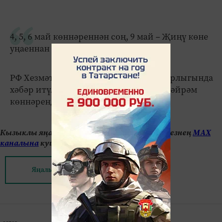
4, 5, 6 май көннәреннән соң, 9 май – Җиңү көне
уңаеннан кабат озын яллар көтелә.
РФ Хезмәт һәм социаль яклау министрлыгында
хәбәр итүләренчә, эш көне булмаган бәйрәм
көннәрендә хезмәт хакы киметелми.
Кызыклы яңалыкларны күзәтеп бару өчен безнең
МАХ
каналына
кушылыгыз.
Яңалыклар битенә керегез