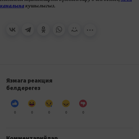
каналына
кушылыгыз.
Язмага реакция
белдерегез
0
0
0
0
0
Комментарийлар