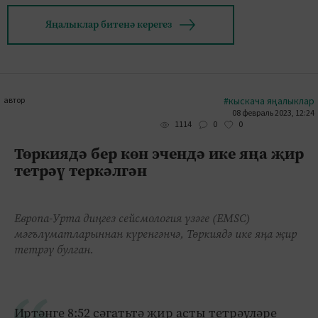
Яңалыклар битенә керегез
автор
#кыскача яңалыклар
08 февраль 2023, 12:24
0
0
1114
Төркиядә бер көн эчендә ике яңа җир
тетрәү теркәлгән
Европа-Урта диңгез сейсмология үзәге (EMSC)
мәгълүматларыннан күренгәнчә, Төркиядә ике яңа җир
тетрәү булган.
Иртәнге 8:52 сәгатьтә җир асты тетрәүләре