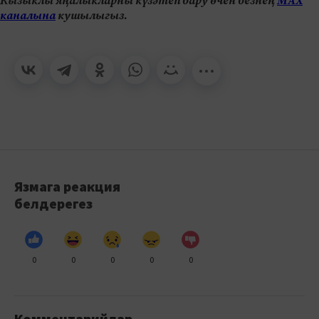
Кызыклы яңалыкларны күзәтеп бару өчен безнең
МАХ
каналына
кушылыгыз.
Язмага реакция
белдерегез
0
0
0
0
0