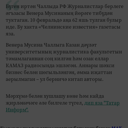
Бүген иртән Чаллыда РФ Журналистлар берлеге
әгъзасы Венера Мусинаның йөрәге тибүдән
туктаган. 10 февральдә аңа 62 яшь тулган булыр
иде. Бу хакта «Челнинские известия» газетасы
яза.
Венера Мусина Чаллыга Казан дәүләт
университетының журналистика факультетын
тәмамлаганнан соң килгән һәм озак еллар
КАМАЗ радиосында эшләгән. Аннары шәхси
бизнес белән шөгыльләнгән, әмма иҗаттан
аерылмаган – ул берничә китап авторы.
Мәрхүмә белән хушлашу көне һәм кайда
җирләнәчәге әле билгеле түгел,
дип яза "Татар
Информ".