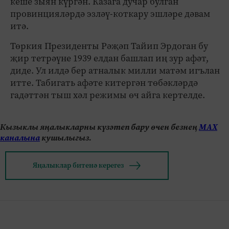
кеше зыян күргән. Казага дучар булган
провинцияләрдә эзләү-коткару эшләре дәвам
итә.
Төркия Президенты Рәҗәп Тайип Эрдоган бу
җир тетрәүне 1939 елдан башлап иң зур афәт,
диде. Ул илдә бер атналык милли матәм игълан
итте. Табигать афәте китергән төбәкләрдә
гадәттән тыш хәл режимы өч айга кертелде.
Кызыклы яңалыкларны күзәтеп бару өчен безнең
МАХ
каналына
кушылыгыз.
Яңалыклар битенә керегез