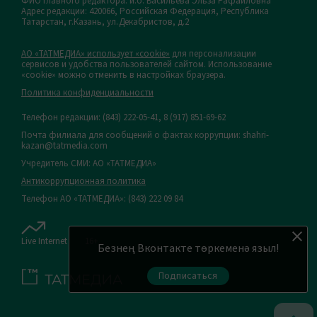
ФИО главного редактора: и.о. Васильева Эльза Рафаиловна
Адрес редакции: 420066, Российская Федерация, Республика
Татарстан, г.Казань, ул.Декабристов, д.2
АО «ТАТМЕДИА» использует «cookie»
для персонализации
сервисов и удобства пользователей сайтом. Использование
«cookie» можно отменить в настройках браузера.
Политика конфиденциальности
Телефон редакции:
(843) 222-05-41, 8 (917) 851-69-62
Почта филиала для сообщений о фактах коррупции: shahri-
kazan@tatmedia.com
Учредитель СМИ: АО «ТАТМЕДИА»
Антикоррупционная политика
Телефон АО «ТАТМЕДИА»: (843) 222 09 84
Live Internet
16+
Безнең Вконтакте төркеменә языл!
Подписаться