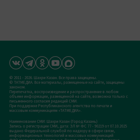
© 2011 - 2026. Шахри Казан. Все права защищены.
© ТАТМЕДИА. Все материалы, размещенные на сайте, защищены
законом.
Перепечатка, воспроизведение и распространение в любом
объеме информации, размещенной на сайте, возможна только с
письменного согласия редакций СМИ.
При поддержке Республиканского агентства по печати и
массовым коммуникациям «ТАТМЕДИА».
Наименование СМИ: Шахри Казан (Город Казань)
Запись о регистрации СМИ, дата: ЭЛ № ФС 77 - 90219 от 07.10.2025
выдано Федеральной службой по надзору в сфере связи,
информационных технологий и массовых коммуникаций