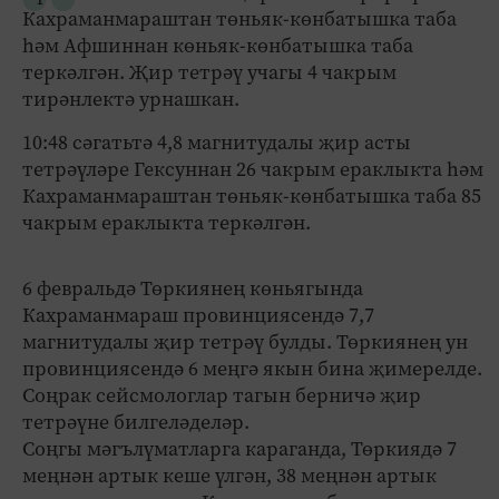
Кахраманмараштан төньяк-көнбатышка таба
һәм Афшиннан көньяк-көнбатышка таба
теркәлгән. Җир тетрәү учагы 4 чакрым
тирәнлектә урнашкан.
10:48 сәгатьтә 4,8 магнитудалы җир асты
тетрәүләре Гексуннан 26 чакрым ераклыкта һәм
Кахраманмараштан төньяк-көнбатышка таба 85
чакрым ераклыкта теркәлгән.
6 февральдә Төркиянең көньягында
Кахраманмараш провинциясендә 7,7
магнитудалы җир тетрәү булды. Төркиянең ун
провинциясендә 6 меңгә якын бина җимерелде.
Соңрак сейсмологлар тагын берничә җир
тетрәүне билгеләделәр.
Соңгы мәгълүматларга караганда, Төркиядә 7
меңнән артык кеше үлгән, 38 меңнән артык