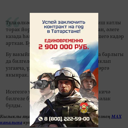
Тула өлкәсенең Ефремов шәһәрендә биш катлы
торак йортта көнкүреш газы шартлаган, әлеге
казада һәлак булучылар саны алты кешегә кадәр
арткан. Бу турыда ТАСС хәбәр итә.
Бу вакыйга корбаннары арасында бала барлыгы
да билгеле булды. РИА " Новости» аныклап
узганча, үлгән кешенең яше яшүсмерләргә
якынрак.
Исегезгә төшерәбез, фаҗига турында кичә
билгеле булды, ул вакытта биш кеше һәлак
булды.
Кызыклы яңалыкларны күзәтеп бару өчен безнең
МАХ
каналына
кушылыгыз.