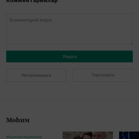
Комментарийлар
Язарга
Теркәлергә
Авторлашырга
Мөһим
#Кыскача яңалыклар