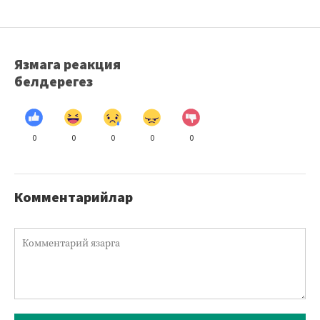
Язмага реакция
белдерегез
0
0
0
0
0
Комментарийлар