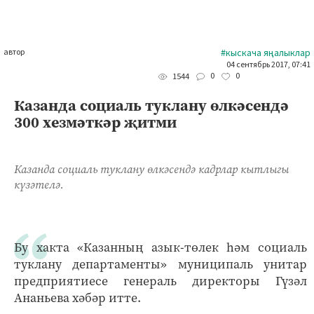
автор
#кыскача яңалыклар
04 сентябрь 2017, 07:41
0
0
1544
Казанда социаль туклану өлкәсендә
300 хезмәткәр җитми
Казанда социаль туклану өлкәсендә кадрлар кытлыгы
күзәтелә.
Бу хакта «Казанның азык-төлек һәм социаль
туклану департаменты» муниципаль унитар
предприятиесе генераль директоры Гүзәл
Ананьева хәбәр итте.