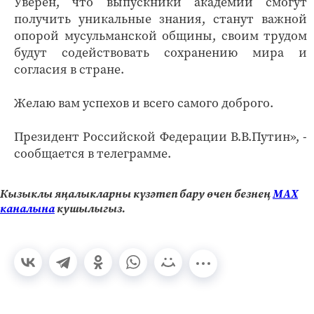
Уверен, что выпускники академии смогут
получить уникальные знания, станут важной
опорой мусульманской общины, своим трудом
будут содействовать сохранению мира и
согласия в стране.
Желаю вам успехов и всего самого доброго.
Президент Российской Федерации В.В.Путин», -
сообщается в телеграмме.
Кызыклы яңалыкларны күзәтеп бару өчен безнең
МАХ
каналына
кушылыгыз.