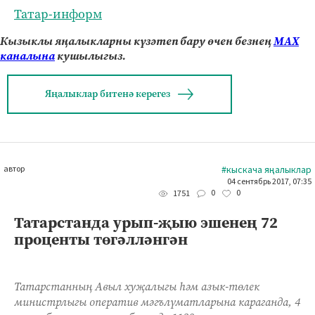
Татар-информ
Кызыклы яңалыкларны күзәтеп бару өчен безнең
МАХ
каналына
кушылыгыз.
Яңалыклар битенә керегез
автор
#кыскача яңалыклар
04 сентябрь 2017, 07:35
0
0
1751
Татарстанда урып-җыю эшенең 72
проценты төгәлләнгән
Татарстанның Авыл хуҗалыгы һәм азык-төлек
министрлыгы оператив мәгълүматларына караганда, 4