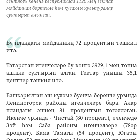
сентябрь көненә республикада 1120 мең гектар
мәйданнан бөртекле һәм кузаклы культуралар
суктырып алынган.
Бу пландагы мәйданның 72 процентын тәшкил
итә.
Татарстан игенчеләре бу көнгә 3929,1 мең тонна
ашлык суктырып алган. Гектар уңышы 35,1
центнер тәшкил итә.
Башкарылган эш күләме буенча беренче урында
Лениногорск районы игенчеләре бара. Алар
пландагы эшнең 81 процентын төгәлләгән.
Икенче урында - Чистай (80 процент), өченчедә
Зәй һәм Саба районы игенчеләере (78әр
процент). Кама Тамагы (54 процент), Югары