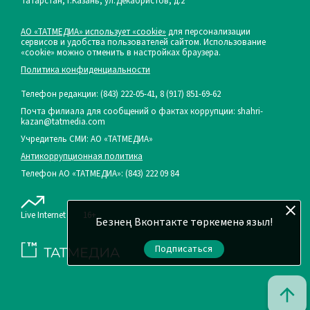
Татарстан, г.Казань, ул.Декабристов, д.2
АО «ТАТМЕДИА» использует «cookie»
для персонализации
сервисов и удобства пользователей сайтом. Использование
«cookie» можно отменить в настройках браузера.
Политика конфиденциальности
Телефон редакции:
(843) 222-05-41, 8 (917) 851-69-62
Почта филиала для сообщений о фактах коррупции: shahri-
kazan@tatmedia.com
Учредитель СМИ: АО «ТАТМЕДИА»
Антикоррупционная политика
Телефон АО «ТАТМЕДИА»: (843) 222 09 84
Live Internet
16+
Безнең Вконтакте төркеменә языл!
Подписаться