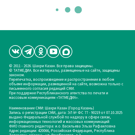
© 2011 - 2026. Шахри Казан. Все права защищены.
© ТАТМЕДИА. Все материалы, размещенные на сайте, защищены
законом.
Перепечатка, воспроизведение и распространение в любом
объеме информации, размещенной на сайте, возможна только с
письменного согласия редакций СМИ.
При поддержке Республиканского агентства по печати и
массовым коммуникациям «ТАТМЕДИА».
Наименование СМИ: Шахри Казан (Город Казань)
Запись о регистрации СМИ, дата: ЭЛ № ФС 77 - 90219 от 07.10.2025
выдано Федеральной службой по надзору в сфере связи,
информационных технологий и массовых коммуникаций
ФИО главного редактора: и.о. Васильева Эльза Рафаиловна
Адрес редакции: 420066, Российская Федерация, Республика