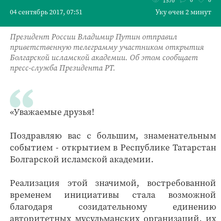
1570
04 сентябрь 2017, 07:51
Уку өчен 2 минут
Президент России Владимир Путин отправил
приветственную телеграмму участником открытия
Болгарской исламской академии. Об этом сообщает
пресс-служба Президента РТ.
«Уважаемые друзья!
Поздравляю вас с большим, знаменательным
событием - открытием в Республике Татарстан
Болгарской исламской академии.
Реализация этой значимой, востребованной
временем инициативы стала возможной
благодаря созидательному единению
авторитетных мусульманских организаций, их