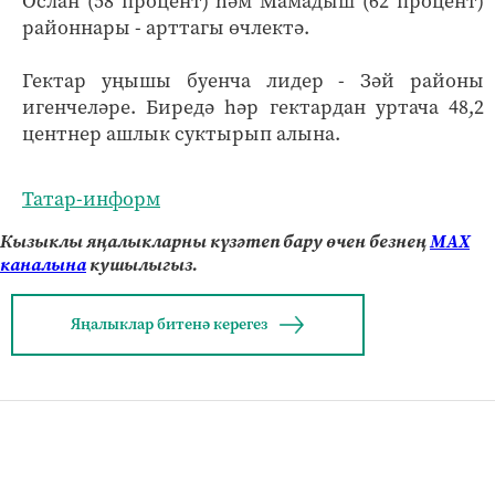
Ослан (58 процент) һәм Мамадыш (62 процент)
районнары - арттагы өчлектә.
Гектар уңышы буенча лидер - Зәй районы
игенчеләре. Биредә һәр гектардан уртача 48,2
центнер ашлык суктырып алына.
Татар-информ
Кызыклы яңалыкларны күзәтеп бару өчен безнең
МАХ
каналына
кушылыгыз.
Яңалыклар битенә керегез