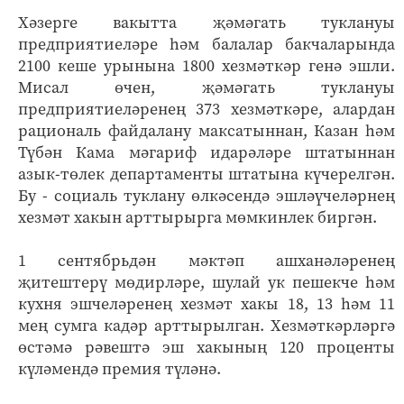
Хәзерге вакытта җәмәгать туклануы
предприятиеләре һәм балалар бакчаларында
2100 кеше урынына 1800 хезмәткәр генә эшли.
Мисал өчен, җәмәгать туклануы
предприятиеләренең 373 хезмәткәре, алардан
рациональ файдалану максатыннан, Казан һәм
Түбән Кама мәгариф идарәләре штатыннан
азык-төлек департаменты штатына күчерелгән.
Бу - социаль туклану өлкәсендә эшләүчеләрнең
хезмәт хакын арттырырга мөмкинлек биргән.
1 сентябрьдән мәктәп ашханәләренең
җитештерү мөдирләре, шулай ук пешекче һәм
кухня эшчеләренең хезмәт хакы 18, 13 һәм 11
мең сумга кадәр арттырылган. Хезмәткәрләргә
өстәмә рәвештә эш хакының 120 проценты
күләмендә премия түләнә.