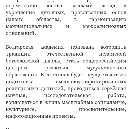
стремлению внести весомый вклад в
укрепление духовных, нравственных основ
нашего общества, в гармонизацию
межнациональных и межрелигиозных
отношений.
Болгарская академия призвана возродить
традиции отечественной исламской
богословской школы, стать общероссийским
центром развития мусульманского
образования. В её стенах будет осуществляться
подготовка высококвалифицированных
религиозных деятелей, проводиться серьёзная
научная, исследовательская работа,
воплощаться в жизнь масштабные социальные,
культурные, просветительские,
информационные проекты.