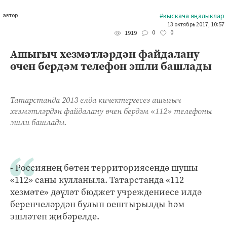
автор
#кыскача яңалыклар
13 октябрь 2017, 10:57
0
0
1919
Ашыгыч хезмәтләрдән файдалану
өчен бердәм телефон эшли башлады
Татарстанда 2013 елда кичектергесез ашыгыч
хезмәтләрдән файдалану өчен бердәм «112» телефоны
эшли башлады.
- Россиянең бөтен территориясендә шушы
«112» саны кулланыла. Татарстанда «112
хезмәте» дәүләт бюджет учреждениесе илдә
беренчеләрдән булып оештырылды һәм
эшләтеп җибәрелде.