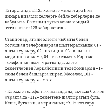
Татарстанда «112» хезмәте милләтара һәм
динара низаглы хәлләргә бәйле хәбәрләрне дә
кабул итә. Быелның тугыз аенда мондый
эчтәлектәге 125 хәбәр кергән.
Стационар, ягъни элемтә чыбыгы белән
тоташкан телефоннардан шалтыратканда: 01 -
янгын сүндерү, 02 - полиция, 03 - ашыгыч
медицина ярдәме, 04 - газ хезмәте. Кәрәзле
телефоннан шалтыратканда, әлеге
хезмәтләрнең һәркайсының телефоннарын «1»
саны белән башларга кирәк. Мәсәлән, 101 -
янгын сүндерү хезмәте.
- Кәрәзле телефон тотмаганда да, акчасы беткән
очракта да «112» хезмәтенә шалтыратып була.
Кеше, буталып, Американың «911» коткару