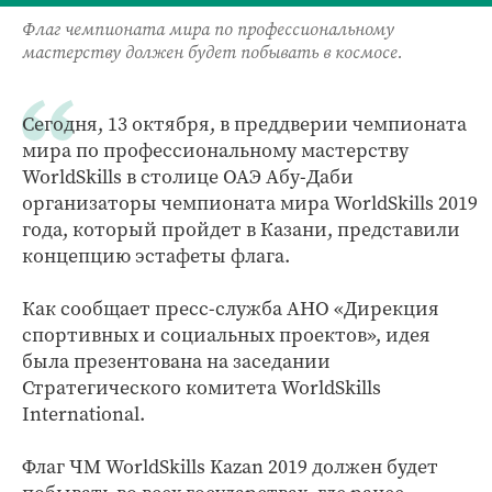
Флаг чемпионата мира по профессиональному
мастерству должен будет побывать в космосе.
Сегодня, 13 октября, в преддверии чемпионата
мира по профессиональному мастерству
WorldSkills в столице ОАЭ Абу-Даби
организаторы чемпионата мира WorldSkills 2019
года, который пройдет в Казани, представили
концепцию эстафеты флага.
Как сообщает пресс-служба АНО «Дирекция
спортивных и социальных проектов», идея
была презентована на заседании
Стратегического комитета WorldSkills
International.
Флаг ЧМ WorldSkills Kazan 2019 должен будет