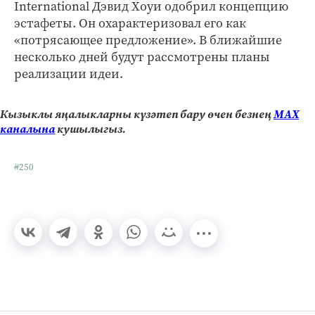
International Дэвид Хоуи одобрил концепцию
эстафеты. Он охарактеризовал его как
«потрясающее предложение». В ближайшие
несколько дней будут рассмотрены планы
реализации идеи.
Кызыклы яңалыкларны күзәтеп бару өчен безнең
МАХ
каналына
кушылыгыз.
#250