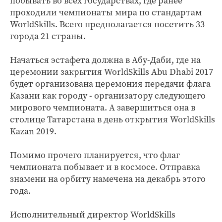
побывать во всех государствах, где ранее
проходили чемпионаты мира по стандартам
WorldSkills. Всего предполагается посетить 33
города 21 страны.
Начаться эстафета должна в Абу-Даби, где на
церемонии закрытия WorldSkills Abu Dhabi 2017
будет организована церемония передачи флага
Казани как городу - организатору следующего
мирового чемпионата. А завершиться она в
столице Татарстана в день открытия WorldSkills
Kazan 2019.
Помимо прочего планируется, что флаг
чемпионата побывает и в космосе. Отправка
знамени на орбиту намечена на декабрь этого
года.
Исполнительный директор WorldSkills