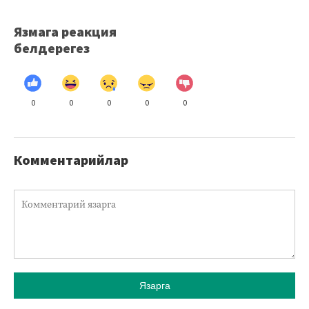
Язмага реакция
белдерегез
0
0
0
0
0
Комментарийлар
Язарга