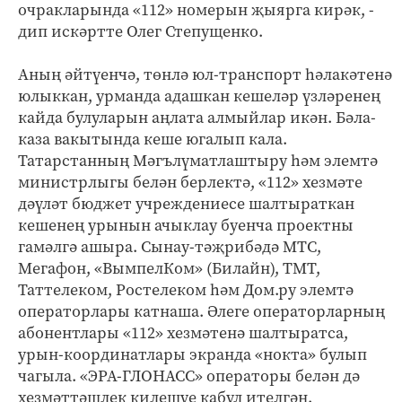
очракларында «112» номерын җыярга кирәк, -
дип искәртте Олег Степущенко.
Аның әйтүенчә, төнлә юл-транспорт һәлакәтенә
юлыккан, урманда адашкан кешеләр үзләренең
кайда булуларын аңлата алмыйлар икән. Бәла-
каза вакытында кеше югалып кала.
Татарстанның Мәгълүматлаштыру һәм элемтә
министрлыгы белән берлектә, «112» хезмәте
дәүләт бюджет учреждениесе шалтыраткан
кешенең урынын ачыклау буенча проектны
гамәлгә ашыра. Сынау-тәҗрибәдә МТС,
Мегафон, «ВымпелКом» (Билайн), ТМТ,
Таттелеком, Ростелеком һәм Дом.ру элемтә
операторлары катнаша. Әлеге операторларның
абонентлары «112» хезмәтенә шалтыратса,
урын-координатлары экранда «нокта» булып
чагыла. «ЭРА-ГЛОНАСС» операторы белән дә
хезмәттәшлек килешүе кабул ителгән.