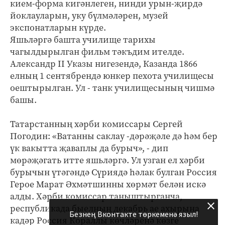
кием-форма кигәнлеген, нинди урын-җирдә
йоклауларын, уку бүлмәләрен, музей
экспонатларын күрде.
Яшьләргә башта училище тарихы
чагылдырылган фильм тәкъдим ителде.
Александр II Указы нигезендә, Казанда 1866
елның 1 сентябрендә юнкер пехота училищесы
оештырылган. Ул - танк училищесының чишмә
башы.
Татарстанның хәрби комиссары Сергей
Погодин: «Ватанны саклау -дәрәҗәле дә һәм бер
үк вакытта җаваплы да бурыч», - дип
мөрәҗәгать итте яшьләргә. Ул узган ел хәрби
бурычын үтәгәндә Сүриядә һәлак булган Россия
Герое Марат Әхмәтшинны хөрмәт белән искә
алды. Хәрби комиссар таныштырганча,
республикада быелның декабрь ае ахырына
Безнең Вконтакте төркеменә языл!
кадәр Россия Кораллы көчләренә көзге