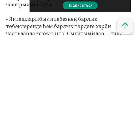
чакырылыш бара.
Подписаться
- Якташларыбыз илебезнең барлык
төбәкләрендә һәм барлык төрдәге хәрби
частьларда хезмәт итә. Сынатмыйлар, - диде
Сергей Погодин.
- Республикада хәрби ватанпәрвәрлек тәрбия
чараларына зур әһәмият бирелә. Хәрби
частьлардагы якташ солдатларның хәлләрен
даими белешеп торабыз, - дип фикерне
куәтләде республиканың иминлек советы
секретаре Айрат Шәфигуллин.
Укучыларга һәм студентларга «спецназ»
егетләренең чыгышлары, хәрби оркестр
концерты да бик ошады.
Кызыклы яңалыкларны күзәтеп бару өчен безнең
МАХ