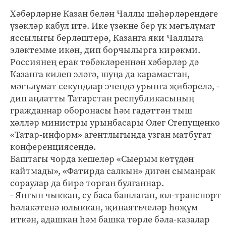
Хәбәрләрне Казан белән Чаллы шәһәрләрендәге
үзәкләр кабул итә. Ике үзәкне бер үк мәгълүмат
яссылыгы берләштерә, Казанга яки Чаллыга
эләктемме икән, дип борчылырга кирәкми.
Россиянең ерак төбәкләреннән хәбәрләр дә
Казанга килеп эләгә, шуңа да карамастан,
мәгълүмат секундлар эчендә урынга җибәрелә, -
дип аңлатты Татарстан республикасының
гражданнар оборонасы һәм гадәттән тыш
хәлләр министры урынбасары Олег Степущенко
«Татар-информ» агентлыгында узган матбугат
конференциясендә.
Баштагы чорда кешеләр «Сыерым көтүдән
кайтмады», «Фатирда салкын» дигән сыманрак
сораулар да бирә торган булганнар.
- Янгын чыккан, су баса башлаган, юл-транспорт
һәлакәтенә юлыккан, җинаятьчеләр һөҗүм
иткән, адашкан һәм башка төрле бәла-казалар