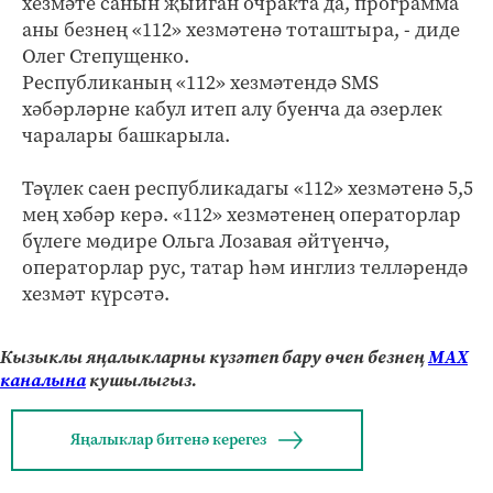
хезмәте санын җыйган очракта да, программа
аны безнең «112» хезмәтенә тоташтыра, - диде
Олег Степущенко.
Республиканың «112» хезмәтендә SMS
хәбәрләрне кабул итеп алу буенча да әзерлек
чаралары башкарыла.
Тәүлек саен республикадагы «112» хезмәтенә 5,5
мең хәбәр керә. «112» хезмәтенең операторлар
бүлеге мөдире Ольга Лозавая әйтүенчә,
операторлар рус, татар һәм инглиз телләрендә
хезмәт күрсәтә.
Кызыклы яңалыкларны күзәтеп бару өчен безнең
МАХ
каналына
кушылыгыз.
Яңалыклар битенә керегез