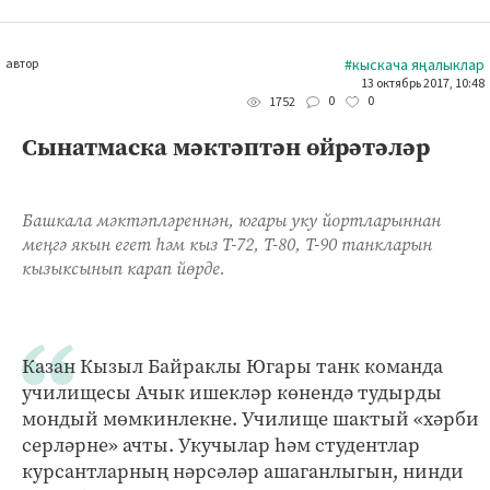
автор
#кыскача яңалыклар
13 октябрь 2017, 10:48
0
0
1752
Сынатмаска мәктәптән өйрәтәләр
Башкала мәктәпләреннән, югары уку йортларыннан
меңгә якын егет һәм кыз Т-72, Т-80, Т-90 танкларын
кызыксынып карап йөрде.
Казан Кызыл Байраклы Югары танк команда
училищесы Ачык ишекләр көнендә тудырды
мондый мөмкинлекне. Училище шактый «хәрби
серләрне» ачты. Укучылар һәм студентлар
курсантларның нәрсәләр ашаганлыгын, нинди