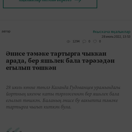
автор
#кыскача яңалыклар
28 июль 2022, 13:53
0
0
1294
Әнисе тәмәке тартырга чыккан
арада, бер яшьлек бала тәрәзәдән
егылып төшкән
28 июль көнне төнлә Казанда Гудованцев урамындагы
йортның икенче каты тәрәзәсеннән бер яшьлек бала
егылып төшкән. Баланың әнисе бу вакытта тәмәке
тартырга чыгып киткән була.