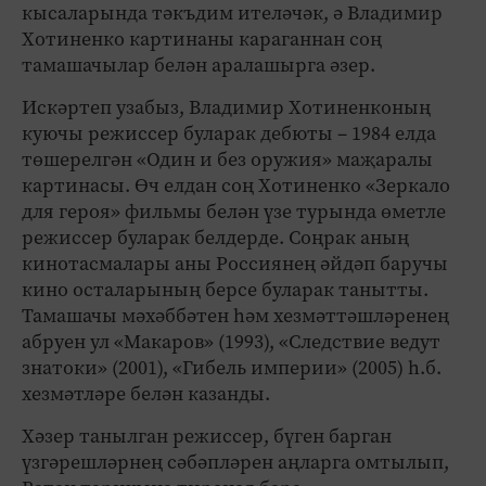
кысаларында тәкъдим ителәчәк, ә Владимир
Хотиненко картинаны караганнан соң
тамашачылар белән аралашырга әзер.
Искәртеп узабыз, Владимир Хотиненконың
куючы режиссер буларак дебюты – 1984 елда
төшерелгән «Один и без оружия» маҗаралы
картинасы. Өч елдан соң Хотиненко «Зеркало
для героя» фильмы белән үзе турында өметле
режиссер буларак белдерде. Соңрак аның
кинотасмалары аны Россиянең әйдәп баручы
кино осталарының берсе буларак танытты.
Тамашачы мәхәббәтен һәм хезмәттәшләренең
абруен ул «Макаров» (1993), «Следствие ведут
знатоки» (2001), «Гибель империи» (2005) һ.б.
хезмәтләре белән казанды.
Хәзер танылган режиссер, бүген барган
үзгәрешләрнең сәбәпләрен аңларга омтылып,