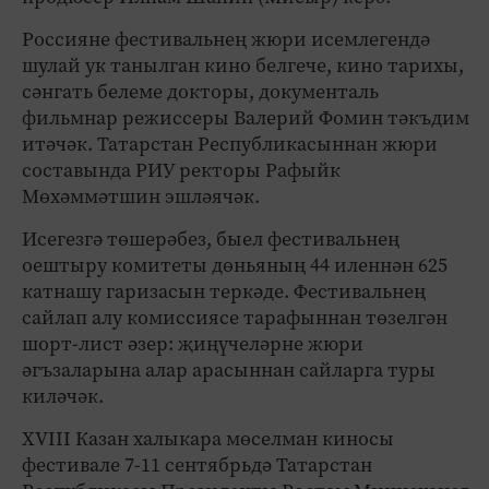
Россияне фестивальнең жюри исемлегендә
шулай ук танылган кино белгече, кино тарихы,
сәнгать белеме докторы, документаль
фильмнар режиссеры Валерий Фомин тәкъдим
итәчәк. Татарстан Республикасыннан жюри
составында РИУ ректоры Рафыйк
Мөхәммәтшин эшләячәк.
Исегезгә төшерәбез, быел фестивальнең
оештыру комитеты дөньяның 44 иленнән 625
катнашу гаризасын теркәде. Фестивальнең
сайлап алу комиссиясе тарафыннан төзелгән
шорт-лист әзер: җиңүчеләрне жюри
әгъзаларына алар арасыннан сайларга туры
киләчәк.
XVIII Казан халыкара мөселман киносы
фестивале 7-11 сентябрьдә Татарстан