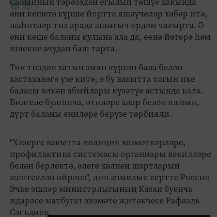
Сабыйның тәрәзәдән егылып төшүе хакында
әни кешегә күрше йортта яшәүчеләр хәбәр итә,
шаһитләр тиз арада ашыгыч ярдәм чакырта. Ә
әни кеше баланы кулына ала да, өенә йөгерә һәм
ишекне ачудан баш тарта.
Тик тиздән хатын зыян күргән бала белән
хастаханәгә үзе китә, ә бу вакытта тагын ике
баласы өлкән абыйлары күзәтүе астында кала.
Билгеле булганча, әтиләре алар белән яшәми,
дүрт баланы әниләре берүзе тәрбияли.
"Хәзерге вакытта полиция хезмәткәрләре,
профилактика системасы органнары вәкилләре
белән берлектә, әлеге хәлнең шартларын
җентекләп өйрәнә",-дип ачыклык кертте Россия
Эчке эшләр министрлыгының Казан буенча
идарәсе матбугат хезмәте җитәкчесе Рафаэль
Сәгъдиев.