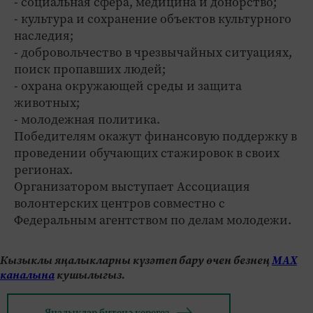
- социальная сфера, медицина и донорство;
- культура и сохранение объектов культурного
наследия;
- добровольчество в чрезвычайных ситуациях,
поиск пропавших людей;
- охрана окружающей среды и защита
животных;
- молодежная политика.
Победителям окажут финансовую поддержку в
проведении обучающих стажировок в своих
регионах.
Организатором выступает Ассоциация
волонтерских центров совместно с
Федеральным агентством по делам молодежи.
Кызыклы яңалыкларны күзәтеп бару өчен безнең
МАХ
каналына
кушылыгыз.
Яңалыклар битенә керегез