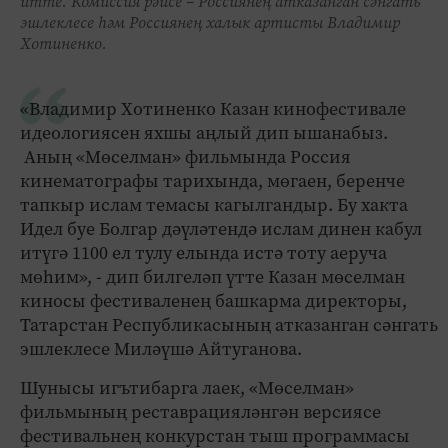
итте. Комиссия рәисе – Россиянең атказанган сәнгать
эшлеклесе һәм Россиянең халык артисты Владимир
Хотиненко.
«Владимир Хотиненко Казан кинофестивале
идеологиясен яхшы аңлый дип ышанабыз.
Аның «Мөселман» фильмында Россия
кинематографы тарихында, мөгаен, беренче
тапкыр ислам темасы кагылгандыр. Бу хакта
Идел буе Болгар дәүләтендә ислам динен кабул
итүгә 1100 ел тулу елында истә тоту аеруча
мөһим», - дип билгеләп үтте Казан мөселман
киносы фестиваленең башкарма директоры,
Татарстан Республикасының атказанган сәнгать
эшлеклесе Миләүшә Айтуганова.
Шунысы игътибарга лаек, «Мөселман»
фильмының реставрацияләнгән версиясе
фестивальнең конкурстан тыш программасы