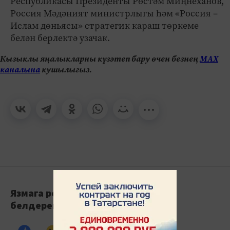
Республикасы Президенты Рөстәм Миңнеханов,
Россия Мәдәният министрлыгы һәм «Россия –
Ислам дөньясы» стратегик караш төркеме
белән берлектә узачак.
Кызыклы яңалыкларны күзәтеп бару өчен безнең
МАХ
каналына
кушылыгыз.
Язмага реакция
белдерегез