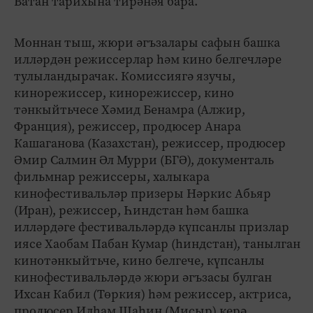
Ватан тарихына тирәнәя бара.
Моннан тыш, жюри әгъзалары сафын башка
илләрдән режиссерлар һәм кино белгечләре
тулыландырачак. Комиссиягә язучы,
кинорежиссер, кинорежиссер, кино
тәнкыйтьчесе Хәмид Бенамра (Алжир,
Франция), режиссер, продюсер Анара
Кашаганова (Казахстан), режиссер, продюсер
Әмир Салмин Әл Мурри (БГӘ), документаль
фильмнар режиссеры, халыкара
кинофестивальләр призеры Нәркис Абьяр
(Иран), режиссер, Һиндстан һәм башка
илләрдәге фестивальләрдә күпсанлы призлар
иясе Хаобам Пабан Кумар (һиндстан), танылган
кинотәнкыйтьче, кино белгече, күпсанлы
кинофестивальләрдә жюри әгъзасы булган
Ихсан Кабил (Төркия) һәм режиссер, актриса,
продюсер Илһам Шаһин (Мисыр) керә.