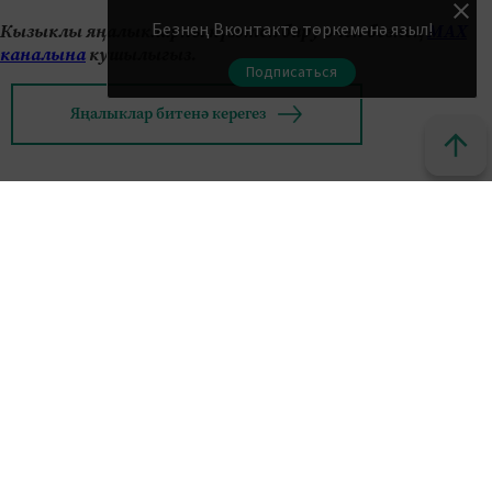
Безнең Вконтакте төркеменә языл!
Кызыклы яңалыкларны күзәтеп бару өчен безнең
МАХ
каналына
кушылыгыз.
Подписаться
Яңалыклар битенә керегез