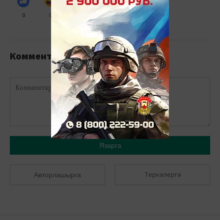
0
0
0
0
0
Комментарийлар
Язарга
Теркәлергә
Авторлашырга