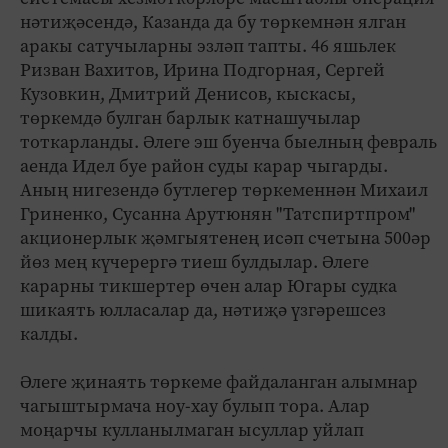
нәтиҗәсендә, Казанда да бу төркемнән ялган
аракы сатучыларны эзләп тапты. 46 яшьлек
Ризван Вахитов, Ирина Подгорная, Сергей
Кузовкин, Дмитрий Денисов, кыскасы,
төркемдә булган барлык катнашучылар
тоткарланды. Әлеге эш буенча быелның февраль
аенда Идел буе район суды карар чыгарды.
Аның нигезендә бутлегер төркеменнән Михаил
Гриненко, Сусанна Арутюнян "Татспиртпром"
акционерлык җәмгыятенең исәп счетына 500әр
йөз мең күчерергә тиеш булдылар. Әлеге
карарны тикшертер өчен алар Югары судка
шикаять юлласалар да, нәтиҗә үзгәрешсез
калды.
Әлеге җинаять төркеме файдаланган алымнар
чагыштырмача ноу-хау булып тора. Алар
моңарчы кулланылмаган ысуллар уйлап