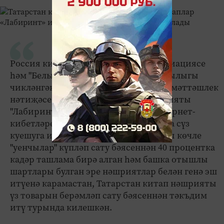
Россия китап нәшриятчылары ассоциациясе
һәм "Белый дом" сәүдә йорты җаваплылыгы
чикләнгән җәмгыяте белән тыгыз хезмәттәшлек
нәтиҗәсендә, Татарстан китап нәшрияты
"Лабиринт" һәм "Библио-Глобус" интернет-
кибетләре белән хезмәттәшлек буенча сүз
куешуга ирешкән. Китап базарындагы көчле
"уенчылар" күпләп сату бәясеннән 40 процентка
кадәр ташлама бирә алган һәм башка отышлы
шартлары булган эре нәшриятлар белән генә эш
итүенә карамастан, Татарстан китап нәшрияты
үз товарын берәмләп сату бәясеннән тәкъдим
итү турында килешкән.