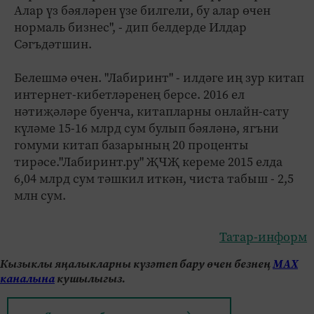
Алар үз бәяләрен үзе билгели, бу алар өчен
нормаль бизнес", - дип белдерде Илдар
Сәгъдәтшин.
Белешмә өчен. "Лабиринт" - илдәге иң зур китап
интернет-кибетләренең берсе. 2016 ел
нәтиҗәләре буенча, китапларны онлайн-сату
күләме 15-16 млрд сум булып бәяләнә, ягъни
гомуми китап базарының 20 проценты
тирәсе."Лабиринт.ру" ҖЧҖ кереме 2015 елда
6,04 млрд сум тәшкил иткән, чиста табыш - 2,5
млн сум.
Татар-информ
Кызыклы яңалыкларны күзәтеп бару өчен безнең
МАХ
каналына
кушылыгыз.