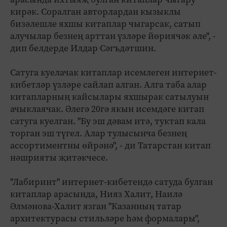
кирәк. Соралган авторлардан кызыклы
бизәлешле яхшы китаплар чыгарсак, сатып
алучылар безнең арттан үзләре йөриячәк әле", -
дип белдерде Илдар Сәгъдәтшин.
Сатуга куелачак китаплар исемлеген интернет-
кибетләр үзләре сайлап алган. Алга таба алар
китапларның кайсылары яхшырак сатылуын
ачыклаячак. Әлегә 20гә якын исемдәге китап
сатуга куелган. "Бу эш дәвам итә, туктап кала
торган эш түгел. Алар тулысынча безнең
ассортиментны өйрәнә", - ди Татарстан китап
нәшрияты җитәкчесе.
"Лабиринт" интернет-кибетендә сатуда булган
китаплар арасында, Нияз Халит, Наилә
Әлмәнова-Халит язган "Казанның татар
архитектурасы стильләре һәм формалары",