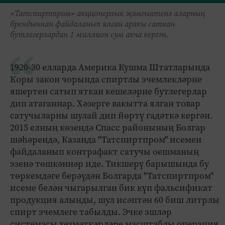
«Татспиртпром» акционерлык җәмгыятенә аларның
брендыннан файдаланып ялган аракы саткан
бутлегерлардан 1 миллион сум акча кергән.
1920-30 елларда Америка Кушма Штатларында
Коры закон чорында спиртлы эчемлекләрне
яшертен сатып яткан кешеләрне бутлегерлар
дип атаганнар. Хәзерге вакытта ялган товар
сатучыларны шулай дип йөртү гадәткә кергән.
2015 елның көзендә Спасс районының Болгар
шәһәрендә, Казанда "Татспиртпром" исемен
файдаланып контрафакт сатучы оешманың
эзенә төшкәннәр иде. Тикшерү барышында бу
төркемдәге берәүдән Болгарда "Татспиртпром"
исеме белән чыгарылган бик күп фальсификат
продукция алынды, шул исәптән 60 биш литрлы
спирт эчемлеге табылды. Эчке эшләр
системасы хезмәткәрләре масштаблы операция