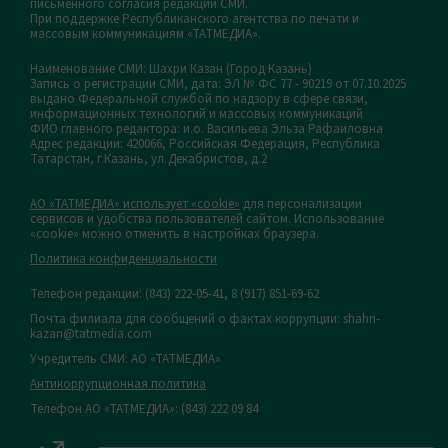
письменного согласия редакций СМИ.
При поддержке Республиканского агентства по печати и
массовым коммуникациям «ТАТМЕДИА».
Наименование СМИ: Шахри Казан (Город Казань)
Запись о регистрации СМИ, дата: ЭЛ № ФС 77 - 90219 от 07.10.2025
выдано Федеральной службой по надзору в сфере связи,
информационных технологий и массовых коммуникаций
ФИО главного редактора: и.о. Васильева Эльза Рафаиловна
Адрес редакции: 420066, Российская Федерация, Республика
Татарстан, г.Казань, ул.Декабристов, д.2
АО «ТАТМЕДИА» использует «cookie»
для персонализации
сервисов и удобства пользователей сайтом. Использование
«cookie» можно отменить в настройках браузера.
Политика конфиденциальности
Телефон редакции:
(843) 222-05-41, 8 (917) 851-69-62
Почта филиала для сообщений о фактах коррупции: shahri-
kazan@tatmedia.com
Учредитель СМИ: АО «ТАТМЕДИА»
Антикоррупционная политика
Телефон АО «ТАТМЕДИА»: (843) 222 09 84