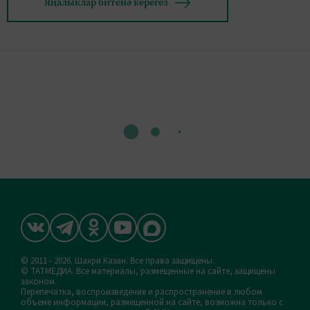
Яңалыклар битенә керегез
© 2011 - 2026. Шахри Казан. Все права защищены.
© ТАТМЕДИА. Все материалы, размещенные на сайте, защищены
законом.
Перепечатка, воспроизведение и распространение в любом
объеме информации, размещенной на сайте, возможна только с