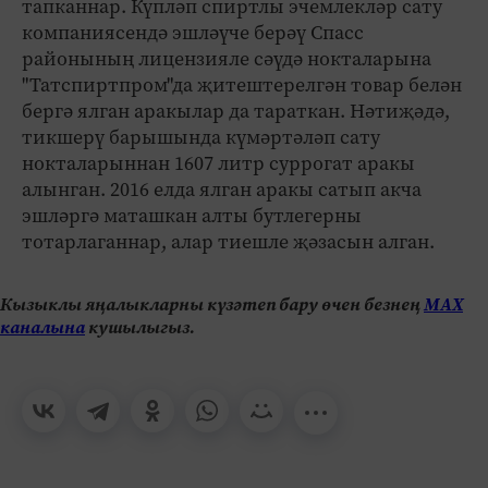
тапканнар. Күпләп спиртлы эчемлекләр сату
компаниясендә эшләүче берәү Спасс
районының лицензияле сәүдә нокталарына
"Татспиртпром"да җитештерелгән товар белән
бергә ялган аракылар да тараткан. Нәтиҗәдә,
тикшерү барышында күмәртәләп сату
нокталарыннан 1607 литр суррогат аракы
алынган. 2016 елда ялган аракы сатып акча
эшләргә маташкан алты бутлегерны
тотарлаганнар, алар тиешле җәзасын алган.
Кызыклы яңалыкларны күзәтеп бару өчен безнең
МАХ
каналына
кушылыгыз.