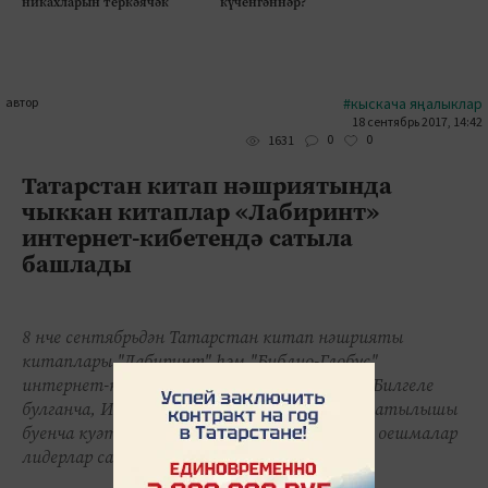
никахларын теркәячәк
күченгәннәр?
автор
#кыскача яңалыклар
18 сентябрь 2017, 14:42
0
0
1631
Татарстан китап нәшриятында
чыккан китаплар «Лабиринт»
интернет-кибетендә сатыла
башлады
8 нче сентябрьдән Татарстан китап нәшрияты
китаплары "Лабиринт" һәм "Библио-Глобус"
интернет-кибетләрендә сатыла башлаган. Билгеле
булганча, Интернет челтәрендә китаплар сатылышы
буенча куәтләрен елдан-ел арттырып, әлеге оешмалар
лидерлар сафында.