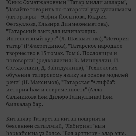
Юныс Әхмәтҗановның "Татар милли ашлары",
"Давайте говорить по-татарски" уку кулланмасы
(авторлары - Әлфия Йосыпова, Кадрия
Фәтхуллова, Эльвира Динмөхәммәтова),
"Татарский язык для начинающих.
Интенсивный курс" (Л. Шәяхмәтова), "История
татар" (Р.Фәхретдинов), "Татарское народное
творчество в 15 томах. Том 6. Пословицы и
поговорки" (редколлегия: К. Миңнуллин, И.
Сәгъдәтшин, Д. Заһидуллина), "Технология
обучения татарскому языку на основе моделей
речи" (Н. Максимов), "Татарская "Алифба":
история һәм и современность" (Алла
Сальникова һәм Диләрә Галиуллина) һәм
башкалар бар.
Китаплар Татарстан китап нәшрияты
бәясеннән сатылмый, "Лабиринт"ның
һәркайсына үз бәясе. "Бәя арттыру - алар эше.