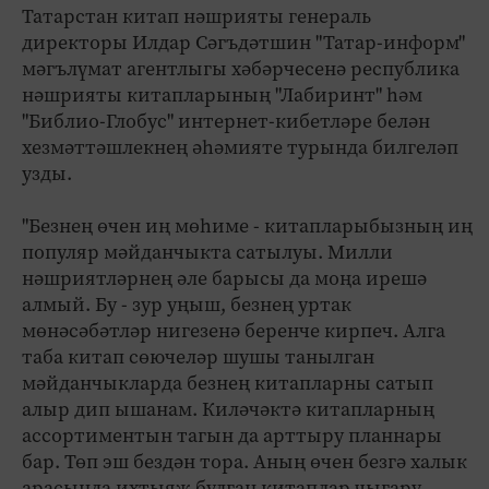
Татарстан китап нәшрияты генераль
директоры Илдар Сәгъдәтшин "Татар-информ"
мәгълүмат агентлыгы хәбәрчесенә республика
нәшрияты китапларының "Лабиринт" һәм
"Библио-Глобус" интернет-кибетләре белән
хезмәттәшлекнең әһәмияте турында билгеләп
узды.
"Безнең өчен иң мөһиме - китапларыбызның иң
популяр мәйданчыкта сатылуы. Милли
нәшриятләрнең әле барысы да моңа ирешә
алмый. Бу - зур уңыш, безнең уртак
мөнәсәбәтләр нигезенә беренче кирпеч. Алга
таба китап сөючеләр шушы танылган
мәйданчыкларда безнең китапларны сатып
алыр дип ышанам. Киләчәктә китапларның
ассортиментын тагын да арттыру планнары
бар. Төп эш бездән тора. Аның өчен безгә халык
арасында ихтыяҗ булган китаплар чыгару