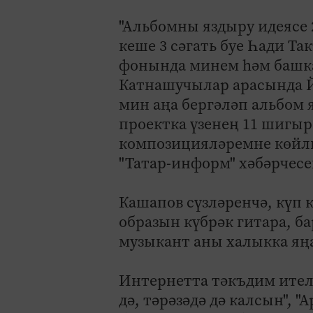
"Альбомны яздыру идеясе 
кеше 3 сәгать буе Һади 
фонында минем һәм башк
Катнашучылар арасында Й
мин аңа бергәләп альбом
проектка үзенең 11 шигыр
композицияләремне көйли
"Татар-информ" хәбәрчесе
Кашапов сүзләренчә, кү
образын күбрәк гитара, б
музыкант аны халыкка яңа
Интернетта тәкъдим ителг
дә, тәрәзәдә дә калсын", 