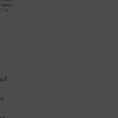
2 минут
0
ud
е
е.