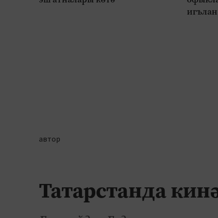
игълан
автор
Татарстанда кин