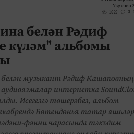
Уку өчен 
0
1823
ина белән Рәдиф
е күләм" альбомы
ты
 белән музыкант Рәдиф Кашаповның
н аудиоязмалар интернетка SoundClo
ды. Исегезгә төшерәбез, альбом
екабрендә Бөтендөнья татар яшьләр
мәдәни-фәнни чарасында тәкъдим
әлеге презентацияне онлайн күрсәтт