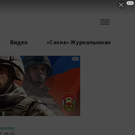
Видео
«Сәхнә» Журналыннан
лыклар
, 08:16