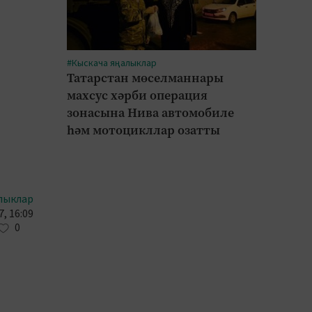
#Кыскача яңалыклар
Татарстан мөселманнары
махсус хәрби операция
зонасына Нива автомобиле
һәм мотоцикллар озатты
лыклар
, 16:09
0