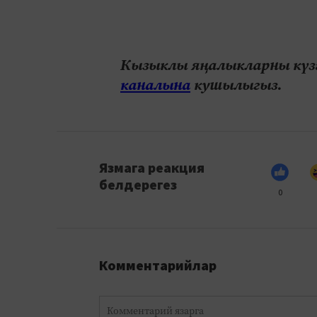
Кызыклы яңалыкларны күзә
каналына
кушылыгыз.
Язмага реакция
белдерегез
0
Комментарийлар