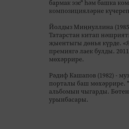
бармак эзе" һәм башка ко
композицияләрне күчереп
Йолдыз Миңнуллина (1985) 
Татарстан китап нәшрият
җыентыгы дөнья күрде. «Я
премиягә лаек булды. 201
мөхәррире.
Рәдиф Кашапов (1982) - му
порталы баш мөхәррире. "
альбомын чыгарды. Бөтен
урынбасары.