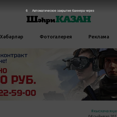
5
Автоматическое закрытие баннера через
 Хәбәрләр
Фотогалерея
Реклама
#кыскача яңа
04 гыйнвар 2017