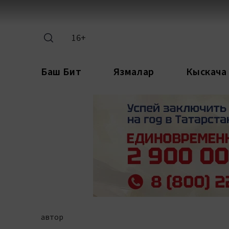
16+
Баш Бит
Язмалар
Кыскача
автор