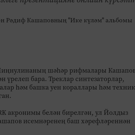
 Миңнулинаның шәһәр рифмалары Кашапо
н үрелеп бара. Треклар синтезаторлар,
алар һәм башка уен кораллары һәм техник
ган.
K акронимы белән бирелгән, ул Йолдыз
ашапов исемнәренең баш хәрефләреннән