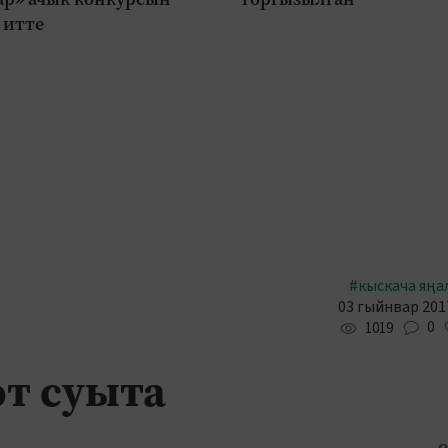
 итте
#кыскача яңа
03 гыйнвар 2017
0
1019
әт суыта