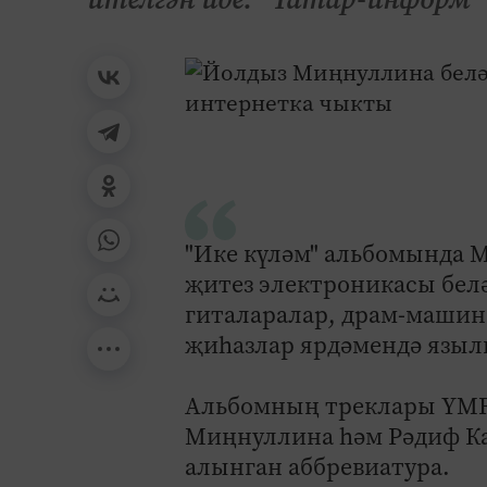
"Ике күләм" альбомында
җитез электроникасы белә
гиталаралар, драм-машин
җиһазлар ярдәмендә языл
Альбомның треклары YMR
Миңнуллина һәм Рәдиф К
алынган аббревиатура.