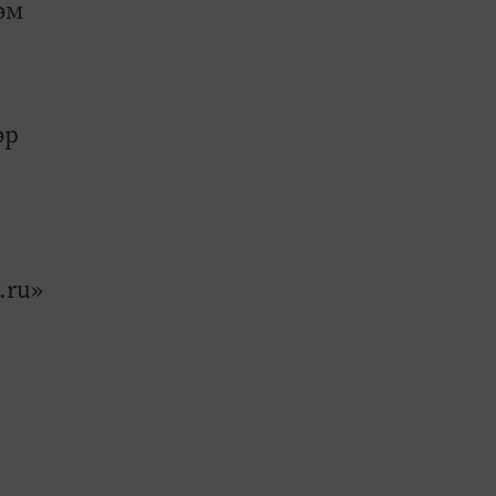
әм
әр
.ru»