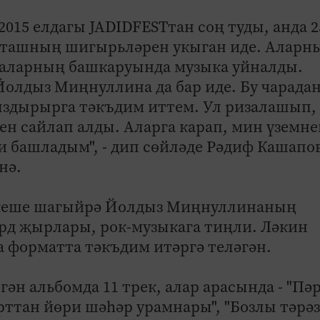
2015 елдагы JADIDFESTтан соң туды, анда 2
Такташның шигырьләрен укыган иде. Аларн
аларның башкаруында музыка уйналды.
олдыз Миңнуллина да бар иде. Бу чарадан
 яздырырга тәкъдим иттем. Ул ризалашып,
ен сайлап алды. Аларга карап, мин үземне
 башладым", - дип сөйләде Рәдиф Кашапо
нә.
п кеше шагыйрә Йолдыз Миңнуллинаның
ард җырлары, рок-музыкага тиңли. Ләкин
 форматта тәкъдим итәргә теләгән.
ән альбомда 11 трек, алар арасында - "Пә
"Арттан йөри шәһәр урамнары", "Бозлы тәрә