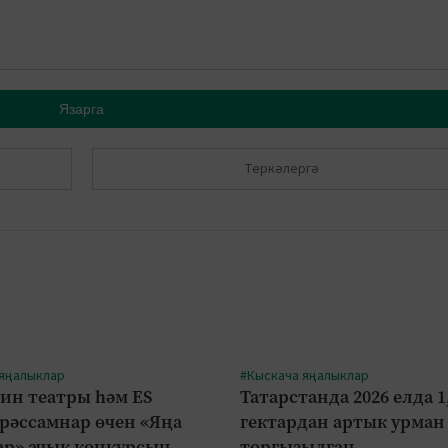
Язарга
Теркәлергә
 яңалыклар
#Кыскача яңалыклар
ин театры һәм ES
Татарстанда 2026 елда 1
 рәссамнар өчен «Яңа
гектардан артык урман
р» ачык конкурсын
торгызылган