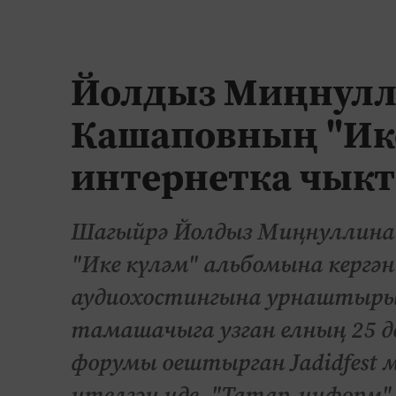
Йолдыз Миңнулл
Кашаповның "Ик
интернетка чык
Шагыйрә Йолдыз Миңнуллина
"Ике күләм" альбомына кергә
аудиохостингына урнаштырыл
тамашачыга узган елның 25 д
форумы оештырган Jadidfest 
ителгән иде. "Татар-информ" 