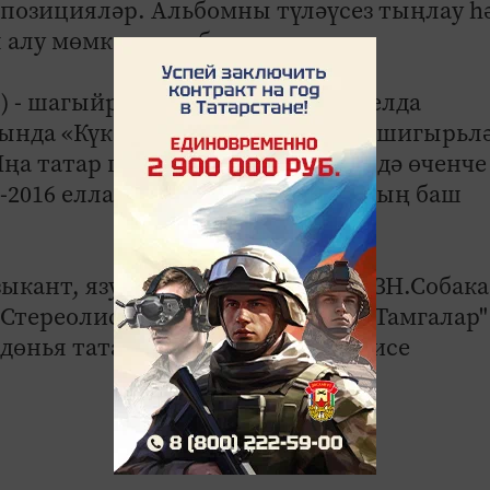
мпозицияләр. Альбомны түләүсез тыңлау һ
 алу мөмкинлеге бар.
- шагыйрә. Казанда туган. 2011 елда
ында «Күк тирмәсе» дип аталган шигырьл
ңа татар пьесасы-2007» бәйгесендә өченче
1-2016 елларда "Ялкын" журналының баш
зыкант, язучы һәм журналист, «КЗН.Собака
Стереолистья" романы авторы, "Тамгалар"
дөнья татар яшьләре форумы рәисе