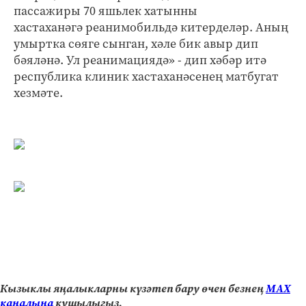
пассажиры 70 яшьлек хатынны
хастаханәгә реанимобильдә китерделәр. Аның
умыртка сөяге сынган, хәле бик авыр дип
бәяләнә. Ул реанимациядә» - дип хәбәр итә
республика клиник хастаханәсенең матбугат
хезмәте.
Кызыклы яңалыкларны күзәтеп бару өчен безнең
МАХ
каналына
кушылыгыз.