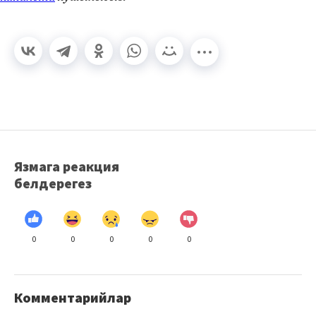
Язмага реакция
белдерегез
0
0
0
0
0
Комментарийлар