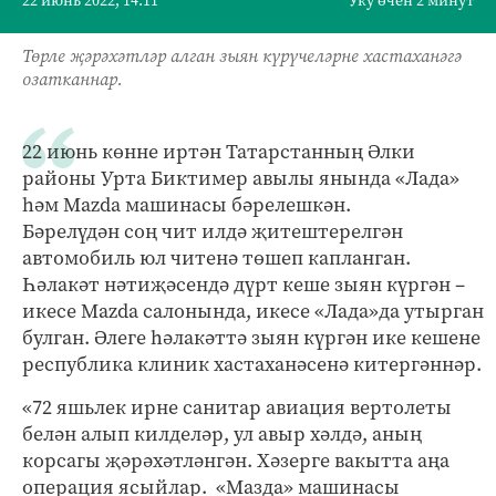
22 июнь 2022, 14:11
Уку өчен 2 минут
Төрле җәрәхәтләр алган зыян күрүчеләрне хастаханәгә
озатканнар.
22 июнь көнне иртән Татарстанның Әлки
районы Урта Биктимер авылы янында «Лада»
һәм Mazda машинасы бәрелешкән.
Бәрелүдән соң чит илдә җитештерелгән
автомобиль юл читенә төшеп капланган.
Һәлакәт нәтиҗәсендә дүрт кеше зыян күргән –
икесе Mazda салонында, икесе «Лада»да утырган
булган. Әлеге һәлакәттә зыян күргән ике кешене
республика клиник хастаханәсенә китергәннәр.
«72 яшьлек ирне санитар авиация вертолеты
белән алып килделәр, ул авыр хәлдә, аның
корсагы җәрәхәтләнгән. Хәзерге вакытта аңа
операция ясыйлар. «Мазда» машинасы