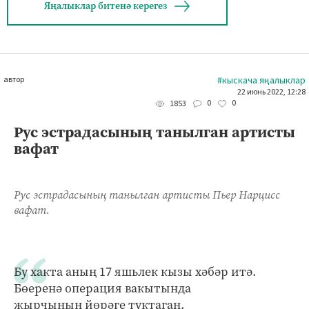
Яңалыклар битенә керегез
автор
#кыскача яңалыклар
22 июнь 2022, 12:28
0
0
1853
Рус эстрадасының танылган артисты
вафат
Рус эстрадасының танылган артисты Пьер Нарцисс
вафат.
Бу хакта аның 17 яшьлек кызы хәбәр итә.
Бөеренә операция вакытында
җырчының йөрәге туктаган.