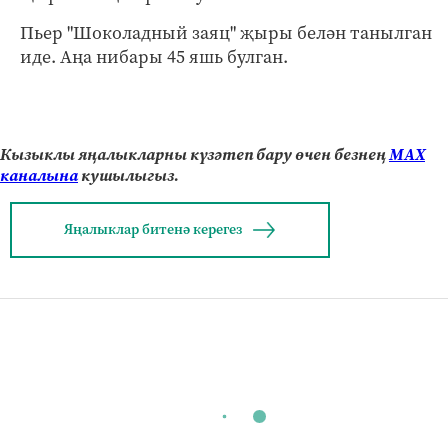
Пьер "Шоколадный заяц" җыры белән танылган
иде. Аңа нибары 45 яшь булган.
Кызыклы яңалыкларны күзәтеп бару өчен безнең
МАХ
каналына
кушылыгыз.
Яңалыклар битенә керегез