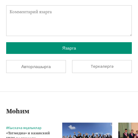
Язарга
Теркәлергә
Авторлашырга
Мөһим
#Кыскача яңалыклар
«Татмедиа» и казанский