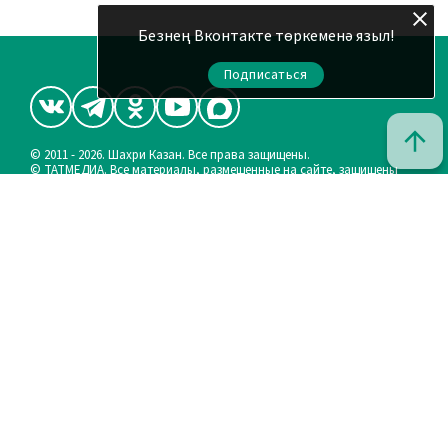
Безнең Вконтакте төркеменә языл!
Подписаться
© 2011 - 2026. Шахри Казан. Все права защищены.
© ТАТМЕДИА. Все материалы, размещенные на сайте, защищены
законом.
Перепечатка, воспроизведение и распространение в любом
объеме информации, размещенной на сайте, возможна только с
письменного согласия редакций СМИ.
При поддержке Республиканского агентства по печати и
массовым коммуникациям «ТАТМЕДИА».
Наименование СМИ: Шахри Казан (Город Казань)
Запись о регистрации СМИ, дата: ЭЛ № ФС 77 - 90219 от 07.10.2025
выдано Федеральной службой по надзору в сфере связи,
информационных технологий и массовых коммуникаций
ФИО главного редактора: и.о. Васильева Эльза Рафаиловна
Адрес редакции: 420066, Российская Федерация, Республика
Татарстан, г.Казань, ул.Декабристов, д.2
АО «ТАТМЕДИА» использует «cookie»
для персонализации
сервисов и удобства пользователей сайтом. Использование