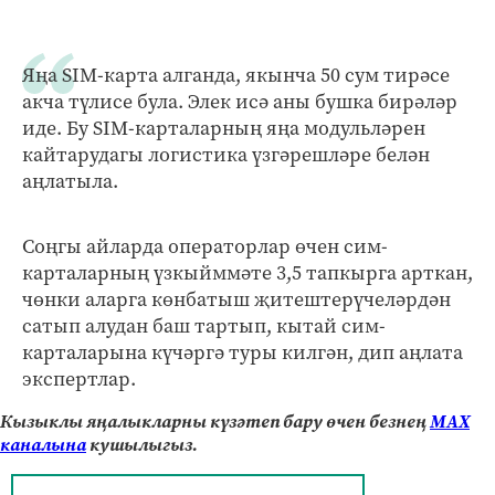
Яңа SIM-карта алганда, якынча 50 сум тирәсе
акча түлисе була. Элек исә аны бушка бирәләр
иде. Бу SIM-карталарның яңа модульләрен
кайтарудагы логистика үзгәрешләре белән
аңлатыла.
Соңгы айларда операторлар өчен сим-
карталарның үзкыйммәте 3,5 тапкырга арткан,
чөнки аларга көнбатыш җитештерүчеләрдән
сатып алудан баш тартып, кытай сим-
карталарына күчәргә туры килгән, дип аңлата
экспертлар.
Кызыклы яңалыкларны күзәтеп бару өчен безнең
МАХ
каналына
кушылыгыз.