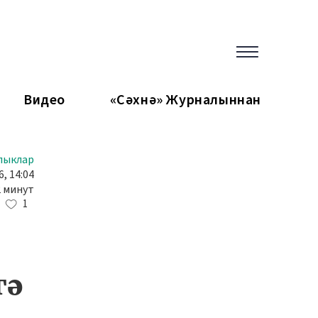
Видео
«Сәхнә» Журналыннан
лыклар
, 14:04
2 минут
1
гә