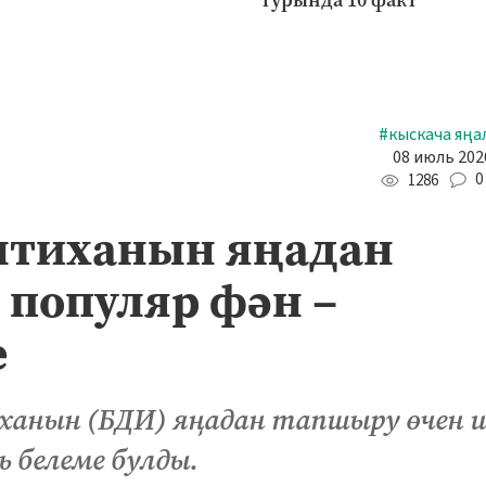
#кыскача яңа
08 июль 2026
0
1286
мтиханын яңадан
 популяр фән –
е
ханын (БДИ) яңадан тапшыру өчен 
 белеме булды.