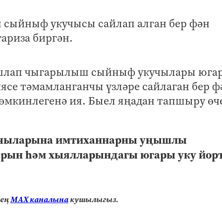
 сыйныф укучысы сайлап алган бер фән
ариза биргән.
 башлап чыгарылыш сыйныф укучылары юга
ясе тәмамланганчы үзләре сайлаган бер ф
мкинлегенә ия. Быел яңадан тапшыру өч
чыларына имтиханнарны уңышлы
рын һәм хыялларындагы югары уку йор
нең
МАХ каналына
кушылыгыз.