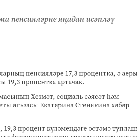
ма пенсияләрне яңадан исәпләү
ларның пенсияләре 17,3 процентка, ә аер
 19,3 процентка артачак.
умасының Хезмәт, социаль сәясәт һәм
еты әгъзасы Екатерина Стенякина хәбәр
, 19,3 процент күләмендәге өстәмә туплан
штә формалаштырган гражданнарга кагыл