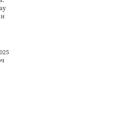
ау
ын
025
өч