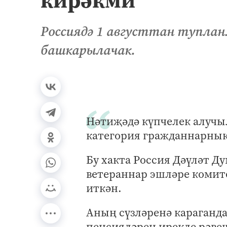
Россиядә 1 августтан туплан
башкарылачак.
Нәтиҗәдә күпчелек алучы
категория гражданнарныкы
Бу хакта Россия Дәүләт Д
ветераннар эшләре комит
иткән.
Аның сүзләренә караганда
пенсияләрен ирекле рәве