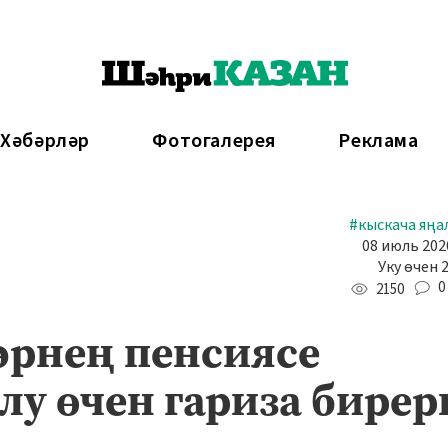
 Хәбәрләр
Фотогалерея
Реклама
#кыскача яңа
08 июль 2026
Уку өчен 
0
2150
әрнең пенсиясе
алу өчен гариза бирер