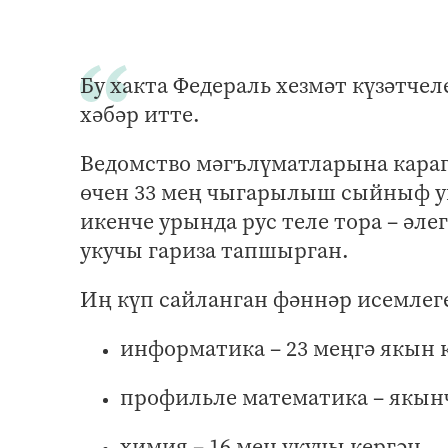
Бу хакта Федераль хезмәт күзәтчел
хәбәр итте.
Ведомство мәгълүматларына кара
өчен 33 мең чыгарылыш сыйныф ук
икенче урында рус теле тора – әл
укучы гариза тапшырган.
Иң күп сайланган фәннәр исемлеге
информатика – 23 меңгә якын 
профильле математика – якынч
химия – 16 мең укучы кергән.