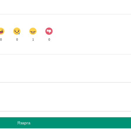
0
0
1
0
Язарга