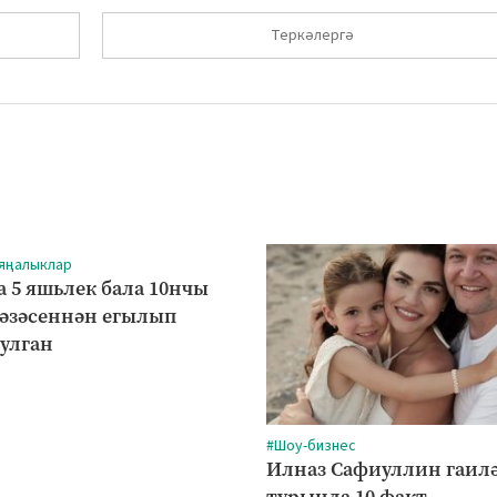
Теркәлергә
 яңалыклар
а 5 яшьлек бала 10нчы
рәзәсеннән егылып
булган
#Шоу-бизнес
Илназ Сафиуллин гаил
турында 10 факт