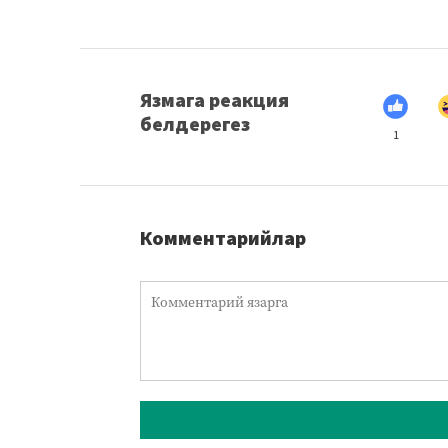
Язмага реакция
белдерегез
1
Комментарийлар