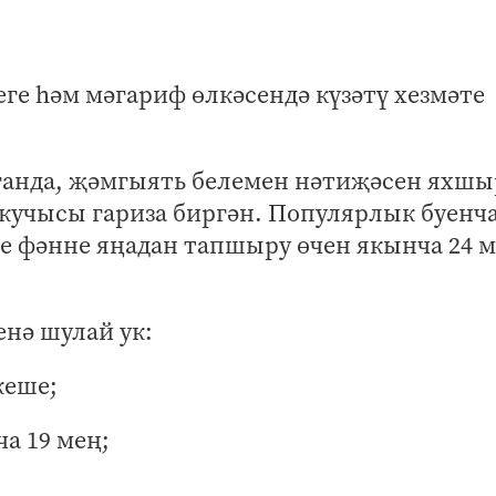
еге һәм мәгариф өлкәсендә күзәтү хезмәте
ганда, җәмгыять белемен нәтиҗәсен яхшы
учысы гариза биргән. Популярлык буенч
еге фәнне яңадан тапшыру өчен якынча 24 
нә шулай ук:
кеше;
а 19 мең;