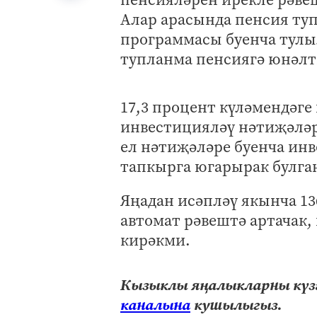
Алар арасында пенсия ту
программасы буенча тулы
тупланма пенсиягә юнәлтк
17,3 процент күләмендәг
инвестицияләү нәтиҗәләре
ел нәтиҗәләре буенча ин
тапкырга югарырак булга
Яңадан исәпләү якынча 13
автомат рәвештә артачак, 
кирәкми.
Кызыклы яңалыкларны күзә
каналына
кушылыгыз.