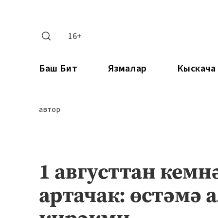
16+
Баш Бит
Язмалар
Кыскача
автор
1 августтан кемн
артачак: өстәмә 
кирәкми