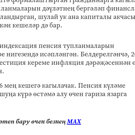
планмаларын дәүләтнең бергәләп финансл
ландырган, шулай ук ана капиталы акчас
ән кешеләр дә бар.
е индексация пенсия тупланмаларын
 нигезендә исәпләнгән. Белдерелгәнчә, 2
вестиция кереме инфляция дәрәҗәсеннән 
н.
6 мең кешегә кагылачак. Пенсия күләме
шуңа күрә өстәмә алу өчен гариза язарга
теп бару өчен безнең
МАХ