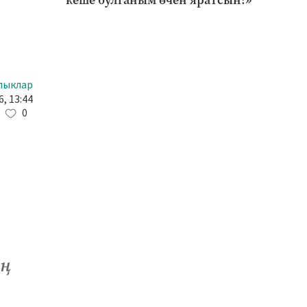
дә
лыклар
, 13:44
0
иң