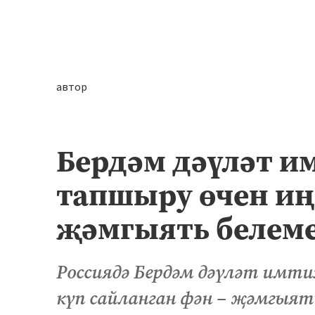
автор
Бердәм дәүләт и
тапшыру өчен иң
җәмгыять белем
Россиядә Бердәм дәүләт имти
күп сайланган фән – җәмгыять