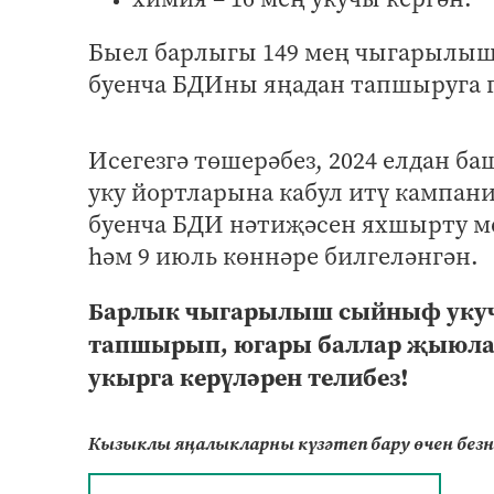
Быел барлыгы 149 мең чыгарылыш
буенча БДИны яңадан тапшыруга г
Исегезгә төшерәбез, 2024 елдан
уку йортларына кабул итү кампани
буенча БДИ нәтиҗәсен яхшырту мө
һәм 9 июль көннәре билгеләнгән.
Барлык чыгарылыш сыйныф уку
тапшырып, югары баллар җыюла
укырга керүләрен телибез!
Кызыклы яңалыкларны күзәтеп бару өчен без