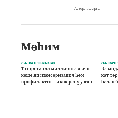
Авторлашырга
Мөһим
#Кыскача яңалыклар
#Кыскача
Татарстанда миллионга якын
Казанд
кеше диспансеризация һәм
кат тә
профилактик тикшеренү узган
һәлак 