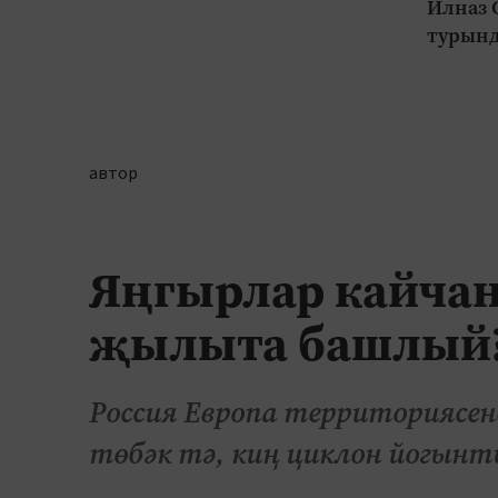
Илназ 
турынд
автор
Яңгырлар кайчан
җылыта башлый
Россия Европа территориясене
төбәк тә, киң циклон йогынт