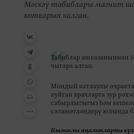
Мәскәү табиблары магнит ша
коткарып калган.
Табиблар ашказаныннан 1
чыгара алган.
Мондый катлаулы очракта
куйган врачларга зур рәх
сабырлыгыгыз һәм кешеле
сәламәтләндерү юлында ба
Кызыклы яңалыкларны күзә