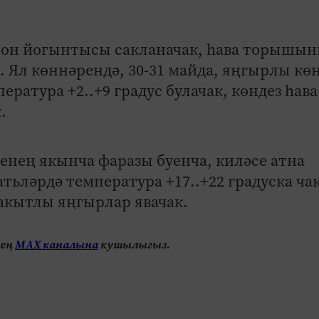
лон йогынтысы сакланачак, һава торышы
. Ял көннәрендә, 30-31 майда, яңгырлы кө
ература +2..+9 градус булачак, көндез һава
.
енең якынча фаразы буенча, киләсе атна
атьләрдә температура +17..+22 градуска ча
акытлы яңгырлар явачак.
нең
МАХ каналына
кушылыгыз.