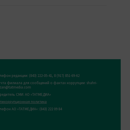
лефон редакции:
(843) 222-05-41, 8 (917) 851-69-62
чта филиала для сообщений о фактах коррупции: shahri-
zan@tatmedia.com
редитель СМИ: АО «ТАТМЕДИА»
тикоррупционная политика
лефон АО «ТАТМЕДИА»: (843) 222 09 84