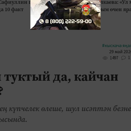
Сафиуллин гаиләсе
Зәринә Асылкаева: «Ул
а 10 факт
кеше булганым өчен яр
#кыскача яңа
29 май 202
1
1497
 туктый да, кайчан
?
ң күпчелек өлеше, шул исәптән безн
ысында.