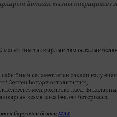
рларын йоткан кызны операциясез г
6 магнитны тапкырлык һәм осталык белә
 сабыйның сәламәтлеген саклап калу өчен
мәт! Сезнең һөнәри осталыгыгыз,
клелегегез мең рәхмәткә лаек. Балаларны
шкарган хезмәтегез бәяләп бетергесез.
теп бару өчен безнең
МАХ