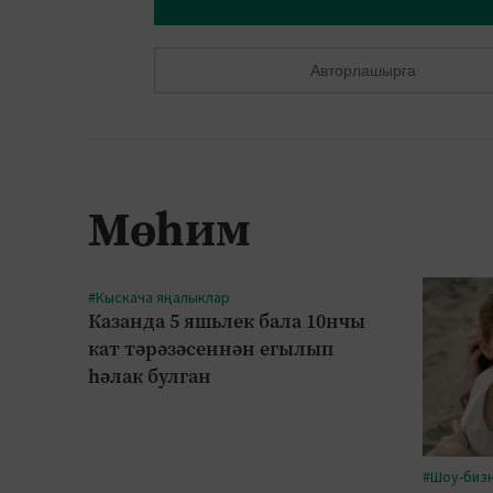
Авторлашырга
Мөһим
#Кыскача яңалыклар
Казанда 5 яшьлек бала 10нчы
кат тәрәзәсеннән егылып
һәлак булган
#Шоу-биз