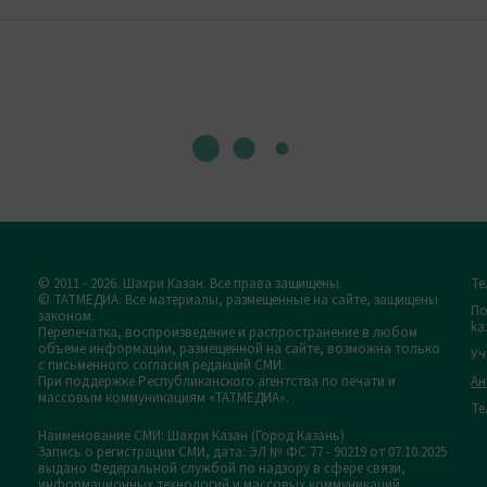
© 2011 - 2026. Шахри Казан. Все права защищены.
Те
© ТАТМЕДИА. Все материалы, размещенные на сайте, защищены
По
законом.
ka
Перепечатка, воспроизведение и распространение в любом
объеме информации, размещенной на сайте, возможна только
Уч
с письменного согласия редакций СМИ.
При поддержке Республиканского агентства по печати и
Ан
массовым коммуникациям «ТАТМЕДИА».
Те
Наименование СМИ: Шахри Казан (Город Казань)
Запись о регистрации СМИ, дата: ЭЛ № ФС 77 - 90219 от 07.10.2025
выдано Федеральной службой по надзору в сфере связи,
информационных технологий и массовых коммуникаций