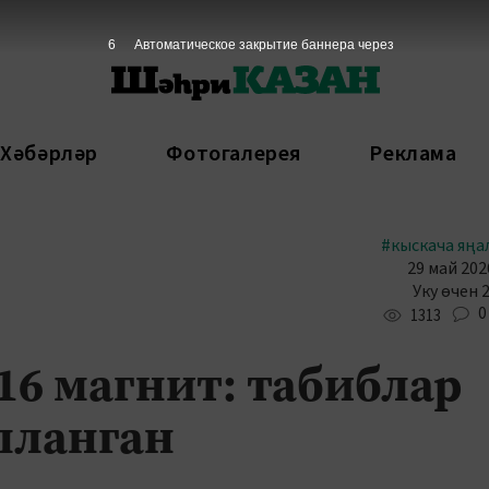
5
Автоматическое закрытие баннера через
 Хәбәрләр
Фотогалерея
Реклама
#кыскача яңа
29 май 202
Уку өчен 
0
1313
6 магнит: табиблар
лланган