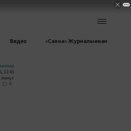
Видео
«Сәхнә» Журналыннан
лыклар
6, 12:43
2 минут
0