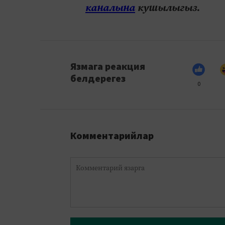
каналына
кушылыгыз.
Язмага реакция
белдерегез
0
Комментарийлар