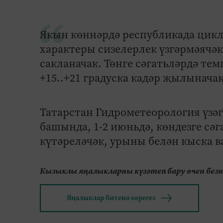
Якын көннәрдә республикада цик
характеры сизелерлек үзгәрмәячәк
сакланачак. Төнге сәгатьләрдә темп
+15..+21 градуска кадәр җылыначак
Татарстан Гидрометеорология үзәг
башында, 1-2 июньдә, көндезге сәг
күтәреләчәк, урыны белән кыска в
Кызыклы яңалыкларны күзәтеп бару өчен без
Яңалыклар битенә керегез