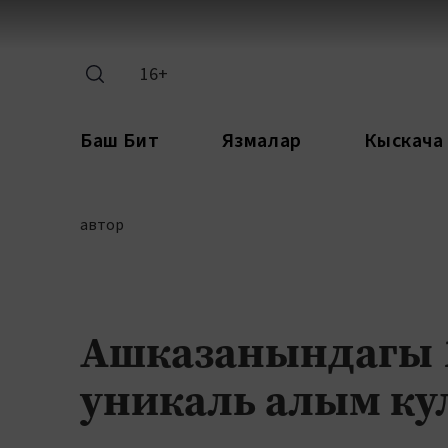
16+
Баш Бит
Язмалар
Кыскача
автор
Ашказанындагы 1
уникаль алым ку