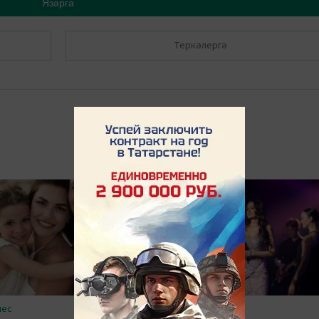
Язарга
Теркәлергә
нес
#Шоу-бизнес