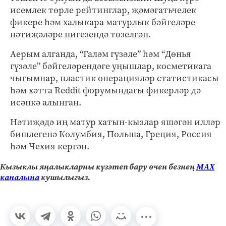
исемлек төрле рейтинглар, җәмәгатьчелек
фикере һәм халыкара матурлык бәйгеләре
нәтиҗәләре нигезендә төзелгән.
Аерым алганда, “Галәм гүзәле” һәм “Дөнья
гүзәле” бәйгеләрендәге уңышлар, косметикага
чыгымнар, пластик операцияләр статистикасы
һәм хәтта Reddit форумындагы фикерләр дә
исәпкә алынган.
Нәтиҗәдә иң матур хатын-кызлар яшәгән илләр
бишлегенә Колумбия, Польша, Греция, Россия
һәм Чехия кергән.
Кызыклы яңалыкларны күзәтеп бару өчен безнең
МАХ
каналына
кушылыгыз.