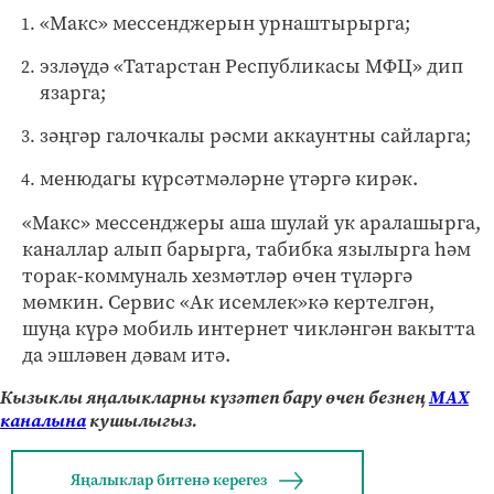
«Макс» мессенджерын урнаштырырга;
эзләүдә «Татарстан Республикасы МФЦ» дип
язарга;
зәңгәр галочкалы рәсми аккаунтны сайларга;
менюдагы күрсәтмәләрне үтәргә кирәк.
«Макс» мессенджеры аша шулай ук аралашырга,
каналлар алып барырга, табибка язылырга һәм
торак-коммуналь хезмәтләр өчен түләргә
мөмкин. Сервис «Ак исемлек»кә кертелгән,
шуңа күрә мобиль интернет чикләнгән вакытта
да эшләвен дәвам итә.
Кызыклы яңалыкларны күзәтеп бару өчен безнең
МАХ
каналына
кушылыгыз.
Яңалыклар битенә керегез