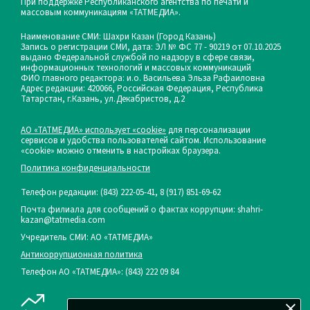
При поддержке Республиканского агентства по печати и
массовым коммуникациям «ТАТМЕДИА».
Наименование СМИ: Шахри Казан (Город Казань)
Запись о регистрации СМИ, дата: ЭЛ № ФС 77 - 90219 от 07.10.2025
выдано Федеральной службой по надзору в сфере связи,
информационных технологий и массовых коммуникаций
ФИО главного редактора: и.о. Васильева Эльза Рафаиловна
Адрес редакции: 420066, Российская Федерация, Республика
Татарстан, г.Казань, ул.Декабристов, д.2
АО «ТАТМЕДИА» использует «cookie»
для персонализации
сервисов и удобства пользователей сайтом. Использование
«cookie» можно отменить в настройках браузера.
Политика конфиденциальности
Телефон редакции:
(843) 222-05-41, 8 (917) 851-69-62
Почта филиала для сообщений о фактах коррупции: shahri-
kazan@tatmedia.com
Учредитель СМИ: АО «ТАТМЕДИА»
Антикоррупционная политика
Телефон АО «ТАТМЕДИА»: (843) 222 09 84