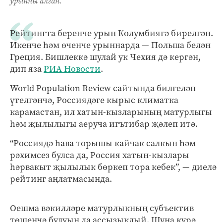
урынны алган.
Рейтингта беренче урын Колумбиягә бирелгән.
Икенче һәм өченче урыннарда — Польша белән
Греция. Бишлеккә шулай ук Чехия дә кергән,
дип яза
РИА Новости
.
World Population Review сайтында билгеләп
үтелгәнчә, Россиядәге кырыс климатка
карамастан, ил хатын-кызларының матурлыгы
һәм җылылыгы аеруча игътибар җәлеп итә.
“Россиядә һава торышы кайчак салкын һәм
рәхимсез булса да, Россия хатын-кызлары
һәрвакыт җылылык бөркеп тора кебек”, — диелә
рейтинг аңлатмасында.
Оешма вәкилләре матурлыкның субъектив
төшенчә булуын да ассызыклый. Шуңа күрә