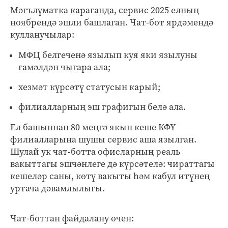
Мәгълүматка караганда, сервис 2025 елның
ноябрендә эшли башлаган. Чат-бот ярдәмендә
кулланучылар:
МФЦ белгеченә язылып куя яки язылуны
гамәлдән чыгара ала;
хезмәт күрсәтү статусын карый;
филиалларның эш графигын белә ала.
Ел башыннан 80 меңгә якын кеше КФҮ
филиалларына шушы сервис аша язылган.
Шулай ук чат-ботта офисларның реаль
вакыттагы эшчәнлеге дә күрсәтелә: чираттагы
кешеләр саны, көтү вакыты һәм кабул итүнең
уртача дәвамлылыгы.
Чат-боттан файдалану өчен: