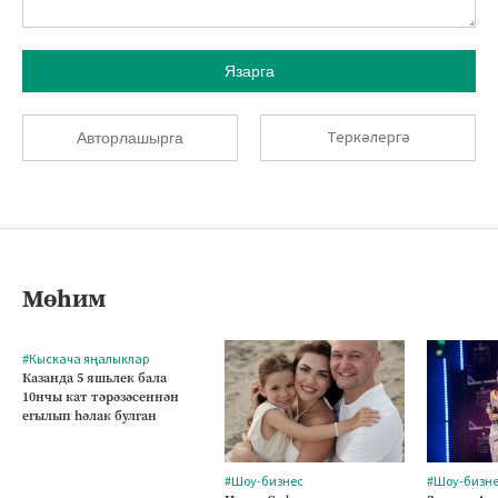
Язарга
Теркәлергә
Авторлашырга
Мөһим
#Кыскача яңалыклар
Казанда 5 яшьлек бала
10нчы кат тәрәзәсеннән
егылып һәлак булган
#Шоу-бизнес
#Шоу-бизн