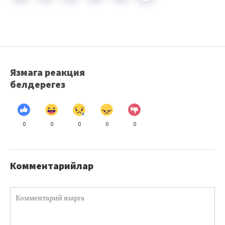
Язмага реакция
белдерегез
0
0
0
0
0
Комментарийлар