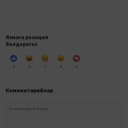
Язмага реакция
белдерегез
0
0
2
0
0
Комментарийлар