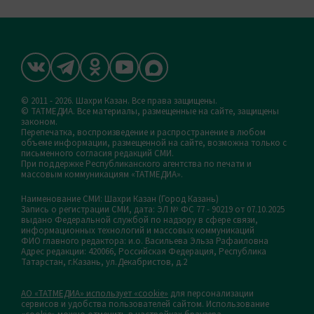
© 2011 - 2026. Шахри Казан. Все права защищены.
© ТАТМЕДИА. Все материалы, размещенные на сайте, защищены
законом.
Перепечатка, воспроизведение и распространение в любом
объеме информации, размещенной на сайте, возможна только с
письменного согласия редакций СМИ.
При поддержке Республиканского агентства по печати и
массовым коммуникациям «ТАТМЕДИА».
Наименование СМИ: Шахри Казан (Город Казань)
Запись о регистрации СМИ, дата: ЭЛ № ФС 77 - 90219 от 07.10.2025
выдано Федеральной службой по надзору в сфере связи,
информационных технологий и массовых коммуникаций
ФИО главного редактора: и.о. Васильева Эльза Рафаиловна
Адрес редакции: 420066, Российская Федерация, Республика
Татарстан, г.Казань, ул.Декабристов, д.2
АО «ТАТМЕДИА» использует «cookie»
для персонализации
сервисов и удобства пользователей сайтом. Использование