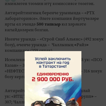
иминлеген тәэмин итү комиссиясе төзегән.
Антирейтингның беренче урынында – «РТХ
лабораториясе». Әлеге компания йөртүчеләре
ярты ел эчендә
500 тапкыр
юл хәрәкәте
кагыйдәләрен бозган.
Икенче урында –
«Строй Снаб Альянс» (492 хокук
бозу), өченче урында – Чаллының
«
Райз
»
компаниясе (359 очрак).
Исемлекнең беренче бишлегенә шулай ук: «ПСО
Казан» – 317 хокук бозу; Әлмәтнең
«НЕФТЕСТРОЙЭНЕРГО» компаниясе – 316 хокук
бозу кергән.
Антирейтингның тәүге унлыгында шулай
ук: «ИТЦ ТКС Поволжье» – 315; «АВП Групп
»
–
307; Чаллының «Детали машин» –