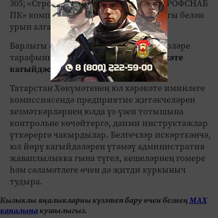
305; «Стройстиль» – 301; Казанның «ПРОФСНАБ
ПК»
компаниясе – 295 хокук бозу очрагы белән
урын алган.
Барлыгы әлеге ун компания хезмәткәрләре
тарафыннан
3,5 меңгә якын юл хәрәкәте
кагыйдәсен бозу очрагы
теркәлгән.
Татарстан Хөкүмәтенең юл хәрәкәте иминлеге
комиссиясендә предприятие җитәкчеләрен
хезмәткәрләрнең юлда үз-үзен тотышына
контрольне көчәйтергә, даими инструктажлар
үткәрергә чакырдылар. Белгечләр искәрткәнчә,
юл йөрү кагыйдәләрен үтәмәү административ
җаваплылыкка гына түгел, кешеләрнең гомере
һәм сәламәтлеге өчен дә җитди куркыныч
тудыра.
Кызыклы яңалыкларны күзәтеп бару өчен безнең
МАХ
каналына
кушылыгыз.