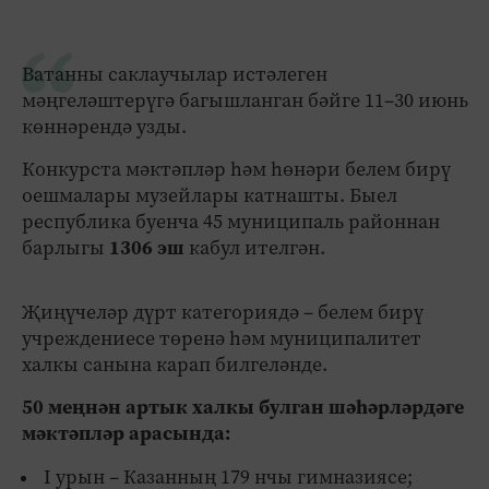
Ватанны саклаучылар истәлеген
мәңгеләштерүгә багышланган бәйге 11–30 июнь
көннәрендә узды.
Конкурста мәктәпләр һәм һөнәри белем бирү
оешмалары музейлары катнашты. Быел
республика буенча 45 муниципаль районнан
барлыгы
1306 эш
кабул ителгән.
Җиңүчеләр дүрт категориядә – белем бирү
учреждениесе төренә һәм муниципалитет
халкы санына карап билгеләнде.
50 меңнән артык халкы булган шәһәрләрдәге
мәктәпләр арасында:
I урын – Казанның 179 нчы гимназиясе;