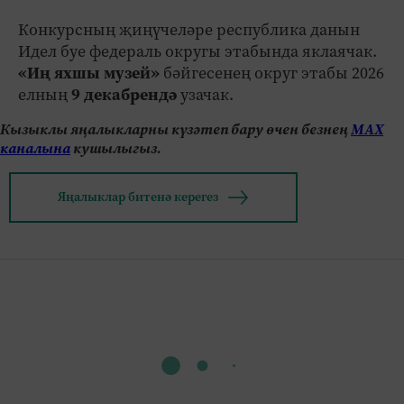
Конкурсның җиңүчеләре республика данын
Идел буе федераль округы этабында яклаячак.
«Иң яхшы музей»
бәйгесенең округ этабы 2026
елның
9 декабрендә
узачак.
Кызыклы яңалыкларны күзәтеп бару өчен безнең
МАХ
каналына
кушылыгыз.
Яңалыклар битенә керегез