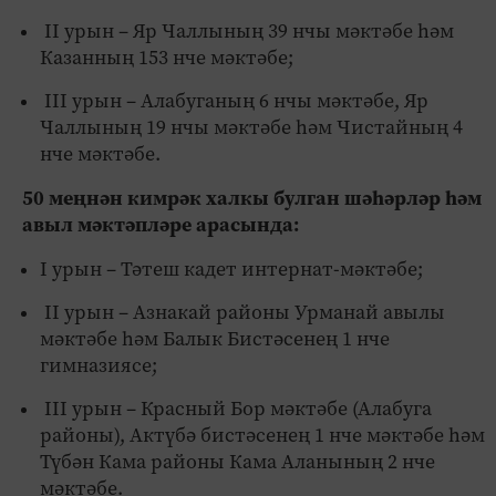
II урын – Яр Чаллының 39 нчы мәктәбе һәм
Казанның 153 нче мәктәбе;
III урын – Алабуганың 6 нчы мәктәбе, Яр
Чаллының 19 нчы мәктәбе һәм Чистайның 4
нче мәктәбе.
50 меңнән кимрәк халкы булган шәһәрләр һәм
авыл мәктәпләре арасында:
I урын – Тәтеш кадет интернат-мәктәбе;
II урын – Азнакай районы Урманай авылы
мәктәбе һәм Балык Бистәсенең 1 нче
гимназиясе;
III урын – Красный Бор мәктәбе (Алабуга
районы), Актүбә бистәсенең 1 нче мәктәбе һәм
Түбән Кама районы Кама Аланының 2 нче
мәктәбе.