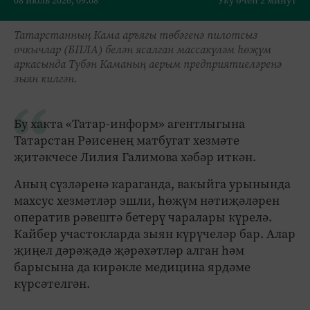
08 июль 2026, 09:08
Уку өчен 2 минут
Татарстанның Кама аръягы төбәгенә пилотсыз
очкычлар (БПЛА) белән ясалган массакүләм һөҗүм
аркасында Түбән Каманың аерым предприятиеләренә
зыян килгән.
Бу хакта «Татар-информ» агентлыгына
Татарстан Рәисенең матбугат хезмәте
җитәкчесе Лилия Галимова хәбәр иткән.
Аның сүзләренә караганда, вакыйга урынында
махсус хезмәтләр эшли, һөҗүм нәтиҗәләрен
оператив рәвештә бетерү чаралары күрелә.
Кайбер участокларда зыян күрүчеләр бар. Алар
җиңел дәрәҗәдә җәрәхәтләр алган һәм
барысына да кирәкле медицина ярдәме
күрсәтелгән.