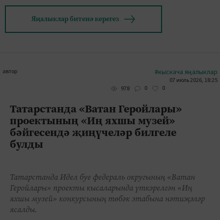
Яңалыклар битенә керегез
автор
#кыскача яңалыклар
07 июль 2026, 18:25
0
0
978
Татарстанда «Ватан Геройлары»
проектының «Иң яхшы музей»
бәйгесендә җиңүчеләр билгеле
булды
Татарстанда Идел буе федераль округының «Ватан
Геройлары» проекты кысаларында үткәрелгән «Иң
яхшы музей» конкурсының төбәк этабына нәтиҗәләр
ясалды.