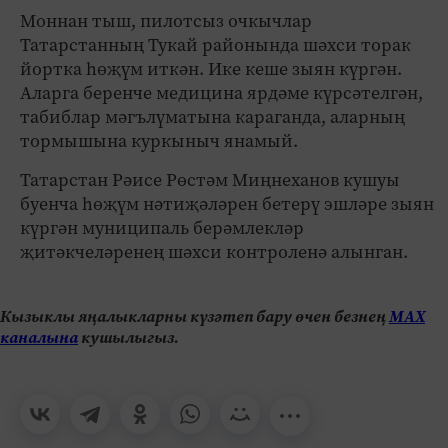
Моннан тыш, пилотсыз очкычлар
Татарстанның Тукай районында шәхси торак
йортка һөҗүм иткән. Ике кеше зыян күргән.
Аларга беренче медицина ярдәме күрсәтелгән,
табиблар мәгълүматына караганда, аларның
тормышына куркыныч янамый.
Татарстан Рәисе Рөстәм Миңнеханов кушуы
буенча һөҗүм нәтиҗәләрен бетерү эшләре зыян
күргән муниципаль берәмлекләр
җитәкчеләренең шәхси контроленә алынган.
Кызыклы яңалыкларны күзәтеп бару өчен безнең
МАХ
каналына
кушылыгыз.