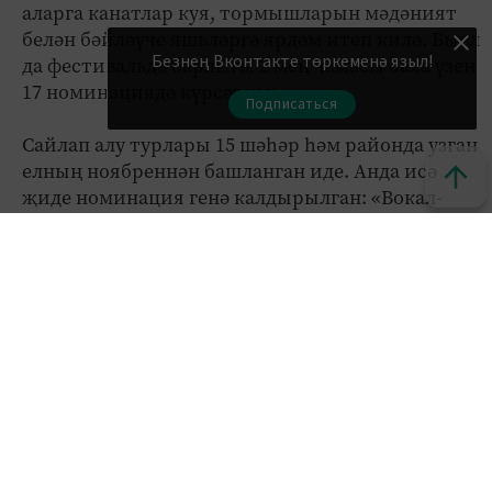
аларга канатлар куя, тормышларын мәдәният
белән бәйләүче яшьләргә ярдәм итеп килә. Быел
Безнең Вконтакте төркеменә языл!
да фестивальдә барлыгы 2 мең чамасы бала үзен
17 номинациядә күрсәткән.
Подписаться
Сайлап алу турлары 15 шәһәр һәм районда узган
елның ноябреннән башланган иде. Анда исә
җиде номинация генә калдырылган: «Вокал-
соло», «Вокал-ансамбльләр», «Халык уен
кораллары», «Фортепиано», «Рәсем сәнгате»,
«Сәнгатьле уку», «Хореография». Ә артта калган
елларга күз ташласак, егерме ел эчендә
«Сандугач сайрар илем» бәйгесе 22 нефть
төбәген берләш­тергән. Башка бик күп
фестивальләрдән ­аермалы бу­ларак, биредә
катнашучы балаларның сайлап алу турлары
сәламәтләндерү лагерьларында уза.
«Рухият» фондының башкарма директоры ­