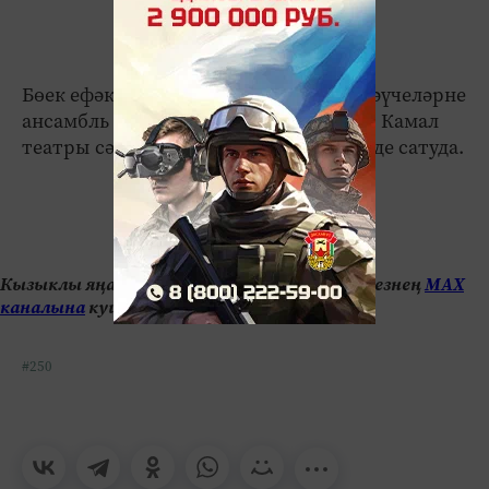
Бөек ефәк юлы аша сәяхәт итәргә теләүчеләрне
ансамбль 21- 22 май көннәрендә кабат Камал
театры сәхнәсендә көтә. Билетлар инде сатуда.
Кызыклы яңалыкларны күзәтеп бару өчен безнең
МАХ
каналына
кушылыгыз.
#250