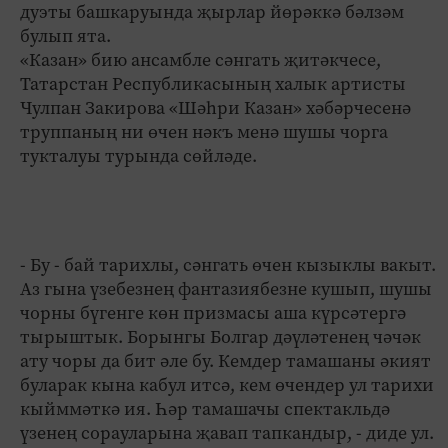
дуэты башкаруында җырлар йөрәккә бәлзәм
булып ята.
«Казан» бию ансамбле сәнгать җитәкчесе,
Татарстан Республикасының халык артисты
Чулпан Закирова «Шәһри Казан» хәбәрчесенә
труппаның ни өчен нәкъ менә шушы чорга
тукталуы турында сөйләде.
- Бу - бай тарихлы, сәнгать өчен кызыклы вакыт.
Аз гына үзебезнең фантазиябезне кушып, шушы
чорны бүгенге көн призмасы аша күрсәтергә
тырыштык. Борынгы Болгар дәүләтенең чәчәк
ату чоры да бит әле бу. Кемдер тамашаны әкият
буларак кына кабул итсә, кем өчендер ул тарихи
кыйммәткә ия. Һәр тамашачы спектакльдә
үзенең сорауларына җавап тапкандыр, - диде ул.