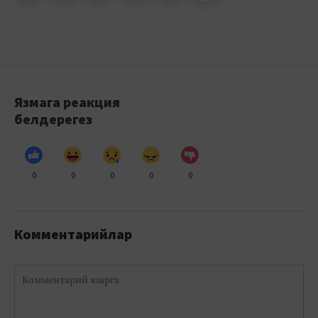
Язмага реакция
белдерегез
0
0
0
0
0
Комментарийлар