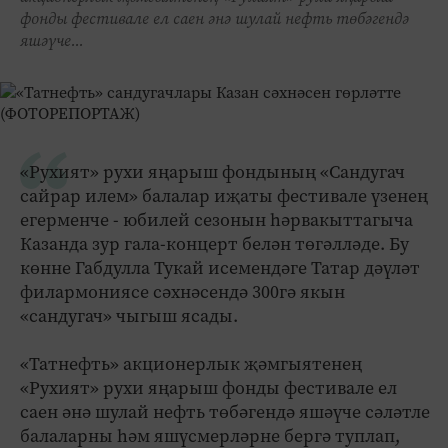
фонды фестивале ел саен әнә шулай нефть төбәгендә
яшәүче...
«Рухият» рухи яңарыш фондының «Сандугач
сайрар илем» балалар иҗаты фестивале үзенең
егерменче - юбилей сезонын һәрвакыттагыча
Казанда зур гала-концерт белән төгәлләде. Бу
көнне Габдулла Тукай исемендәге Татар дәүләт
филармониясе сәхнәсендә 300гә якын
«сандугач» чыгыш ясады.
«Татнефть» акционерлык җәм­гыятенең
«Рухият» рухи яңарыш фонды фестивале ел
саен әнә шулай нефть төбәгендә яшәүче сәләтле
балаларны һәм яшүсмерләрне бергә туплап,