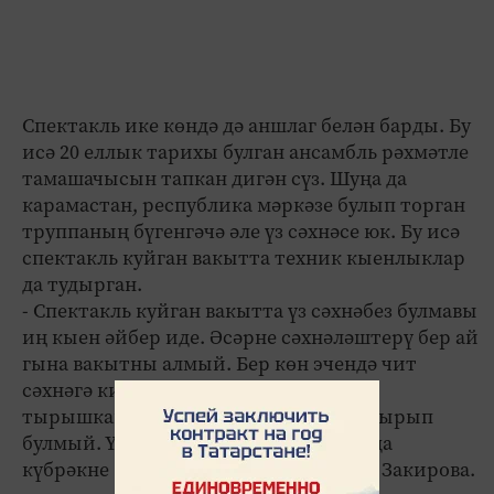
Спектакль ике көндә дә аншлаг белән барды. Бу
исә 20 еллык тарихы булган ансамбль рәхмәтле
тамашачысын тапкан дигән сүз. Шуңа да
карамастан, республика мәркәзе булып торган
труппаның бүгенгәчә әле үз сәхнәсе юк. Бу исә
спектакль куйган вакытта техник кыенлыклар
да тудырган.
- Спектакль куйган вакытта үз сәхнәбез булмавы
иң кыен әйбер иде. Әсәрне сәхнәләштерү бер ай
гына вакытны алмый. Бер көн эчендә чит
сәхнәгә килеп кереп, күп уйланылган,
тырышкан әйберләрне тормышка ашырып
булмый. Үз сәхнәбез булса, без тагын да
күбрәкне булдырыр идек, - ди Чулпан Закирова.