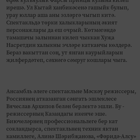
ирешә. Ул Кытай ханбикәсенә гашыйк булып,
урау юллар аша аны эзләргә чыгып китә.
Спектакльдә төрки халыкларының әкият
персонажлары да еш очрый. Көтмәгәндә
тамашачы залыннан килеп чыккан Хуҗа
Насретдин халыкны эчләре катканчы көлдерә.
Бераз вакыттан соң, ут янган каурыйларын
җилфердәтеп, сәхнәгә сәмруг кошлары чыга.
Ансамбль әлеге спектакльне Мәскәү режиссеры,
Россиянең атказанган сәнгать эшлеклесе
Вячеслав Архипов белән берлектә эшли. Бу -
режиссерның Казандагы икенче эше.
Биючеләрнең профессиональлеге бер кат
сокландырса, спектакльнең техник яктан
камиллеге, Алинә Шәрибҗанова, «Фәридә-Алсу»