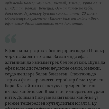
ярдәмендә Болгар ханлыгы, Кытай, Мисыр, Урта Азия,
Һиндстан, Кавказ, Венеция, Осман ханлыгы кебек
данлыклы дәүләтләр буйлап сәяхәт итте. 20 еллык
юбилейлары хөрмәтенә «Казан» бию ансамбле «Бөек
Ефәк юлы» дигән спектакль тәкъдим итте.
Ефәк юлның тарихы безнең эрага кадәр II гасыр
чорына барып тоташа. Заманында ефәк
алтыннан да кыйммәтрәк бәя йөрткән. Шуңа да
ефәк юлы дистәләгән дәүләтне сәяси, мәдәни,
сәүдә җепләре белән бәйләгән. Спектакльдә
тарихи фактлар әкияти геройлар белән үрелеп
бара. Кытайның ефәк туку серләрен белгән
кызыл ханбикәсен Византия императоры урлап
китә. Дошман һөҗүме вакытында ханбикә үз
рәсеме төшерелгән кулъяулыгын югалта. Бу
ефәк кулъяулык Фарсы принцы кулына килеп