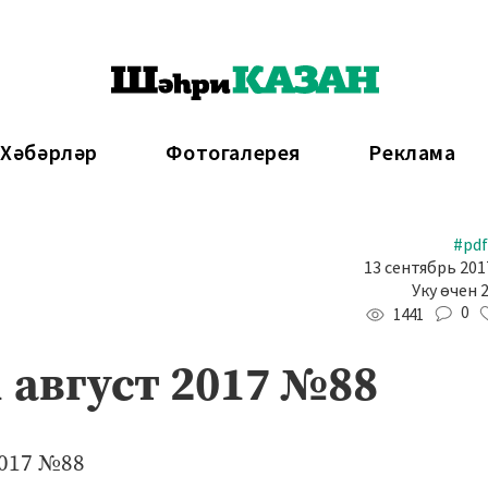
 Хәбәрләр
Фотогалерея
Реклама
#pdf
13 сентябрь 2017
Уку өчен 
0
1441
 август 2017 №88