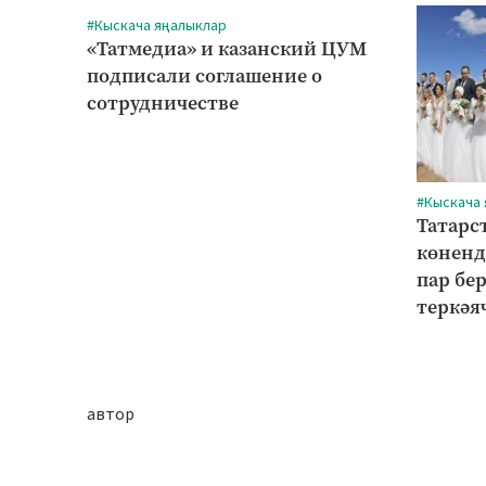
#Кыскача яңалыклар
«Татмедиа» и казанский ЦУМ
подписали соглашение о
сотрудничестве
#Кыскача
Татарс
көненд
пар бе
теркәя
автор