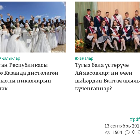
 яңалыклар
#Язмалар
тан Республикасы
Тугыз бала үстерүче
ә Казанда дистәләгән
Аймасовлар: ни өчен
рьюлы никахларын
шәһәрдән Балтач авыл
чәк
күченгәннәр?
#pdf
13 сентябрь 2017
0
1504