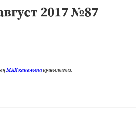
август 2017 №87
нең
МАХ каналына
кушылыгыз.