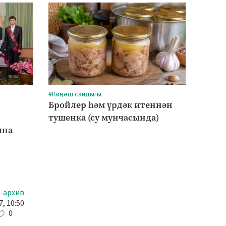
#Киңәш сандыгы
#Авыл
Бройлер һәм үрдәк итеннән
Алабу
тушенка (су мунчасында)
Әтнәд
ына
-архив
, 10:50
0