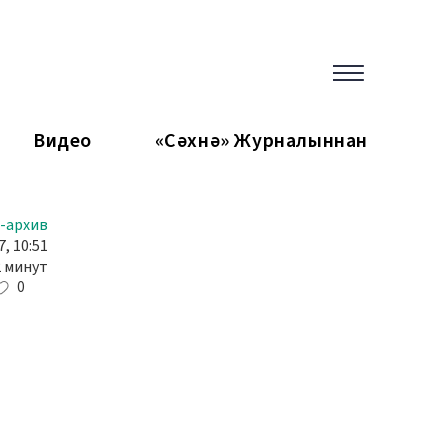
Видео
«Сәхнә» Журналыннан
-архив
, 10:51
2 минут
0