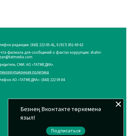
лефон редакции:
(843) 222-05-41, 8 (917) 851-69-62
чта филиала для сообщений о фактах коррупции: shahri-
zan@tatmedia.com
редитель СМИ: АО «ТАТМЕДИА»
тикоррупционная политика
лефон АО «ТАТМЕДИА»: (843) 222 09 84
Безнең Вконтакте төркеменә
языл!
Подписаться