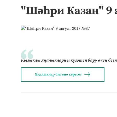
"Шәһри Казан" 9 
Кызыклы яңалыкларны күзәтеп бару өчен без
Яңалыклар битенә керегез