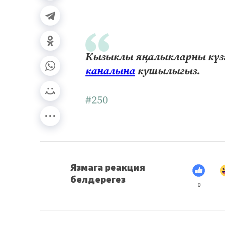
Кызыклы яңалыкларны күзә
каналына
кушылыгыз.
#250
Язмага реакция
белдерегез
0