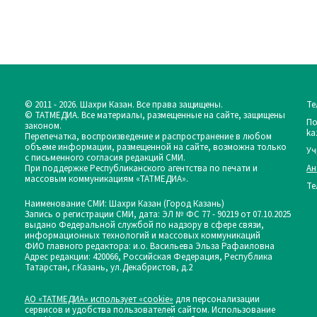
© 2011 - 2026. Шахри Казан. Все права защищены.
Те
© ТАТМЕДИА. Все материалы, размещенные на сайте, защищены
По
законом.
ka
Перепечатка, воспроизведение и распространение в любом
объеме информации, размещенной на сайте, возможна только
Уч
с письменного согласия редакций СМИ.
При поддержке Республиканского агентства по печати и
Ан
массовым коммуникациям «ТАТМЕДИА».
Те
Наименование СМИ: Шахри Казан (Город Казань)
Запись о регистрации СМИ, дата: ЭЛ № ФС 77 - 90219 от 07.10.2025
выдано Федеральной службой по надзору в сфере связи,
информационных технологий и массовых коммуникаций
ФИО главного редактора: и.о. Васильева Эльза Рафаиловна
Адрес редакции: 420066, Российская Федерация, Республика
Татарстан, г.Казань, ул.Декабристов, д.2
АО «ТАТМЕДИА» использует «cookie»
для персонализации
сервисов и удобства пользователей сайтом. Использование