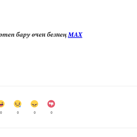
теп бару өчен безнең
МАХ
0
0
0
0