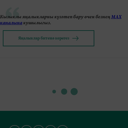
Кызыклы яңалыкларны күзәтеп бару өчен безнең
МАХ
каналына
кушылыгыз.
Яңалыклар битенә керегез