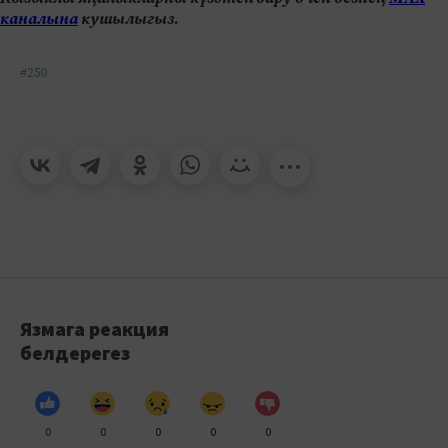
каналына
кушылыгыз.
#250
Язмага реакция
белдерегез
0
0
0
0
0