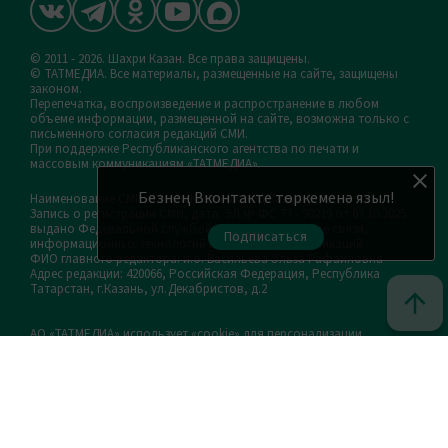
© 2011 - 2026. Шахри Казан. Все права защищены.
© ТАТМЕДИА. Все материалы, размещенные на сайте, защищены
законом.
Перепечатка, воспроизведение и распространение в любом
объеме информации, размещенной на сайте, возможна только с
письменного согласия редакций СМИ.
При поддержке Республиканского агентства по печати и
массовым коммуникациям «ТАТМЕДИА».
Безнең Вконтакте төркеменә языл!
Наименование СМИ: Шахри Казан (Город Казань)
Запись о регистрации СМИ, дата: ЭЛ № ФС 77 - 90219 от 07.10.2025
выдано Федеральной службой по надзору в сфере связи,
Подписаться
информационных технологий и массовых коммуникаций
ФИО главного редактора: и.о. Васильева Эльза Рафаиловна
Адрес редакции: 420066, Российская Федерация, Республика
Татарстан, г.Казань, ул.Декабристов, д.2
АО «ТАТМЕДИА» использует «cookie»
для персонализации
сервисов и удобства пользователей сайтом. Использование
«cookie» можно отменить в настройках браузера.
Политика конфиденциальности
Телефон редакции:
(843) 222-05-41, 8 (917) 851-69-62