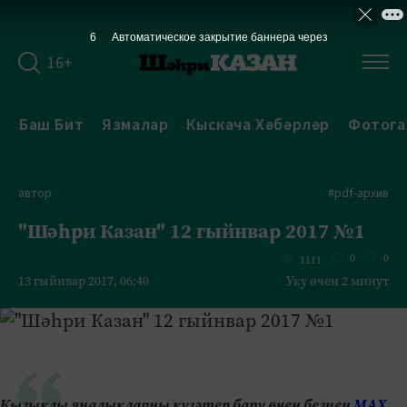
6
Автоматическое закрытие баннера через
16+
Баш Бит
Язмалар
Кыскача Хәбәрләр
Фотога
автор
#pdf-архив
"Шәһри Казан" 12 гыйнвар 2017 №1
0
0
1111
13 гыйнвар 2017, 06:40
Уку өчен 2 минут
Кызыклы яңалыкларны күзәтеп бару өчен безнең
МАХ