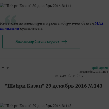
Кызыклы яңалыкларны күзәтеп бару өчен безнең
МАХ
каналына
кушылыгыз.
Яңалыклар битенә керегез
автор
#pdf-архив
30 декабрь 2016, 11:14
0
0
1150
"Шәһри Казан" 29 декабрь 2016 №143