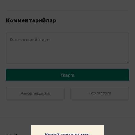
Комментарийлар
Язарга
Теркәлергә
Авторлашырга