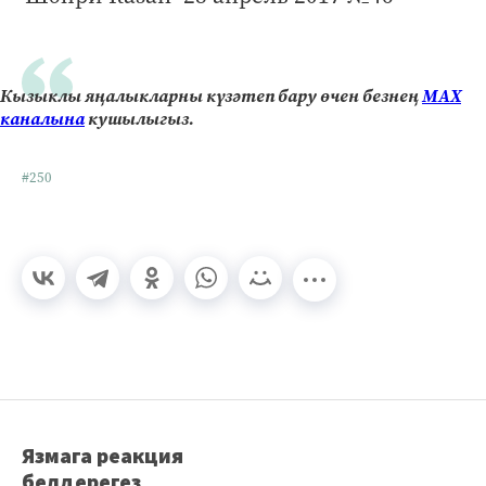
Кызыклы яңалыкларны күзәтеп бару өчен безнең
МАХ
каналына
кушылыгыз.
#250
Язмага реакция
белдерегез