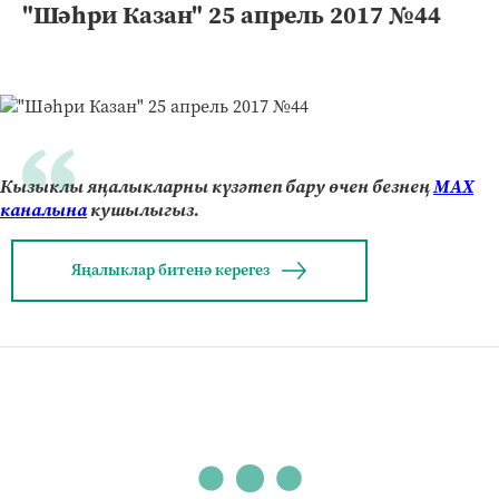
"Шәһри Казан" 25 апрель 2017 №44
Кызыклы яңалыкларны күзәтеп бару өчен безнең
МАХ
каналына
кушылыгыз.
Яңалыклар битенә керегез