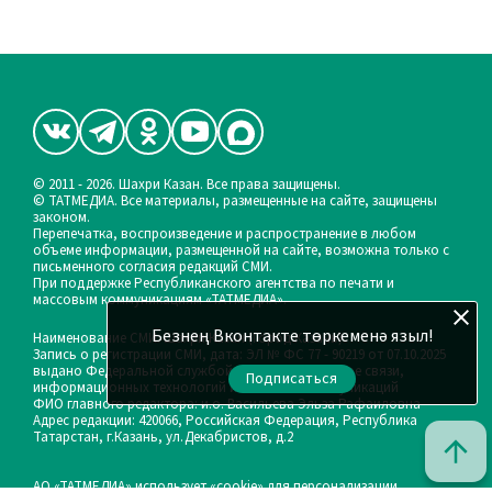
© 2011 - 2026. Шахри Казан. Все права защищены.
© ТАТМЕДИА. Все материалы, размещенные на сайте, защищены
законом.
Перепечатка, воспроизведение и распространение в любом
объеме информации, размещенной на сайте, возможна только с
письменного согласия редакций СМИ.
При поддержке Республиканского агентства по печати и
массовым коммуникациям «ТАТМЕДИА».
Безнең Вконтакте төркеменә языл!
Наименование СМИ: Шахри Казан (Город Казань)
Запись о регистрации СМИ, дата: ЭЛ № ФС 77 - 90219 от 07.10.2025
выдано Федеральной службой по надзору в сфере связи,
Подписаться
информационных технологий и массовых коммуникаций
ФИО главного редактора: и.о. Васильева Эльза Рафаиловна
Адрес редакции: 420066, Российская Федерация, Республика
Татарстан, г.Казань, ул.Декабристов, д.2
АО «ТАТМЕДИА» использует «cookie»
для персонализации