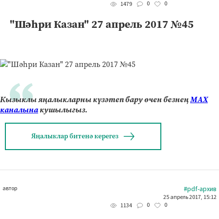
0
0
1479
"Шәһри Казан" 27 апрель 2017 №45
Кызыклы яңалыкларны күзәтеп бару өчен безнең
МАХ
каналына
кушылыгыз.
Яңалыклар битенә керегез
автор
#pdf-архив
25 апрель 2017, 15:12
0
0
1134