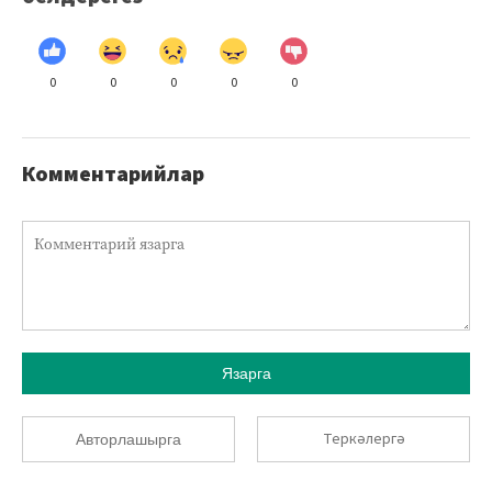
0
0
0
0
0
Комментарийлар
Язарга
Теркәлергә
Авторлашырга