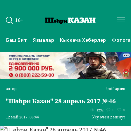
16+
Баш Бит
Язмалар
Кыскача Хәбәрләр
Фотога
автор
#pdf-архив
"Шәһри Казан" 28 апрель 2017 №46
0
0
1232
12 май 2017, 08:44
Уку өчен 2 минут