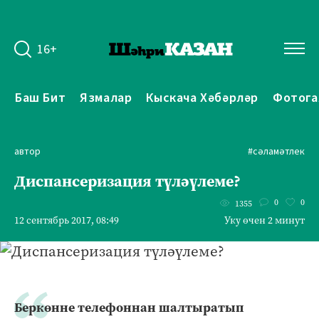
16+
Баш Бит
Язмалар
Кыскача Хәбәрләр
Фотога
автор
#сәламәтлек
Диспансеризация түләүлеме?
0
0
1355
12 сентябрь 2017, 08:49
Уку өчен 2 минут
Беркөнне телефоннан шалтыратып