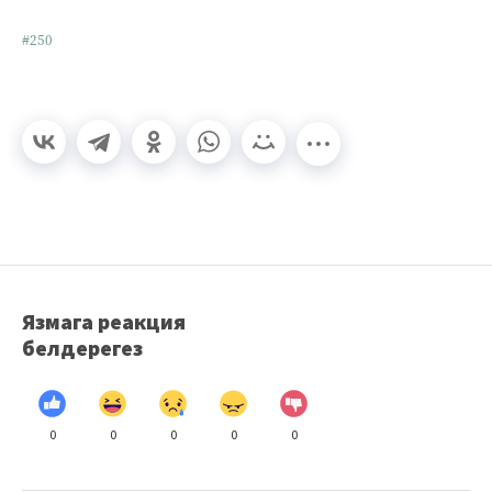
#250
Язмага реакция
белдерегез
0
0
0
0
0