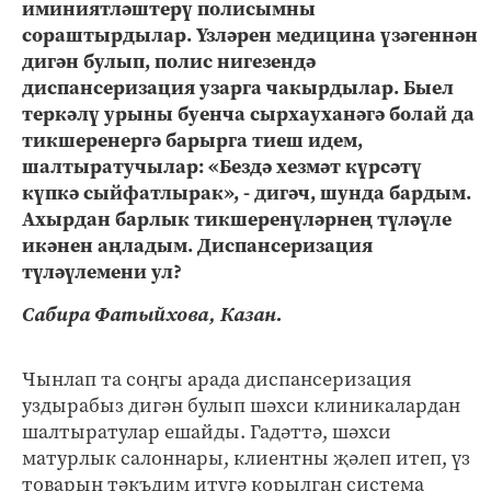
иминиятләштерү полисымны
сораштырдылар. Үзләрен медицина үзәгеннән
дигән булып, полис нигезендә
диспансеризация узарга чакырдылар. Быел
теркәлү урыны буенча сырхауханәгә болай да
тикшеренергә барырга тиеш идем,
шалтыратучылар: «Бездә хезмәт күрсәтү
күпкә сыйфатлырак», - дигәч, шунда бардым.
Ахырдан барлык тикшеренүләрнең түләүле
икәнен аңладым. Диспансеризация
түләүлемени ул?
Сабира Фатыйхова, Казан.
Чынлап та соңгы арада диспансеризация
уздырабыз дигән булып шәхси клиникалардан
шалтыратулар ешайды. Гадәттә, шәхси
матурлык салоннары, клиентны җәлеп итеп, үз
товарын тәкъдим итүгә корылган система