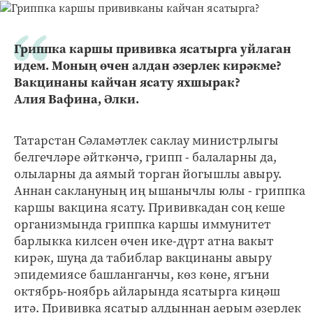
Гриппка каршы прививка ясатырга уйлаган
идем. Моның өчен алдан әзерлек кирәкме?
Вакцинаны кайчан ясату яхшырак?
Алия Вафина, Әлки.
Татарстан Сәламәтлек саклау министрлыгы
белгечләре әйткәнчә, грипп - балаларны да,
олыларны да аямый торган йогышлы авыру.
Аннан саклануның иң ышанычлы юлы - гриппка
каршы вакцина ясату. Прививкадан соң кеше
организмында гриппка каршы иммунитет
барлыкка килсен өчен ике-дүрт атна вакыт
кирәк, шуңа да табиблар вакцинаны авыру
эпидемиясе башланганчы, көз көне, ягъни
октябрь-ноябрь айларында ясатырга киңәш
итә. Прививка ясатыр алдыннан аерым әзерлек