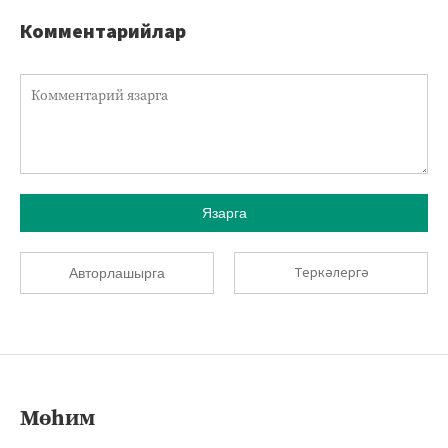
Комментарийлар
Язарга
Теркәлергә
Авторлашырга
Мөһим