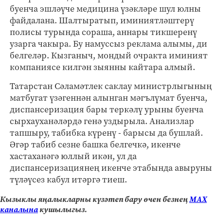
буенча эшләүче медицина үзәкләре шул юлны
файдалана. Шалтыратып, иминиятләштерү
полисы турында сораша, аннары тикшеренү
узарга чакыра. Бу намуссыз реклама алымы, ди
белгеләр. Кызганыч, мондый очракта иминият
компаниясе килгән зыянны кайтара алмый.
Татарстан Сәламәтлек саклау министрлыгының
матбугат үзәгеннән алынган мәгълүмат буенча,
диспансеризация бары теркәлү урыны буенча
сырхауханәләрдә генә уздырыла. Анализлар
тапшыру, табибка күренү - барысы да бушлай.
Әгәр табиб сезне башка белгечкә, икенче
хастаханәгә юллый икән, ул да
диспансеризациянең икенче этабында авыруны
түләүсез кабул итәргә тиеш.
Кызыклы яңалыкларны күзәтеп бару өчен безнең
МАХ
каналына
кушылыгыз.