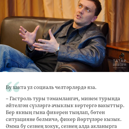
Бу хакта ул социаль челтәрләрдә яза.
– Гастроль туры тәмамлангач, минем турында
әйтелгән сүзләргә ачыклык кертергә вакыттыр.
Бер якның гына фикерен тыңлап, бөтен
ситуацияне белмичә, фикер йөртүләре кызык.
Әмма бу сезнең хокук, сезнең алда акланырга