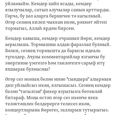
уйламыйм. Кемдер хайп ясады, кемдер
язылучылар, сатып алучылар санын арттырды.
Гәрчә, бу хәл аларга берничек тә кагылмый.
Әгәр сезнең килеп чыккан икән, рәхмәт әйтеп
тормагыз, Аллаһ ярдәм бирсен.
Кемдер кавыша, кемдер очрашып йөри, кемдер
аерылыша. Тормышны алдан фаразлап булмый.
Бәлки, сезнең тормышта да барысы идеаль
түгелдер. Ачулы комментарийлар язганчы бу
энергияне үзегезгә һәм гаиләгезгә сарыф итү
яхшырак булмасмы?
Әгәр сез моның белән мине "сындыра" алырмын
дип уйлыйсыз икән, ялгышасыз. Сезнең кемдер
белән "тагылган" фикер язуыгызга бөтенләй
битараф. Моңа өстәп әгәр сез икенче якка
теләктәшлек белдерергә телисез икән,
концертларына йөрегез, залларын тутырыгыз.