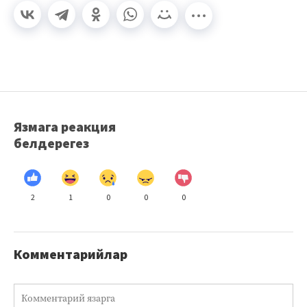
Язмага реакция
белдерегез
2
1
0
0
0
Комментарийлар