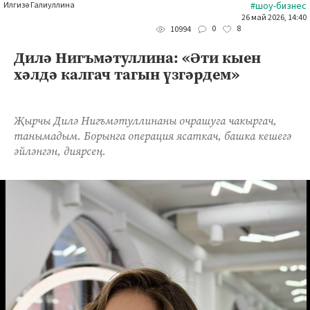
Илгизә Галиуллина
#шоу-бизнес
26 май 2026, 14:40
0
8
10994
Дилә Нигъмәтуллина: «Әти кыен
хәлдә калгач тагын үзгәрдем»
Җырчы Дилә Нигъмәтуллинаны очрашуга чакыргач,
танымадым. Борынга операция ясаткач, башка кешегә
әйләнгән, диярсең.