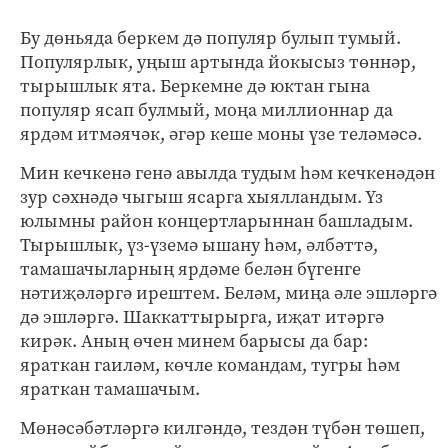
Бу дөньяда беркем дә популяр булып тумый.
Популярлык, уңыш артында йокысыз төннәр,
тырышлык ята. Беркемне дә юктан гына
популяр ясап булмый, моңа миллионнар да
ярдәм итмәячәк, әгәр кеше моны үзе теләмәсә.
Мин кечкенә генә авылда тудым һәм кечкенәдән
зур сәхнәдә чыгыш ясарга хыялландым. Үз
юлымны район концертларыннан башладым.
Тырышлык, үз-үземә ышану һәм, әлбәттә,
тамашачыларның ярдәме белән бүгенге
нәтиҗәләргә ирештем. Беләм, миңа әле эшләргә
дә эшләргә. Шаккаттырырга, иҗат итәргә
кирәк. Аның өчен минем барысы да бар:
яраткан гаиләм, көчле командам, тугры һәм
яраткан тамашачым.
Мөнәсәбәтләргә килгәндә, тездән түбән төшеп,