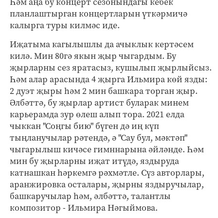
Һәм аңа бу концерт сезонындагы кебек
планлаштырган концертларын үткәрмичә
калырга туры килмәс иде.
Иҗатыма кагылышлы да ачыклык кертәсем
килә. Мин 80гә якын җыр чыгардым. Бу
җырларны сез яратасыз, кушылып җырлыйсыз.
Һәм алар арасында 4 җырга Ильмира көй язды:
2 дуэт җыры һәм 2 мин башкара торган җыр.
Әлбәттә, бу җырлар артист буларак минем
карьерамда зур өлеш алып тора. 2021 елда
чыккан "Соңгы бию" бүген дә иң күп
тыңланучылар рәтендә, ә "Сау бул, мәктәп"
чыгарылыш кичәсе гимннарына әйләнде. Һәм
мин бу җырларны иҗат итүдә, яздыруда
катнашкан һәркемгә рәхмәтле. Сүз авторлары,
аранжировка осталары, җырны яздыручылар,
башкаручылар һәм, әлбәттә, талантлы
композитор - Ильмира Нәгыймова.