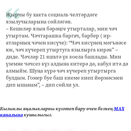
Җырчы бу хакта социаль челтәрдәге
язылучыларына сөйләгән.
– Кешеләр язын бәрәңге утырталар, мин чәч
утыртам. Чәчтарашка баргач, барбер ( ир-
атларның чәчен кисүче): “Чәч кисүнең мәгънәсе
юк, чәч күчереп утыртуга язылырга кирәк” –
диде. Чәчләр 21 яшьтә үк коела башлады. Мин
үземне чәчсез күз алдына китерә дә, кабул итә дә
алмыйм. Шуңа күрә чәч күчереп утыртырга
булдым. Гомер буе баш киеме киеп йөрмәсмен
дип ышанам”, – дип сөйли ул.
Кызыклы яңалыкларны күзәтеп бару өчен безнең
МАХ
каналына
кушылыгыз.