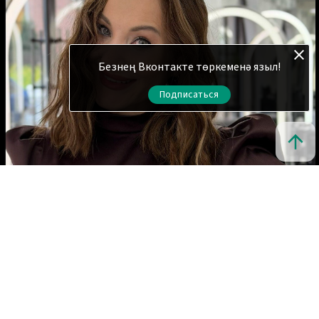
Безнең Вконтакте төркеменә языл!
Подписаться