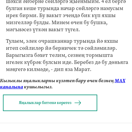
шәхси әйберне сөйләргә җыенмыйм. 4 ел бергә
булган кеше турында начар сөйләргә намусым
ирек бирми. Бу вакыт эчендә бик күп яхшы
мизгелләр булды. Минем өчен бу бушка,
мәгънәсез үткән вакыт түгел.
Тулаем, элек очрашканнар турында йә яхшы
итеп сөйлиләр йә берничек тә сөйләмиләр.
Барыгызга бәхет телим, сезнең тормышта
игелек күбрәк булсын иде. Беребез дә бу дөньяга
мәңгегә килмәде, - дип яза Марат.
Кызыклы яңалыкларны күзәтеп бару өчен безнең
МАХ
каналына
кушылыгыз.
Яңалыклар битенә керегез