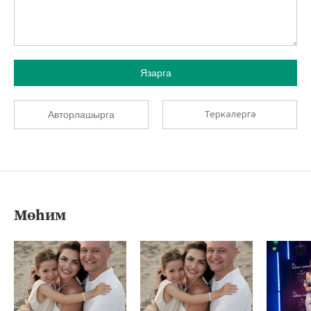
Язарга
Теркәлергә
Авторлашырга
Мөһим