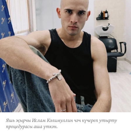
Яшь җырчы Ислам Кәлимуллин чәч күчереп утырту
процедурасы аша үткән.