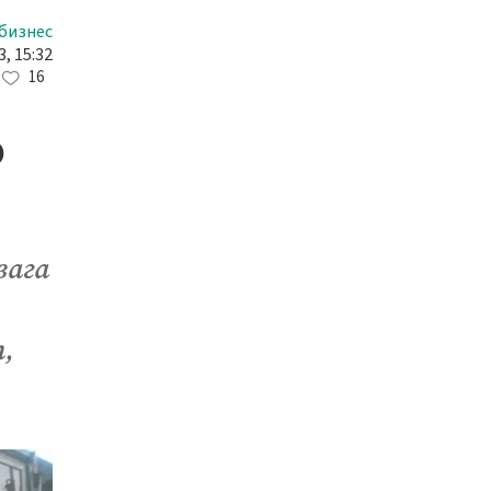
бизнес
, 15:32
16
ә
вага
,