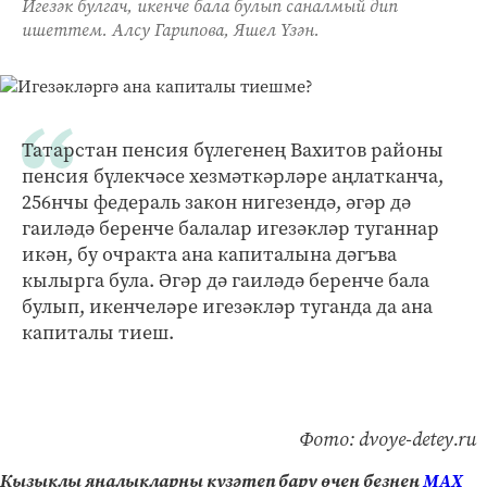
Игезәк булгач, икенче бала булып саналмый дип
ишеттем. Алсу Гарипова, Яшел Үзән.
Татарстан пенсия бүлегенең Вахитов районы
пенсия бүлекчәсе хезмәткәрләре аңлатканча,
256нчы федераль закон нигезендә, әгәр дә
гаиләдә беренче балалар игезәкләр туганнар
икән, бу очракта ана капиталына дәгъва
кылырга була. Әгәр дә гаиләдә беренче бала
булып, икенчеләре игезәкләр туганда да ана
капиталы тиеш.
Фото: dvoye-detey.ru
Кызыклы яңалыкларны күзәтеп бару өчен безнең
МАХ