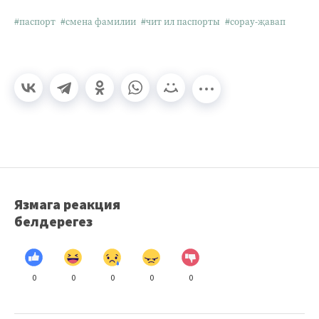
#паспорт
#смена фамилии
#чит ил паспорты
#сорау-җавап
Язмага реакция
белдерегез
0
0
0
0
0