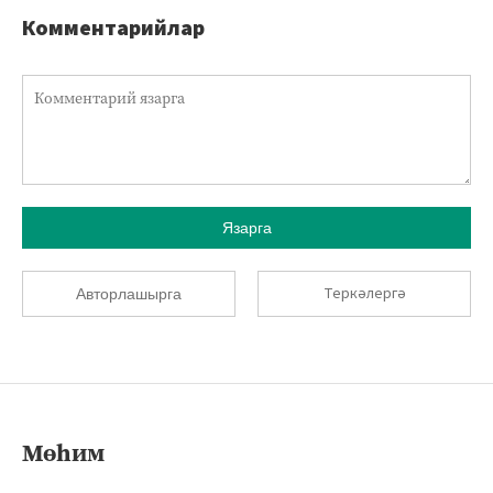
Комментарийлар
Язарга
Теркәлергә
Авторлашырга
Мөһим