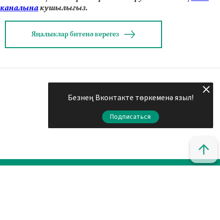
каналына
кушылыгыз.
Яңалыклар битенә керегез
Безнең Вконтакте төркеменә языл!
Подписаться
© 2011 - 2026. Шахри Казан. Все права защищены.