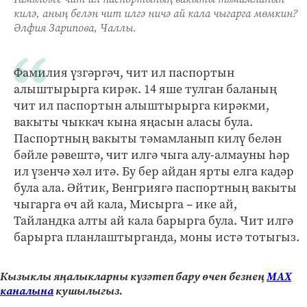
килә, аның белән чит илгә ничә ай кала чыгарга мөмкин?
Әлфия Зарипова, Чаллы.
Фамилия үзгәргәч, чит ил паспортын
алыштырырга кирәк. 14 яше тулган баланың
чит ил паспортын алыштырырга кирәкми,
вакыты чыккач кына яңасын аласы була.
Паспортның вакыты тәмамланып килү белән
бәйле рәвештә, чит илгә чыга алу-алмауны һәр
ил үзенчә хәл итә. Бу бер айдан ярты елга кадәр
була ала. Әйтик, Венгриягә паспортның вакыты
чыгарга өч ай кала, Мисырга – ике ай,
Тайландка алты ай кала барырга була. Чит илгә
барырга планлаштырганда, моны истә тотыгыз.
Кызыклы яңалыкларны күзәтеп бару өчен безнең
МАХ
каналына
кушылыгыз.