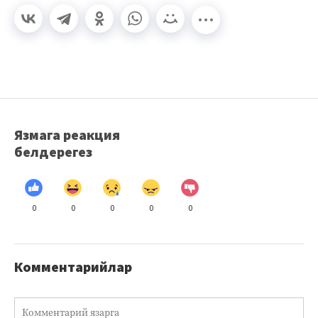
Язмага реакция
белдерегез
0
0
0
0
0
Комментарийлар