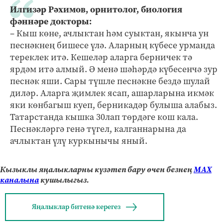
Илгизәр Рәхимов, орнитолог, биология
фәннәре докторы:
– Кыш көне, ачлыктан һәм суыктан, якынча ун
песнәкнең бишесе үлә. Аларның күбесе урманда
тереклек итә. Кешеләр аларга берничек тә
ярдәм итә алмый. Ә менә шәһәрдә күбесенчә зур
песнәк яши. Сары түшле песнәкне бездә шулай
диләр. Аларга җимлек ясап, ашарларына икмәк
яки көнбагыш куеп, берникадәр булыша алабыз.
Татарстанда кышка 30лап төрдәге кош кала.
Песнәкләргә генә түгел, калганнарына да
ачлыктан үлү куркынычы яный.
Кызыклы яңалыкларны күзәтеп бару өчен безнең
МАХ
каналына
кушылыгыз.
Яңалыклар битенә керегез