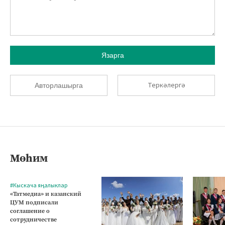
Язарга
Теркәлергә
Авторлашырга
Мөһим
#Кыскача яңалыклар
«Татмедиа» и казанский
ЦУМ подписали
соглашение о
сотрудничестве