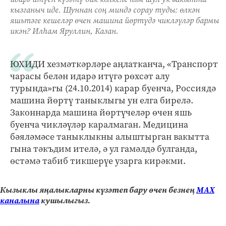
кызганыч иде. Шуннан соң миндә сорау туды: өлкән
яшьтәге кешеләр өчен машина йөртүдә чикләүләр бармы
икән? Илһам Яруллин, Казан.
ЮХИДИ хезмәткәрләре аңлатканча, «Транспорт
чарасы белән идарә итүгә рөхсәт алу
турында»гы (24.10.2014) карар буенча, Россиядә
машина йөртү таныклыгы ун елга бирелә.
Законнарда машина йөртүчеләр өчен яшь
буенча чикләүләр каралмаган. Медицина
бәяләмәсе таныклыкны алыштырган вакытта
гына тәкъдим ителә, ә ул гамәлдә булганда,
өстәмә табиб тикшерүе узарга кирәкми.
Кызыклы яңалыкларны күзәтеп бару өчен безнең
МАХ
каналына
кушылыгыз.