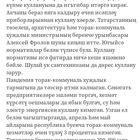
күпме куллануына да игътибар итәргә кирәк.
Акчаны бераз янга калдыру өчен исәпләү
приборларыннан куллану хәерле. Татарстанның
төзелеш, архитектура һәм торак-коммуналь
хуҗалык министрының беренче урынбасары
Алексей Фролов шуны киңәш итте. Югыйсә
нормативлар белән түлисе була. Куллану
нормативы исә фатирда ничә кеше яшәвенә
бәйле. Шулай ук сантехниканы да дөрес куллану
зарур.
Пандемия торак-коммуналь хуҗалык
тармагына да тәэсир итми калмаган. Сәнәгать
предприятиеләре эшләми торгач, хезмәт
күрсәтү оешмалары да ябык булгач, су һәм
электр энергиясен куллану кимегән. Узган ел
белән чагыштырганда, апрель һәм май
айларына республика буенча торак-коммуналь
хезмәтләр өчен түләү 3 процентка кимегән.
Татарстан буенча җыелган сумма 300-400 млн