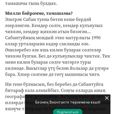
тамашачы гына булдык.
Милли бәйрәмме, тамашамы?
Элегрәк Сабан туена бөтен кеше бердәй
әзерләнгән. Кемдер сөлге, кемдер кулъяулык
чиккән, кемдер җиккән атын бизәгән...
Сабантуйның мондый эчке матурлыгы 1990
еллар урталарына кадәр сакланды әле.
Әниләребез әле яшь килен буларак сөлгеләр
чиккән булган. Без дә кулъяулыклар чиктек. Тик
менә килен буларак сөлге чигәргә туры
килмәде. Вакытлар үтү белән йолалар да үзгәрә
бара. Хәзер сөлгене дә тегү машинасы чигә.
Ни генә булмасын, без беребез дә Сабантуйга
битараф кала алмыйбыз. Соңгы елларда аның
географиясе дә киңәйде. Яз башыннан ук чит
илләрдә башланып китә бәйрәм чаралары. Анда
Безнең Вконтакте төркеменә языл!
яшәүче татарлар бу бәйрәмнең бөтен шартын
Подписаться