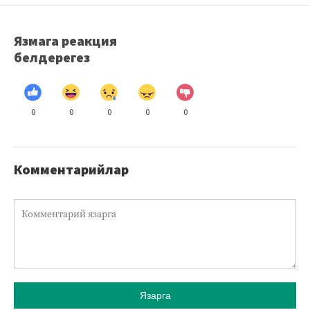
Язмага реакция
белдерегез
0
0
0
0
0
Комментарийлар
Язарга