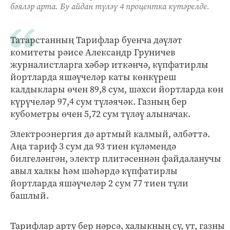
бәяләр арта. Бу айдан түләү 4 процентка күтәрелде.
Татарстанның Тарифлар буенча дәүләт
комитеты рәисе Александр Груничев
журналистларга хәбәр иткәнчә, күпфатирлы
йортларда яшәүчеләр каты көнкүреш
калдыклары өчен 89,8 сум, шәхси йортларда көн
күрүчеләр 97,4 сум түләячәк. Газның бер
кубометры өчен 5,72 сум түләү алыначак.
Электроэнергия дә артмый калмый, әлбәттә.
Аңа тариф 3 сум да 93 тиен күләмендә
билгеләнгән, электр плитәсеннән файдаланучы
авыл халкы һәм шәһәрдә күпфатирлы
йортларда яшәүчеләр 2 сум 77 тиен түли
башлый.
Тарифлар арту бер нәрсә, халыкның су, ут, газны