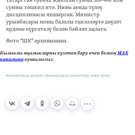
сумны тәшкил итә. Июнь аенда түләү
дисциплинасы яхшырган. Министр
урынбасары моны балалы гаиләләргә дәүләт
ярдәме күрсәтелү белән бәйләп аңлата.
Фото "ШК" архивыннан.
Кызыклы яңалыкларны күзәтеп бару өчен безнең
МАХ
каналына
кушылыгыз.
#коммуналь хезмәт
#коммуналь хезмәтләр өчен түләү