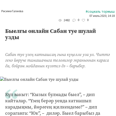
Рәсимә Галиева
#социаль тормыш
07 июль 2020, 14:18
0
0
2482
Быелгы онлайн Сабан туе шулай
узды
Сабан туе үзең катнашсаң гына күңелле уза ул. Читтә
генә йөрүче тамашачыга телевизор экраныннан караса
да, бәйрәм мәйданын күзәтсә дә – барыбер.
Күп вакыт: “Кызык булмады быел”, – дип
кайталар. “Үзең берәр уенда катнашып
карадыңмы, йөрәгең җилкендеме?” – дип
сораганга: “Юк”, – диләр. Быел барыбыз да