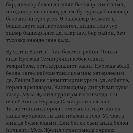
бар, яшьләр белән дә эшли беләләр. Кызганыч,
ниндидер эш эшләнү ул әле бу турыда башкалар
белә дигән сүз түгел. Ә башкалар белмәгәч,
башкаларга җиткерелмәгәч, нинди генә зур
эшләр башкарылса да, алар шул бер район, бер
тусовка эчендә генә кала.
Бу яктан Балтач – бик бәхетле район. Чөнки
анда Нурзада Сәмигуллин кебек олпат,
тәҗрибәле, оста журналист эшли. Нурзада абый
белән төгәл кайчан танышуымны хәтерләмим
дә. Ләкин безне таныштырган урын, ул, әлбәттә,
көрәш ярышлары. Чаллыдадыр дип уйлап куям
хәзер. Муса Җәлил турниры вакытында. Ни
өчен? Чөнки Нурзада Сәмигуллин ел саен
Татарстанның көрәш темасын яктырткан их
яхшы журналисты дип игълан ителә. Ул чакта
мин дә бүләк алдым. Һәм без ел саен аның белән
һичьюгы Муса Җәлил турнирында очраша