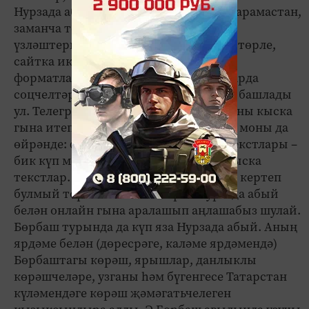
Нурзада абый, өлкән яшьтә булуына карамастан,
заманча технологияләрне дә ныклап
үзләштергән журналист. Газетага бер төрле,
сайтка икенче төрле яза ул. Бирелеш
форматлары төрле чөнки. Соңгы елларда
соцчелтәрләр өчен дә махсус атап яза башлады
ул. Телеграм-каналда озын мәгълүматны кыска
гына итеп бирү сорала. Нурзада абый моны да
өйрәнде: фото, видеолары шәп һәм текстлары –
бик күп мәгънәне үзенә сыйдырган кыска
текстлар. Яшьләргә күпме өйрәтеп тә кертеп
булмый торган нечкәлекләрне Нурзада абый
белән онлайн гына аралашып аңлашабыз шулай.
Бөрбаш турында да күп яза Нурзада абый. Аның
ярдәме белән (дөресрәге, каләме ярдәмендә)
Бөрбаштагы көрәш, ярышлар, данлыклы
көрәшчеләре, узганы һәм бүгенгесе Татарстан
күләмендәге көрәш җәмәгатьчелеген