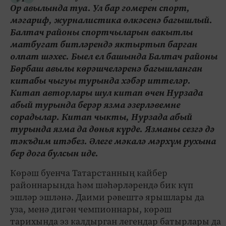
Ор авылында туа. Ул бар гомерен спорт,
мәгариф, журналистика өлкәсенә багышлый.
Балтач районы спортчыларын вакытлы
матбугат битләрендә яктыртып барган
олпат шәхес. Быел ел башында Балтач районы
Бөрбаш авылы көрәшчеләренә багышланган
китабы чыгуы турында хәбәр иттеләр.
Китап авторлары шул китап өчен Нурзада
абый турында берәр язма әзерләвемне
сорадылар. Китап чыкты, Нурзада абый
турында язма да дөнья күрде. Язманы сезгә дә
тәкъдим итәбез. Әлеге мәкалә мәрхүм рухына
бер дога булсын иде.
Көрәш буенча Татарстанның кайбер
районнарында һәм шәһәрләрендә бик күп
эшләр эшләнә. Даими рәвештә ярышлары да
уза, менә дигән чемпионнары, көрәш
тарихында эз калдырган легендар батырлары да