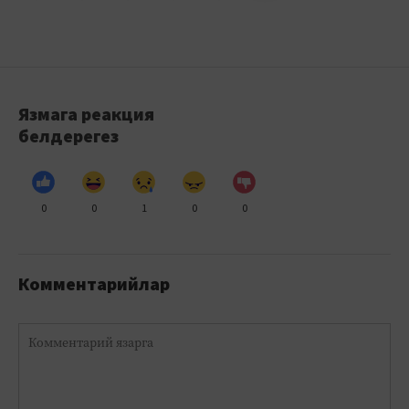
Язмага реакция
белдерегез
0
0
1
0
0
Комментарийлар