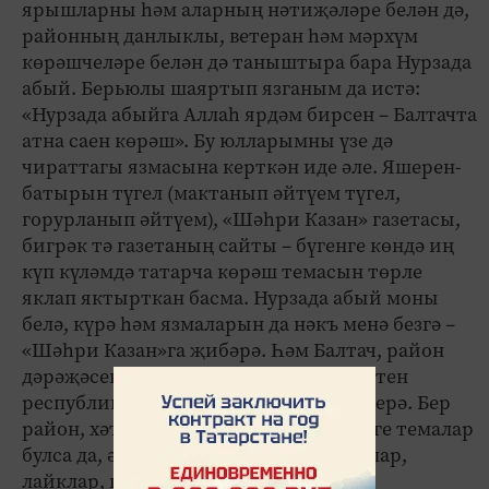
ярышларны һәм аларның нәтиҗәләре белән дә,
районның данлыклы, ветеран һәм мәрхүм
көрәшчеләре белән дә таныштыра бара Нурзада
абый. Берьюлы шаяртып язганым да истә:
«Нурзада абыйга Аллаһ ярдәм бирсен – Балтачта
атна саен көрәш». Бу юлларымны үзе дә
чираттагы язмасына керткән иде әле. Яшерен-
батырын түгел (мактанып әйтүем түгел,
горурланып әйтүем), «Шәһри Казан» газетасы,
бигрәк тә газетаның сайты – бүгенге көндә иң
күп күләмдә татарча көрәш темасын төрле
яклап яктырткан басма. Нурзада абый моны
белә, күрә һәм язмаларын да нәкъ менә безгә –
«Шәһри Казан»га җибәрә. Һәм Балтач, район
дәрәҗәсендәге ярышлар, геройлар бөтен
республика көрәш сөючеләренә җиткерә. Бер
район, хәтта ки бер авыл җирлегендәге темалар
булса да, әлеге язмалар бик күп караулар,
лайклар, комментарийлар җыя.