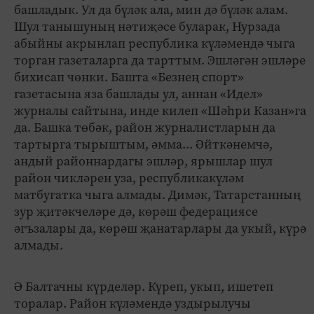
башладык. Ул да бүләк ала, мин дә бүләк алам.
Шул танышуның нәтиҗәсе буларак, Нурзада
абыйны акрынлап республика күләмендә чыга
торган газеталарга да тарттым. Эшләгән эшләре
бихисап чөнки. Башта «Безнең спорт»
газетасына яза башлады ул, аннан «Идел»
журналы сайтына, инде килеп «Шәһри Казан»га
да. Башка төбәк, район журналистларын да
тартырга тырыштым, әмма... Әйткәнемчә,
андый районнардагы эшләр, ярышлар шул
район чикләрен уза, республикакүләм
матбугатка чыга алмады. Димәк, Татарстанның
зур җитәкчеләре дә, көрәш федерациясе
әгъзалары да, көрәш җанатарлары да укый, күрә
алмады.
Ә Балтачны күрделәр. Күреп, укып, ишетеп
торалар. Район күләмендә уздырылучы