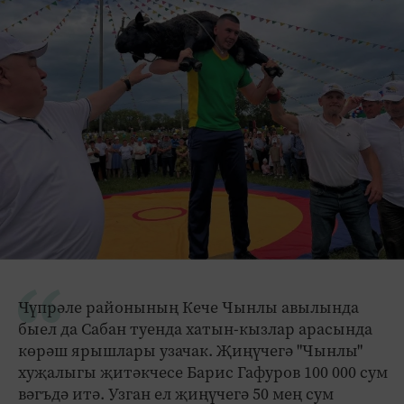
Чүпрәле районының Кече Чынлы авылында
быел да Сабан туенда хатын-кызлар арасында
көрәш ярышлары узачак. Җиңүчегә "Чынлы"
хуҗалыгы җитәкчесе Барис Гафуров 100 000 сум
вәгъдә итә. Узган ел җиңүчегә 50 мең сум