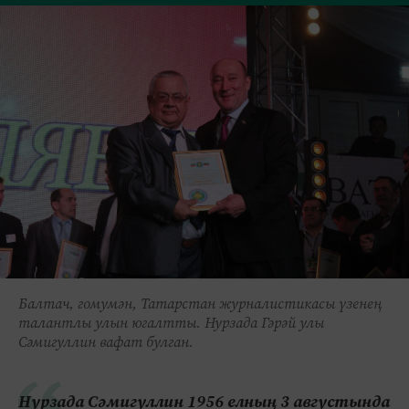
Балтач, гомумән, Татарстан журналистикасы үзенең
талантлы улын югалтты. Нурзада Гәрәй улы
Сәмигуллин вафат булган.
Нурзада Сәмигуллин 1956 елның 3 августында