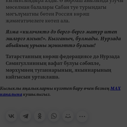
кызыксындыра алды. Ә Бөрбаш авылында узучы
мөселман балалары Сабан туе турындагы
мәгълүматны бөтен Россия көрәш
җәмәгатьчелеге көтеп ала.
Язма «киләчәктә дә бергә-бергә матур итеп
эшләргә язсын!». Кызганыч, булмады. Нурзада
абыйның урыны җәннәттә булсын!
Татарстанның көрәш федерациясе дә Нурзада
Сәмигуллинның вафат булуы сәбәпле,
мәрхүмнең туганнарының, якыннарының
кайгысын уртаклаша.
Кызыклы яңалыкларны күзәтеп бару өчен безнең
МАХ
каналына
кушылыгыз.