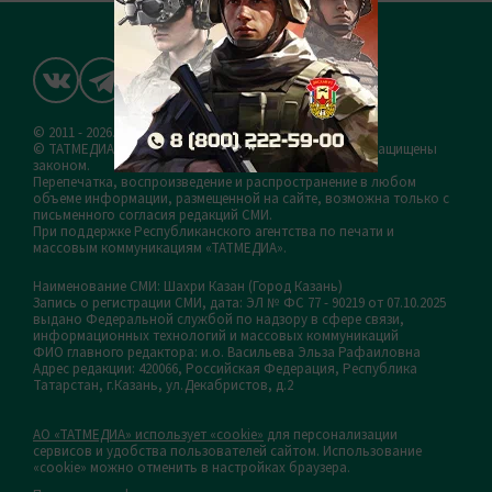
© 2011 - 2026. Шахри Казан. Все права защищены.
© ТАТМЕДИА. Все материалы, размещенные на сайте, защищены
законом.
Перепечатка, воспроизведение и распространение в любом
объеме информации, размещенной на сайте, возможна только с
письменного согласия редакций СМИ.
При поддержке Республиканского агентства по печати и
массовым коммуникациям «ТАТМЕДИА».
Наименование СМИ: Шахри Казан (Город Казань)
Запись о регистрации СМИ, дата: ЭЛ № ФС 77 - 90219 от 07.10.2025
выдано Федеральной службой по надзору в сфере связи,
информационных технологий и массовых коммуникаций
ФИО главного редактора: и.о. Васильева Эльза Рафаиловна
Адрес редакции: 420066, Российская Федерация, Республика
Татарстан, г.Казань, ул.Декабристов, д.2
АО «ТАТМЕДИА» использует «cookie»
для персонализации
сервисов и удобства пользователей сайтом. Использование
«cookie» можно отменить в настройках браузера.