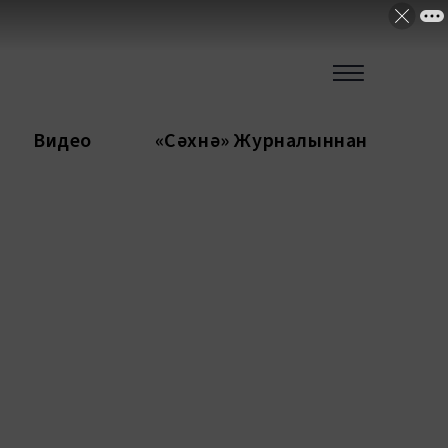
Видео
«Сәхнә» Журналыннан