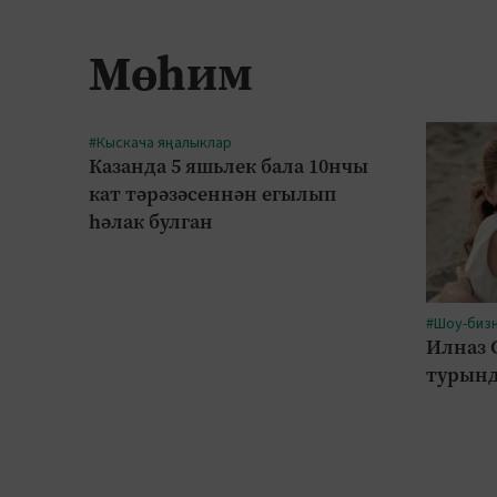
Мөһим
#Кыскача яңалыклар
Казанда 5 яшьлек бала 10нчы
кат тәрәзәсеннән егылып
һәлак булган
#Шоу-биз
Илназ 
турынд