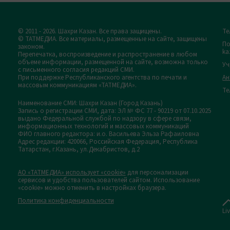
© 2011 - 2026. Шахри Казан. Все права защищены.
Те
© ТАТМЕДИА. Все материалы, размещенные на сайте, защищены
По
законом.
ka
Перепечатка, воспроизведение и распространение в любом
объеме информации, размещенной на сайте, возможна только
Уч
с письменного согласия редакций СМИ.
При поддержке Республиканского агентства по печати и
Ан
массовым коммуникациям «ТАТМЕДИА».
Те
Наименование СМИ: Шахри Казан (Город Казань)
Запись о регистрации СМИ, дата: ЭЛ № ФС 77 - 90219 от 07.10.2025
выдано Федеральной службой по надзору в сфере связи,
информационных технологий и массовых коммуникаций
ФИО главного редактора: и.о. Васильева Эльза Рафаиловна
Адрес редакции: 420066, Российская Федерация, Республика
Татарстан, г.Казань, ул.Декабристов, д.2
АО «ТАТМЕДИА» использует «cookie»
для персонализации
сервисов и удобства пользователей сайтом. Использование
«cookie» можно отменить в настройках браузера.
Политика конфиденциальности
Li