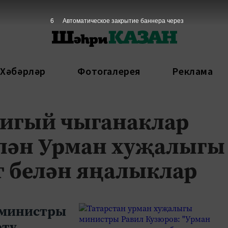
6
Автоматическое закрытие баннера через
 Хәбәрләр
Фотогалерея
Реклама
бигый чыганаклар
лән Урман хуҗалыгы
 белән яңалыклар
 министры
рту