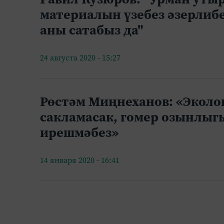
материалын үзебез әзерлибе
аны сатабыз да"
24 августа 2020 - 15:27
Рөстәм Миңнеханов: «Эколо
сакламасак, гомер озынлыг
ирешмәбез»
14 января 2020 - 16:41