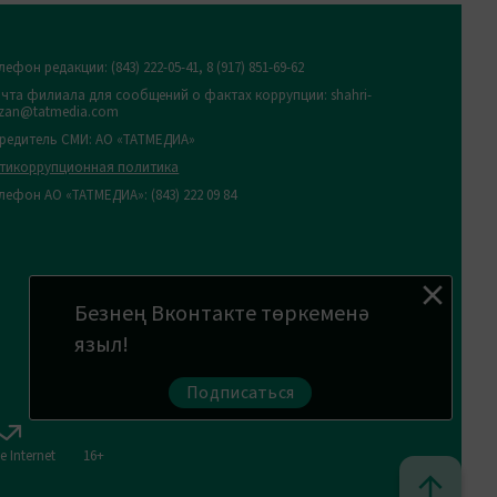
лефон редакции:
(843) 222-05-41, 8 (917) 851-69-62
чта филиала для сообщений о фактах коррупции: shahri-
zan@tatmedia.com
редитель СМИ: АО «ТАТМЕДИА»
тикоррупционная политика
лефон АО «ТАТМЕДИА»: (843) 222 09 84
Безнең Вконтакте төркеменә
языл!
Подписаться
ve Internet
16+