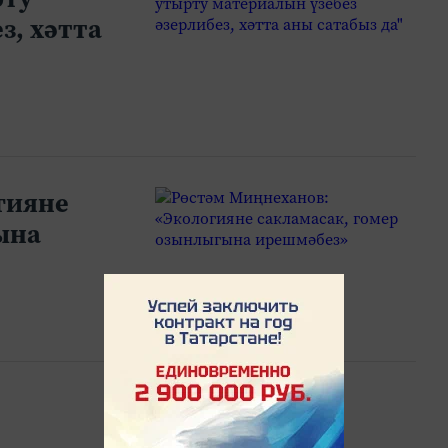
з, хәтта
гияне
ына