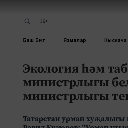
16+
Баш Бит
Язмалар
Кыскача
Экология һәм та
министрлыгы бе
министрлыгы тег
Татарстан урман хуҗалыгы
Равил Кузюров: "Урман уты