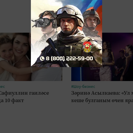
нес
#Шоу-бизнес
Сафиуллин гаиләсе
Зәринә Асылкаева: «Ул
а 10 факт
кеше булганым өчен яр