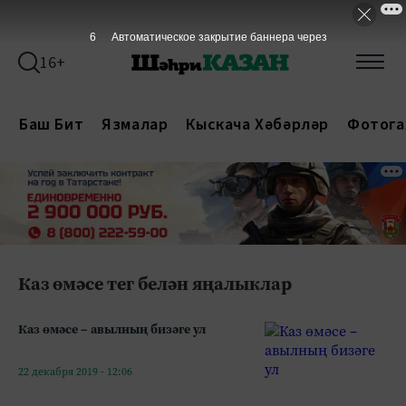
6
Автоматическое закрытие баннера через
16+
Баш Бит
Язмалар
Кыскача Хәбәрләр
Фотога
Каз өмәсе тег белән яңалыклар
Каз өмәсе – авылның бизәге ул
22 декабря 2019 - 12:06