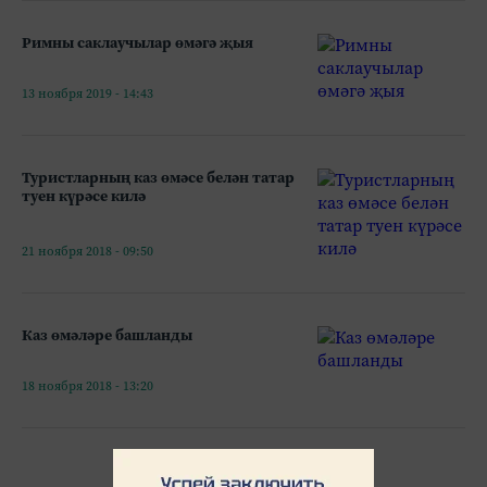
Римны саклаучылар өмәгә җыя
13 ноября 2019 - 14:43
Туристларның каз өмәсе белән татар
туен күрәсе килә
21 ноября 2018 - 09:50
Каз өмәләре башланды
18 ноября 2018 - 13:20