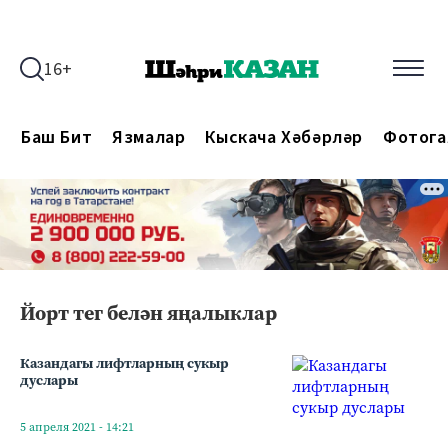
16+
Баш Бит
Язмалар
Кыскача Хәбәрләр
Фотога
Йорт тег белән яңалыклар
Казандагы лифтларның сукыр
дуслары
5 апреля 2021 - 14:21