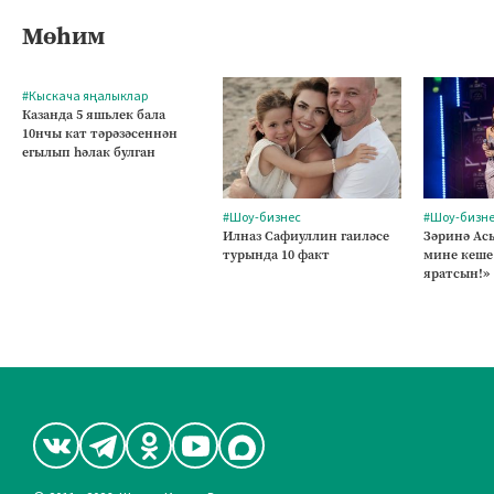
Мөһим
#Кыскача яңалыклар
Казанда 5 яшьлек бала
10нчы кат тәрәзәсеннән
егылып һәлак булган
#Шоу-бизнес
#Шоу-бизн
Илназ Сафиуллин гаиләсе
Зәринә Асы
турында 10 факт
мине кеше
яратсын!»