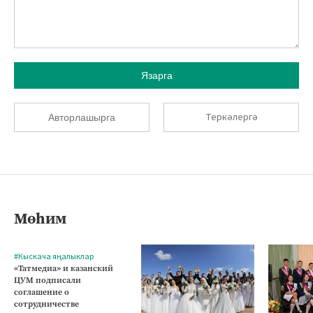
Язарга
Теркәлергә
Авторлашырга
Мөһим
#Кыскача яңалыклар
«Татмедиа» и казанский
ЦУМ подписали
соглашение о
сотрудничестве