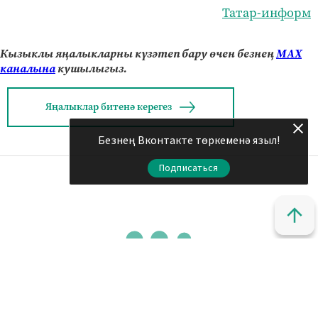
Татар-информ
Кызыклы яңалыкларны күзәтеп бару өчен безнең
МАХ
каналына
кушылыгыз.
Яңалыклар битенә керегез
Безнең Вконтакте төркеменә языл!
Подписаться