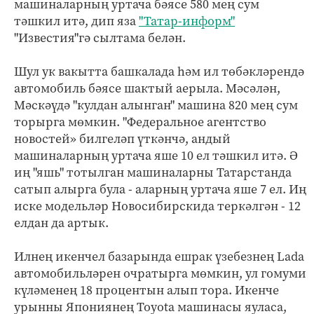
машиналарның уртача бәясе 580 мең сум
тәшкил итә, дип яза
"Татар-информ"
"Известия"гә сылтама белән.
Шул ук вакытта башкалада һәм ил төбәкләрендә
автомобиль бәясе шактый аерыла. Мәсәлән,
Мәскәүдә "кулдан алынган" машина 820 мең сум
торырга мөмкин. "Федеральное агентство
новостей» билгеләп үткәнчә, андый
машиналарның уртача яше 10 ел тәшкил итә. Ә
иң "яшь" тотылган машиналарны Татарстанда
сатып алырга була - аларның уртача яше 7 ел. Иң
иске модельләр Новосибирскида теркәлгән - 12
елдан да артык.
Илнең икенчел базарында ешрак үзебезнең Lada
автомобильләрен очратырга мөмкин, ул гомуми
күләменең 18 процентын алып тора. Икенче
урынны Япониянең Toyota машинасы яуласа,