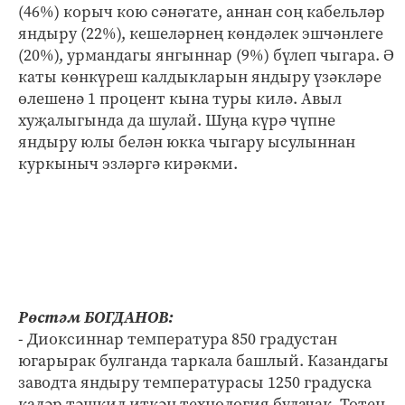
(46%) корыч кою сәнәгате, аннан соң кабельләр
яндыру (22%), кешеләрнең көндәлек эшчәнлеге
(20%), урмандагы янгыннар (9%) бүлеп чыгара. Ә
каты көнкүреш калдыкларын яндыру үзәкләре
өлешенә 1 процент кына туры килә. Авыл
хуҗалыгында да шулай. Шуңа күрә чүпне
яндыру юлы белән юкка чыгару ысулыннан
куркыныч эзләргә кирәкми.
Рөстәм БОГДАНОВ:
- Диоксиннар температура 850 градустан
югарырак булганда таркала башлый. Казандагы
заводта яндыру температурасы 1250 градуска
кадәр тәшкил иткән технология булачак. Төтен