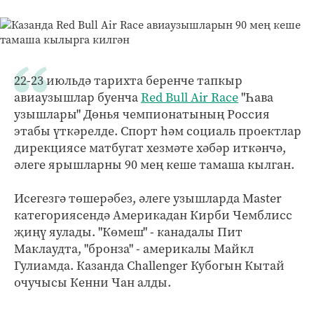
22-23 июльдә тарихта беренче тапкыр
авиаузышлар буенча
Red Bull Air Race
"Һава
узышлары" Дөнья чемпионатының Россия
этабы үткәрелде. Спорт һәм социаль проектлар
дирекциясе матбугат хезмәте хәбәр иткәнчә,
әлеге ярышларны 90 мең кеше тамаша кылган.
Исегезгә төшерәбез, әлеге узышларда Master
категориясендә Америкадан Кирби Чемблисс
җиңү яулады. "Көмеш" - канадалы Пит
Маклаудта, "бронза" - америкалы Майкл
Гулиамда. Казанда Challenger Кубогын Кытай
очучысы Кенни Чан алды.