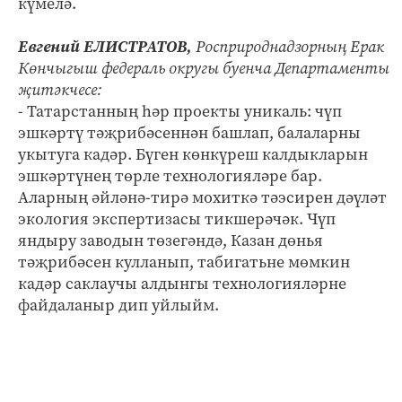
күмелә.
Евгений ЕЛИСТРАТОВ,
Росприроднадзорның Ерак
Көнчыгыш федераль округы буенча Департаменты
җитәкчесе:
- Татарстанның һәр проекты уникаль: чүп
эшкәртү тәҗрибәсеннән башлап, балаларны
укытуга кадәр. Бүген көнкүреш калдыкларын
эшкәртүнең төрле технологияләре бар.
Аларның әйләнә-тирә мохиткә тәэсирен дәүләт
экология экспертизасы тикшерәчәк. Чүп
яндыру заводын төзегәндә, Казан дөнья
тәҗрибәсен кулланып, табигатьне мөмкин
кадәр саклаучы алдынгы технологияләрне
файдаланыр дип уйлыйм.