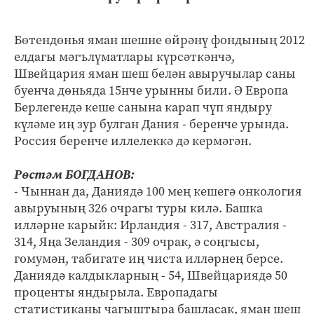
Бөтендөнья яман шешне өйрәнү фондының 2012
елдагы мәгълүматлары күрсәткәнчә,
Швейцария яман шеш белән авыручылар саны
буенча дөньяда 15нче урынны били. Ә Европа
Берлегендә кеше санына карап чүп яндыру
күләме иң зур булган Дания - беренче урында.
Россия беренче иллелеккә дә кермәгән.
Рөстәм БОГДАНОВ:
- Чыннан да, Даниядә 100 мең кешегә онкология
авыруының 326 очрагы туры килә. Башка
илләрне карыйк: Ирландия - 317, Австралия -
314, Яңа Зеландия - 309 очрак, ә соңгысы,
гомумән, табигате иң чиста илләрнең берсе.
Даниядә калдыкларның - 54, Швейцариядә 50
проценты яндырыла. Европадагы
статистиканы чагыштыра башласак, яман шеш