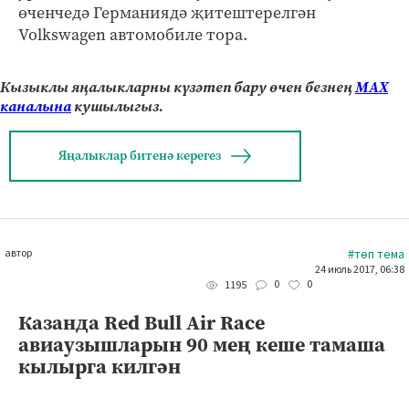
өченчедә Германиядә җитештерелгән
Volkswagen автомобиле тора.
Кызыклы яңалыкларны күзәтеп бару өчен безнең
МАХ
каналына
кушылыгыз.
Яңалыклар битенә керегез
автор
#төп тема
24 июль 2017, 06:38
0
0
1195
Казанда Red Bull Air Race
авиаузышларын 90 мең кеше тамаша
кылырга килгән