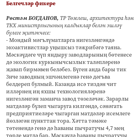
Белгечләр фикере
Рөстәм БОГДАНОВ,
ТР Төзелеш, архитектура һәм
ТКХ министрлыгының калдыклар белән эшләү
бүлеге җитәкчесе:
- Мондый мәгълүматларга нигезләнгәндә
экоактивистлар уңышсыз тәҗрибәгә таяна.
Мәскәүдәге чүп яндыру заводларының бөтенесе
дә экологик куркынычсызлык таләпләренә
җавап бирмәвен беләбез. Бүген анда бары тик
3нче заводның эшчәнлегенә генә дәгъва
белдереп булмый. Казанда исә тиздән чит
илләрнең иң яхшы технологияләренә
нигезләнгән заманча завод төзеләчәк. Зарарлы
матдәләр бүлеп чыгаруга килгәндә, сәнәгать
предприятиеләре чыгарган матдәләр исемлеге
йөзләгән пункттан тора. Хәтта тәмәке
төтенендә генә дә һаваны пычратучы 4,7 мең
төрле матдә бар. Мәскәүдә һаваны пычратучы