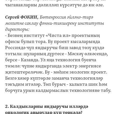
чыганакларны дәлилләп күрсәтүче дә юк әле.
Сергей ФОКИН,
Бөтенроссия әйләнә-тирә
мохитне саклау фәнни-тикшеренү институты
директоры:
- Безнең институт «Чиста ил» проектының
офисы булып тора. Бу проект кысаларында
Россиядә чүп яндыручы биш завод төзү күздә
тотыла: шуларның дүртесе - Мәскәү өлкәсендә,
берсе - Казанда. Ул яңа технология буенча
төзелә: чүпне яндырганда электр энергиясе
җитештереләчәк. Бу - мөһим экологик проект.
Безгә хәзер күптөрле заманча технологияләр
тәкъдим итәләр. Төп бурыч - халыкта шик һәм
борчуга урын калдырмаслык технологияне табу.
2. Калдыкларны яндыручы илләрдә
онкологик авырулар күп теркәлә?