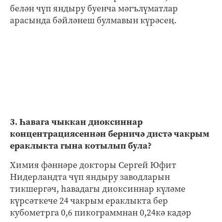
белән чүп яндыру буенча мәгълүматлар
арасында бәйләнеш булмавын күрәсең.
3. Һавага чыккан диоксиннар
концентрациясеннән берничә дистә чакрым
ераклыкта гына котылып була?
Химия фәннәре докторы Сергей Юфит
Нидерландта чүп яндыру заводларын
тикшергәч, һавадагы диоксиннар күләме
күрсәткече 24 чакрым ераклыкта бер
кубометрга 0,6 пикограммнан 0,24кә кадәр