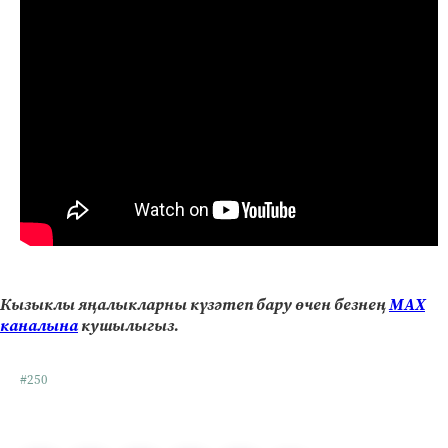
Кызыклы яңалыкларны күзәтеп бару өчен безнең
МАХ
каналына
кушылыгыз.
#250