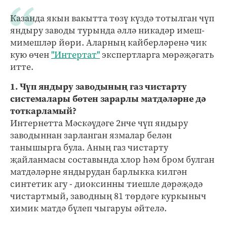
Казанда якын вакытта төзү күздә тотылган чүп
яндыру заводы турында әллә никадәр имеш-
мимешләр йөри. Аларның кайберләренә чик
кую өчен
"Интертат"
экспертларга мөрәҗәгать
итте.
1. Чүп яндыру заводының газ чистарту
системалары бөтен зарарлы матдәләрне дә
тоткарламый?
Интернетта Мәскәүдәге 2нче чүп яндыру
заводыннан зарланган язмалар белән
танышырга була. Аның газ чистарту
җайланмасы составында хлор һәм бром булган
матдәләрне яндырудан барлыкка килгән
синтетик агу - диоксинны тиешле дәрәҗәдә
чистартмый, заводның 81 төрдәге куркыныч
химик матдә бүлеп чыгаруы әйтелә.