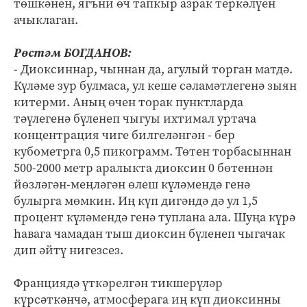
төшкәнен, ягъни өч тапкыр азрак теркәлүен
ачыклаган.
Рөстәм БОГДАНОВ:
- Диоксиннар, чыннан да, агулый торган матдә.
Күләме зур булмаса, ул кеше сәламәтлегенә зыян
китерми. Аның өчен торак пунктларда
тәүлегенә бүленеп чыгуы ихтимал уртача
концентрация чиге билгеләнгән - бер
кубометрга 0,5 пикограмм. Төтен торбасыннан
500-2000 метр аралыкта диоксин 0 бөтеннән
йөзләгән-меңләгән өлеш күләмендә генә
булырга мөмкин. Иң күп дигәндә дә ул 1,5
процент күләмендә генә туплана ала. Шуңа күрә
һавага чамадан тыш диоксин бүленеп чыгачак
дип әйтү нигезсез.
Франциядә үткәрелгән тикшерүләр
күрсәткәнчә, атмосферага иң күп диоксинны