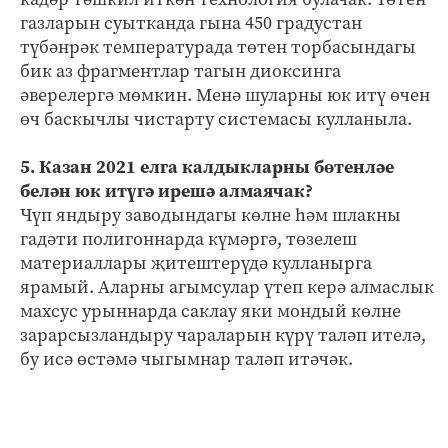
газларын суытканда гына 450 градустан
түбәнрәк температурада төтен торбасындагы
бик аз фрагментлар тагын диоксинга
әверелергә мөмкин. Менә шуларны юк итү өчен
өч баскычлы чистарту системасы кулланыла.
5. Казан 2021 елга калдыкларны бөтенләе
белән юк итүгә ирешә алмаячак?
Чүп яндыру заводындагы көлне һәм шлакны
гадәти полигоннарда күмәргә, төзелеш
материаллары җитештерүдә кулланырга
ярамый. Аларны агымсулар үтеп керә алмаслык
махсус урыннарда саклау яки мондый көлне
зарарсызландыру чараларын күрү таләп ителә,
бу исә өстәмә чыгымнар таләп итәчәк.