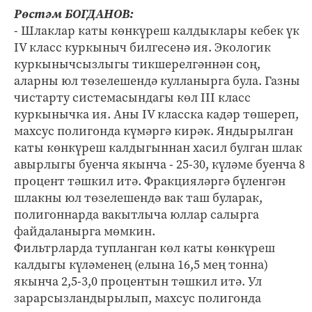
Рөстәм БОГДАНОВ:
- Шлаклар каты көнкүреш калдыклары кебек үк
IV класс куркыныч билгесенә ия. Экологик
куркынычсызлыгы тикшерелгәннән соң,
аларны юл төзелешендә кулланырга була. Газны
чистарту системасындагы көл III класс
куркынычка ия. Аны IV класска кадәр төшереп,
махсус полигонда күмәргә кирәк. Яндырылган
каты көнкүреш калдыгыннан хасил булган шлак
авырлыгы буенча якынча - 25-30, күләме буенча 8
процент тәшкил итә. Фракцияләргә бүленгән
шлакны юл төзелешендә вак таш буларак,
полигоннарда вакытлыча юллар салырга
файдаланырга мөмкин.
Фильтрларда тупланган көл каты көнкүреш
калдыгы күләменең (елына 16,5 мең тонна)
якынча 2,5-3,0 процентын тәшкил итә. Ул
зарарсызландырылып, махсус полигонда