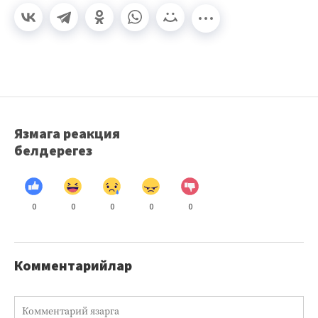
Язмага реакция
белдерегез
0
0
0
0
0
Комментарийлар