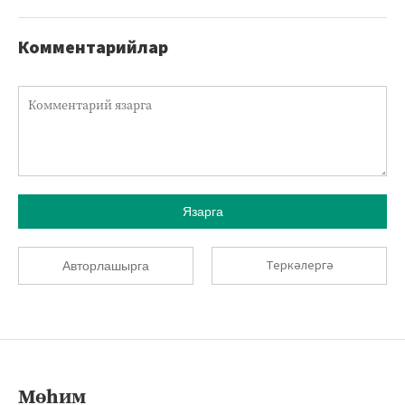
Комментарийлар
Язарга
Теркәлергә
Авторлашырга
Мөһим