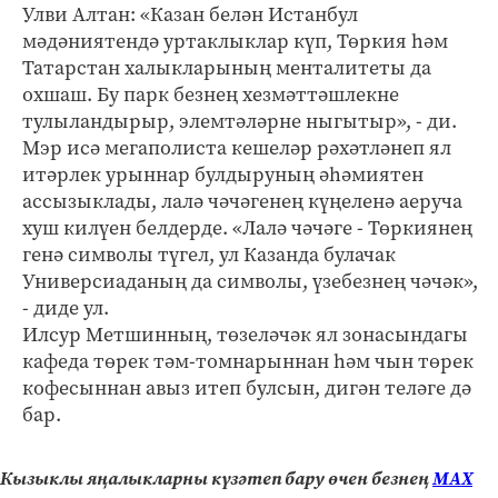
Улви Алтан: «Казан белән Истанбул
мәдәниятендә уртаклыклар күп, Төркия һәм
Татарстан халыкларының менталитеты да
охшаш. Бу парк безнең хезмәттәшлекне
тулыландырыр, элемтәләрне ныгытыр», - ди.
Мэр исә мегаполиста кешеләр рәхәтләнеп ял
итәрлек урыннар булдыруның әһәмиятен
ассызыклады, лалә чәчәгенең күңеленә аеруча
хуш килүен белдерде. «Лалә чәчәге - Төркиянең
генә символы түгел, ул Казанда булачак
Универсиаданың да символы, үзебезнең чәчәк»,
- диде ул.
Илсур Метшинның, төзеләчәк ял зонасындагы
кафеда төрек тәм-томнарыннан һәм чын төрек
кофесыннан авыз итеп булсын, дигән теләге дә
бар.
Кызыклы яңалыкларны күзәтеп бару өчен безнең
МАХ