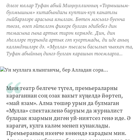
Әлеге юллар Туфан абый Миңнуллинның «Тормышым-
булмышым» китабындагы күптин-күп канатлы
гыйбарәләре арасына язылган. Бөтен мәсьәлә буенча
төгәл, өзеп әйтелгән фикере булган әдибебез дин
темасына гына артык тирән кермәде. Дин, дин
әһелләре турында артык гәп куертмады, ди иде аның
каләмдәшләре дә. «Мулла» пьесасы басылып чыккач та,
Туфан абыйның дингә булган карашын тоемларга...
Мин театр белгече түгел, премьераларны
караганнан соң озак вакыт күңелдә йөртеп,
«май язам». Алма төшәр урын да булмаган
«Мулла» спектакленә баруым да журналист
буларак язармын дигән уй-ниятсез генә иде. Ә
карагач, кулга каләм менеп кунаклады.
Премьераның икенче көнендә карадым мин.