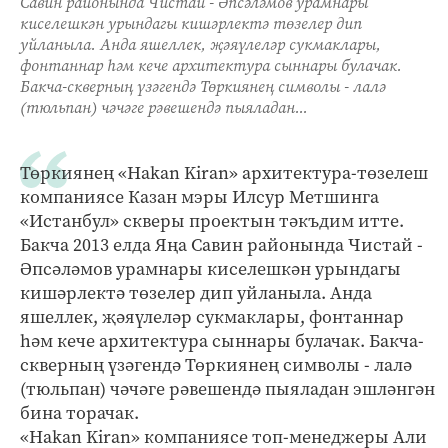
Савин районында Чистай - Әпсәләмов урамнары
киселешкән урындагы кишәрлектә төзелер дип
уйланыла. Анда яшеллек, җәяүлеләр сукмаклары,
фонтаннар һәм кече архитектура сыннары булачак.
Бакча-скверның үзәгендә Төркиянең символы - лалә
(тюльпан) чәчәге рәвешендә пыяладан...
Төркиянең «Hakan Kiran» архитектура-төзелеш
компаниясе Казан мэры Илсур Метшинга
«Истанбул» скверы проектын тәкъдим итте.
Бакча 2013 елда Яңа Савин районында Чистай -
Әпсәләмов урамнары киселешкән урындагы
кишәрлектә төзелер дип уйланыла. Анда
яшеллек, җәяүлеләр сукмаклары, фонтаннар
һәм кече архитектура сыннары булачак. Бакча-
скверның үзәгендә Төркиянең символы - лалә
(тюльпан) чәчәге рәвешендә пыяладан эшләнгән
бина торачак.
«Hakan Kiran» компаниясе топ-менеджеры Али