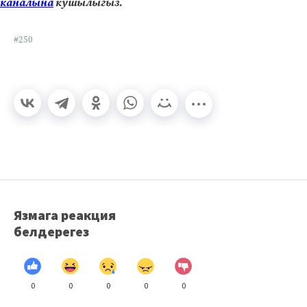
каналына
кушылыгыз.
#250
Язмага реакция
белдерегез
0
0
0
0
0